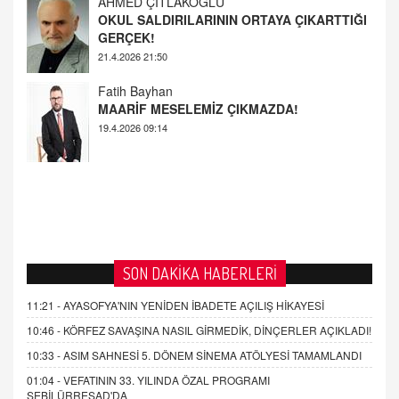
AHMED ÇITLAKOĞLU
OKUL SALDIRILARININ ORTAYA ÇIKARTTIĞI
GERÇEK!
21.4.2026 21:50
Fatih Bayhan
MAARİF MESELEMİZ ÇIKMAZDA!
19.4.2026 09:14
SON DAKİKA HABERLERİ
11:21 -
AYASOFYA'NIN YENİDEN İBADETE AÇILIŞ HİKAYESİ
10:46 -
KÖRFEZ SAVAŞINA NASIL GİRMEDİK, DİNÇERLER AÇIKLADI!
10:33 -
ASIM SAHNESİ 5. DÖNEM SİNEMA ATÖLYESİ TAMAMLANDI
01:04 -
VEFATININ 33. YILINDA ÖZAL PROGRAMI
SEBİLÜRREŞAD'DA