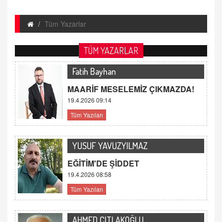
Tüm Yazarlar
TÜM YAZARLAR
Fatih Bayhan
MAARİF MESELEMİZ ÇIKMAZDA!
19.4.2026 09:14
Tüm Yazıları
YUSUF YAVUZYILMAZ
EĞİTİM'DE ŞİDDET
19.4.2026 08:58
Tüm Yazıları
AHMED ÇITLAKOĞLU