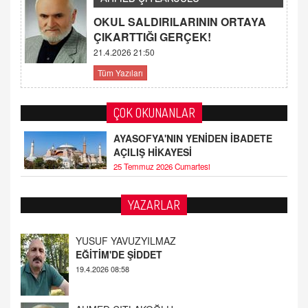
OKUL SALDIRILARININ ORTAYA
ÇIKARTTIĞI GERÇEK!
21.4.2026 21:50
Tüm Yazıları
ÇOK OKUNANLAR
AYASOFYA'NIN YENİDEN İBADETE
AÇILIŞ HİKAYESİ
25 Temmuz 2026 Cumartesi
YAZARLAR
YUSUF YAVUZYILMAZ
EĞİTİM'DE ŞİDDET
19.4.2026 08:58