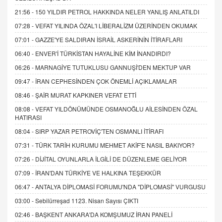
21:56 -
150 YILDIR PETROL HAKKINDA NELER YANLIŞ ANLATILDI
07:28 -
VEFAT YILINDA ÖZAL'I LİBERALİZM ÜZERİNDEN OKUMAK
07:01 -
GAZZE'YE SALDIRAN İSRAİL ASKERİNİN İTİRAFLARI
06:40 -
ENVER'İ TÜRKİSTAN HAYALİNE KİM İNANDIRDI?
06:26 -
MARNAGİYE TUTUKLUSU GANNUŞİ'DEN MEKTUP VAR
09:47 -
İRAN CEPHESİNDEN ÇOK ÖNEMLİ AÇIKLAMALAR
08:46 -
ŞAİR MURAT KAPKINER VEFAT ETTİ
08:08 -
VEFAT YILDÖNÜMÜNDE OSMANOĞLU AİLESİNDEN ÖZAL
HATIRASI
08:04 -
SIRP YAZAR PETROVİÇ'TEN OSMANLI İTİRAFI
07:31 -
TÜRK TARİH KURUMU MEHMET AKİF'E NASIL BAKIYOR?
07:26 -
DİJİTAL OYUNLARLA İLGİLİ DE DÜZENLEME GELİYOR
07:09 -
İRAN'DAN TÜRKİYE VE HALKINA TEŞEKKÜR
06:47 -
ANTALYA DİPLOMASİ FORUMU'NDA "DİPLOMASİ" VURGUSU
03:00 -
Sebilürreşad 1123. Nisan Sayısı ÇIKTI
02:46 -
BAŞKENT ANKARA'DA KOMŞUMUZ İRAN PANELİ