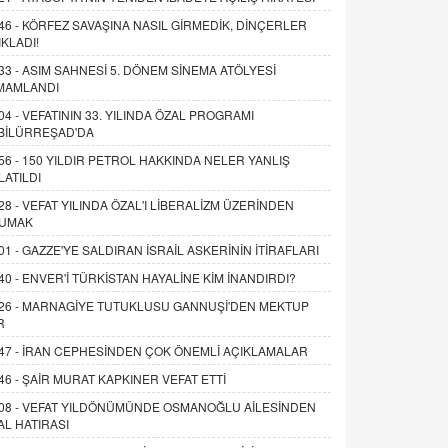
46 -
KÖRFEZ SAVAŞINA NASIL GİRMEDİK, DİNÇERLER
IKLADI!
33 -
ASIM SAHNESİ 5. DÖNEM SİNEMA ATÖLYESİ
MAMLANDI
04 -
VEFATININ 33. YILINDA ÖZAL PROGRAMI
BİLÜRREŞAD'DA
56 -
150 YILDIR PETROL HAKKINDA NELER YANLIŞ
LATILDI
28 -
VEFAT YILINDA ÖZAL'I LİBERALİZM ÜZERİNDEN
UMAK
01 -
GAZZE'YE SALDIRAN İSRAİL ASKERİNİN İTİRAFLARI
40 -
ENVER'İ TÜRKİSTAN HAYALİNE KİM İNANDIRDI?
26 -
MARNAGİYE TUTUKLUSU GANNUŞİ'DEN MEKTUP
R
47 -
İRAN CEPHESİNDEN ÇOK ÖNEMLİ AÇIKLAMALAR
46 -
ŞAİR MURAT KAPKINER VEFAT ETTİ
08 -
VEFAT YILDÖNÜMÜNDE OSMANOĞLU AİLESİNDEN
AL HATIRASI