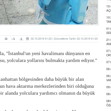
10:
AÇ
10:
TA
01:
SE
+
02.10.2019 01:23 | Güncelleme Tarihi: 02.10.2019 01:23
-
21:
AN
07:
la, "İstanbul'un yeni havalimanı dünyanın en
OK
osu, yolculara yollarını bulmakta yardım ediyor."
07:
06:
06:
anhattan bölgesinden daha büyük bir alan
VA
un hava aktarma merkezlerinden biri olduğuna
09:
bir alanda yolculara yardımcı olmanın da büyük
08:
08:
ÖZ