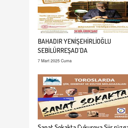
BAHADIR YENİŞEHİRLİOĞLU
SEBİLÜRREŞAD'DA
7 Mart 2025 Cuma
Sanat Sokakta Çukurova Şiir rüzga