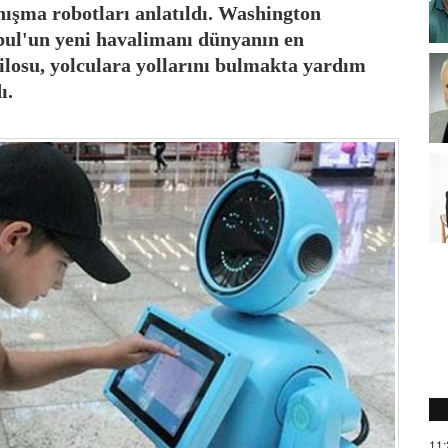
şma robotları anlatıldı. Washington
bul'un yeni havalimanı dünyanın en
filosu, yolculara yollarını bulmakta yardım
ı.
11: