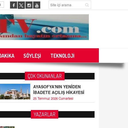
9
DAKİKA
SÖYLEŞİ
TEKNOLOJİ
ÇOK OKUNANLAR
AYASOFYA'NIN YENİDEN
İBADETE AÇILIŞ HİKAYESİ
25 Temmuz 2026 Cumartesi
YAZARLAR