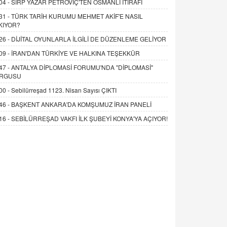
04 -
SIRP YAZAR PETROVİÇ'TEN OSMANLI İTİRAFI
31 -
TÜRK TARİH KURUMU MEHMET AKİF'E NASIL
KIYOR?
26 -
DİJİTAL OYUNLARLA İLGİLİ DE DÜZENLEME GELİYOR
09 -
İRAN'DAN TÜRKİYE VE HALKINA TEŞEKKÜR
47 -
ANTALYA DİPLOMASİ FORUMU'NDA "DİPLOMASİ"
RGUSU
00 -
Sebilürreşad 1123. Nisan Sayısı ÇIKTI
46 -
BAŞKENT ANKARA'DA KOMŞUMUZ İRAN PANELİ
16 -
SEBİLÜRREŞAD VAKFI İLK ŞUBEYİ KONYA'YA AÇIYOR!