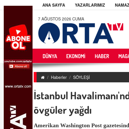
ANA SAYFA
YAZARLARIMIZ
NAMAZ
7 AĞUSTOS 2026 CUMA
DÜNYA
EKONOMİ
HABER
MAG
Haberler
SÖYLEŞİ
İstanbul Havalimanı'n
övgüler yağdı
Amerikan
Washington Post
gazetesind