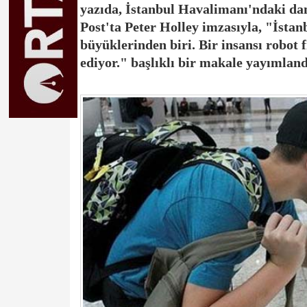
yazıda,
İstanbul
Havalimanı'ndaki danı
Post'ta
Peter Holley
imzasıyla, "İstan
büyüklerinden biri. Bir insansı robot 
ediyor." başlıklı bir makale yayımland