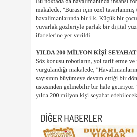
Bu noktada da havalimanında insansı rob
makalede, "Burası için özel tasarlanmış 
havalimanlarında bir ilk. Küçük bir çoc
yuvarlak gözleriyle parlak bir dijital yü
ifadelerine yer verildi.
YILDA 200 MİLYON KİŞİ SEYAHA
Söz konusu robotların, yol tarif etme ve 
vurgulandığı makalede, "Havalimanlarının
sayısının büyümeye devam ettiği bir dön
üstesinden gelinebilir bir hale getiriyo
yılda 200 milyon kişi seyahat edebilecek.
DİĞER HABERLER