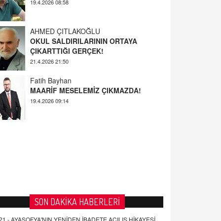
AHMED ÇITLAKOĞLU
OKUL SALDIRILARININ ORTAYA
ÇIKARTTIĞI GERÇEK!
21.4.2026 21:50
Fatih Bayhan
MAARİF MESELEMİZ ÇIKMAZDA!
19.4.2026 09:14
YUSUF YAVUZYILMAZ
EĞİTİM'DE ŞİDDET
19.4.2026 08:58
SON DAKİKA HABERLERİ
21 -
AYASOFYA'NIN YENİDEN İBADETE AÇILIŞ HİKAYESİ