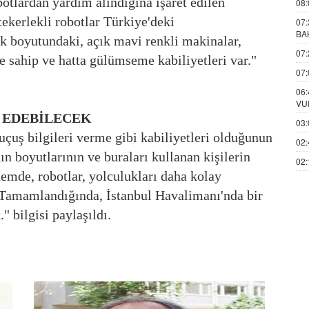
otlardan yardım alındığına işaret edilen
08:
tekerlekli robotlar Türkiye'deki
07:
BA
uk boyutundaki, açık mavi renkli makinalar,
07:
ze sahip ve hatta gülümseme kabiliyetleri var."
07:
06:
VU
T EDEBİLECEK
03:
uçuş bilgileri verme gibi kabiliyetleri olduğunun
02:
 boyutlarının ve buraları kullanan kişilerin
02:
emde, robotlar, yolculukları daha kolay
r. Tamamlandığında, İstanbul Havalimanı'nda bir
" bilgisi paylaşıldı.