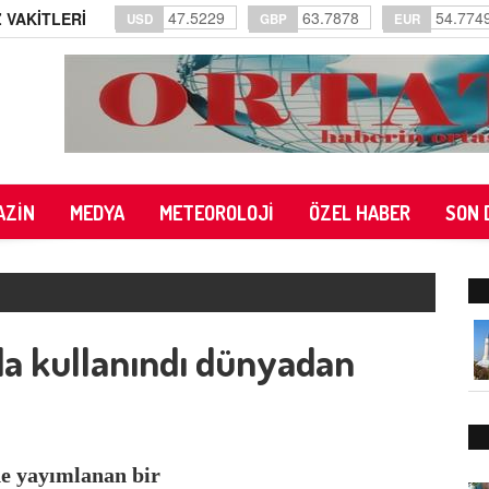
47.5229
63.7878
54.774
 VAKİTLERİ
USD
GBP
EUR
AZİN
MEDYA
METEOROLOJİ
ÖZEL HABER
SON 
da kullanındı dünyadan
e yayımlanan bir