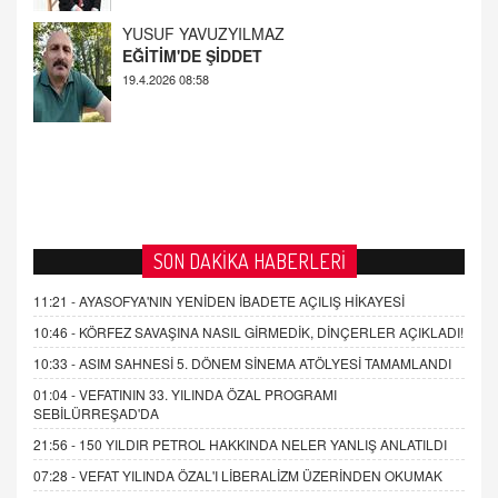
YUSUF YAVUZYILMAZ
EĞİTİM'DE ŞİDDET
19.4.2026 08:58
SON DAKİKA HABERLERİ
11:21 -
AYASOFYA'NIN YENİDEN İBADETE AÇILIŞ HİKAYESİ
10:46 -
KÖRFEZ SAVAŞINA NASIL GİRMEDİK, DİNÇERLER AÇIKLADI!
10:33 -
ASIM SAHNESİ 5. DÖNEM SİNEMA ATÖLYESİ TAMAMLANDI
01:04 -
VEFATININ 33. YILINDA ÖZAL PROGRAMI
SEBİLÜRREŞAD'DA
21:56 -
150 YILDIR PETROL HAKKINDA NELER YANLIŞ ANLATILDI
07:28 -
VEFAT YILINDA ÖZAL'I LİBERALİZM ÜZERİNDEN OKUMAK