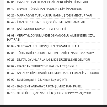
07:01 -
GAZZE'YE SALDIRAN İSRAİL ASKERİNİN İTİRAFLARI
06:40 -
ENVER'İ TÜRKİSTAN HAYALİNE KİM İNANDIRDI?
06:26 -
MARNAGİYE TUTUKLUSU GANNUŞİ'DEN MEKTUP VAR
09:47 -
İRAN CEPHESİNDEN ÇOK ÖNEMLİ AÇIKLAMALAR
08:46 -
ŞAİR MURAT KAPKINER VEFAT ETTİ
08:08 -
VEFAT YILDÖNÜMÜNDE OSMANOĞLU AİLESİNDEN ÖZAL
HATIRASI
08:04 -
SIRP YAZAR PETROVİÇ'TEN OSMANLI İTİRAFI
07:31 -
TÜRK TARİH KURUMU MEHMET AKİF'E NASIL BAKIYOR?
07:26 -
DİJİTAL OYUNLARLA İLGİLİ DE DÜZENLEME GELİYOR
07:09 -
İRAN'DAN TÜRKİYE VE HALKINA TEŞEKKÜR
06:47 -
ANTALYA DİPLOMASİ FORUMU'NDA "DİPLOMASİ" VURGUSU
03:00 -
Sebilürreşad 1123. Nisan Sayısı ÇIKTI
02:46 -
BAŞKENT ANKARA'DA KOMŞUMUZ İRAN PANELİ
02:16 -
SEBİLÜRREŞAD VAKFI İLK ŞUBEYİ KONYA'YA AÇIYOR!