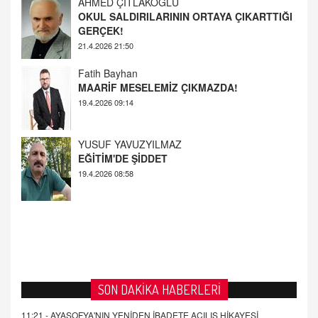
GERÇEK!
21.4.2026 21:50
Fatih Bayhan
MAARİF MESELEMİZ ÇIKMAZDA!
19.4.2026 09:14
YUSUF YAVUZYILMAZ
EĞİTİM'DE ŞİDDET
19.4.2026 08:58
SON DAKİKA HABERLERİ
11:21 -
AYASOFYA'NIN YENİDEN İBADETE AÇILIŞ HİKAYESİ