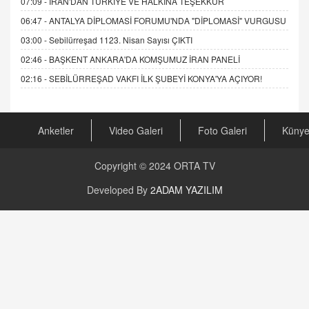
07:09 -
İRAN'DAN TÜRKİYE VE HALKINA TEŞEKKÜR
06:47 -
ANTALYA DİPLOMASİ FORUMU'NDA "DİPLOMASİ" VURGUSU
03:00 -
Sebilürreşad 1123. Nisan Sayısı ÇIKTI
02:46 -
BAŞKENT ANKARA'DA KOMŞUMUZ İRAN PANELİ
02:16 -
SEBİLÜRREŞAD VAKFI İLK ŞUBEYİ KONYA'YA AÇIYOR!
Anketler
Video Galeri
Foto Galeri
Küny
Copyright © 2024
ORTA TV
Developed By
2ADAM YAZILIM