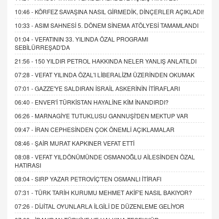
10:46 -
KÖRFEZ SAVAŞINA NASIL GİRMEDİK, DİNÇERLER AÇIKLADI!
10:33 -
ASIM SAHNESİ 5. DÖNEM SİNEMA ATÖLYESİ TAMAMLANDI
01:04 -
VEFATININ 33. YILINDA ÖZAL PROGRAMI
SEBİLÜRREŞAD'DA
21:56 -
150 YILDIR PETROL HAKKINDA NELER YANLIŞ ANLATILDI
07:28 -
VEFAT YILINDA ÖZAL'I LİBERALİZM ÜZERİNDEN OKUMAK
07:01 -
GAZZE'YE SALDIRAN İSRAİL ASKERİNİN İTİRAFLARI
06:40 -
ENVER'İ TÜRKİSTAN HAYALİNE KİM İNANDIRDI?
06:26 -
MARNAGİYE TUTUKLUSU GANNUŞİ'DEN MEKTUP VAR
09:47 -
İRAN CEPHESİNDEN ÇOK ÖNEMLİ AÇIKLAMALAR
08:46 -
ŞAİR MURAT KAPKINER VEFAT ETTİ
08:08 -
VEFAT YILDÖNÜMÜNDE OSMANOĞLU AİLESİNDEN ÖZAL
HATIRASI
08:04 -
SIRP YAZAR PETROVİÇ'TEN OSMANLI İTİRAFI
07:31 -
TÜRK TARİH KURUMU MEHMET AKİF'E NASIL BAKIYOR?
07:26 -
DİJİTAL OYUNLARLA İLGİLİ DE DÜZENLEME GELİYOR