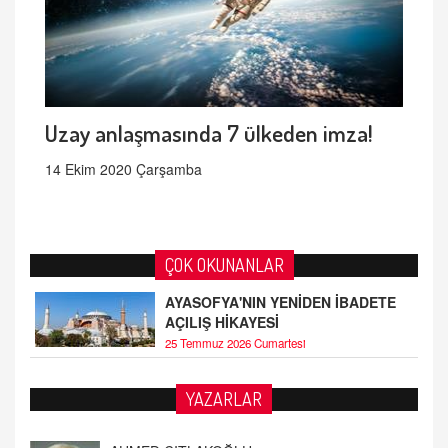
Uzay anlaşmasında 7 ülkeden imza!
14 Ekim 2020 Çarşamba
ÇOK OKUNANLAR
AYASOFYA'NIN YENİDEN İBADETE
AÇILIŞ HİKAYESİ
25 Temmuz 2026 Cumartesi
YAZARLAR
AHMED ÇITLAKOĞLU
OKUL SALDIRILARININ ORTAYA ÇIKARTTIĞI