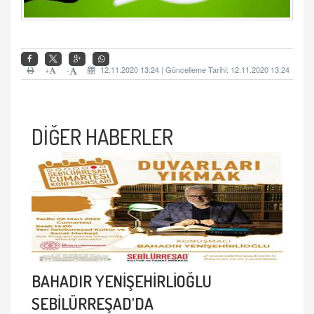
+
12.11.2020 13:24 | Güncelleme Tarihi: 12.11.2020 13:24
-
DİĞER HABERLER
BAHADIR YENİŞEHİRLİOĞLU
SEBİLÜRREŞAD'DA