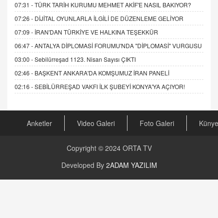
07:31 -
TÜRK TARİH KURUMU MEHMET AKİF'E NASIL BAKIYOR?
07:26 -
DİJİTAL OYUNLARLA İLGİLİ DE DÜZENLEME GELİYOR
07:09 -
İRAN'DAN TÜRKİYE VE HALKINA TEŞEKKÜR
06:47 -
ANTALYA DİPLOMASİ FORUMU'NDA "DİPLOMASİ" VURGUSU
03:00 -
Sebilürreşad 1123. Nisan Sayısı ÇIKTI
02:46 -
BAŞKENT ANKARA'DA KOMŞUMUZ İRAN PANELİ
02:16 -
SEBİLÜRREŞAD VAKFI İLK ŞUBEYİ KONYA'YA AÇIYOR!
Anketler
Video Galeri
Foto Galeri
Küny
Copyright © 2024
ORTA TV
Developed By
2ADAM YAZILIM