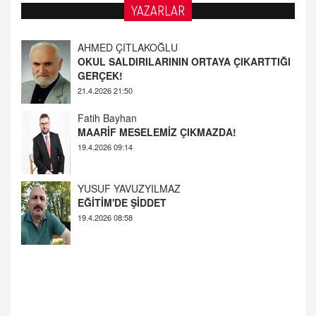
YAZARLAR
AHMED ÇITLAKOĞLU
OKUL SALDIRILARININ ORTAYA ÇIKARTTIĞI
GERÇEK!
21.4.2026 21:50
Fatih Bayhan
MAARİF MESELEMİZ ÇIKMAZDA!
19.4.2026 09:14
YUSUF YAVUZYILMAZ
EĞİTİM'DE ŞİDDET
19.4.2026 08:58