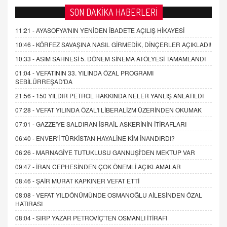
SON DAKİKA HABERLERİ
11:21 -
AYASOFYA'NIN YENİDEN İBADETE AÇILIŞ HİKAYESİ
10:46 -
KÖRFEZ SAVAŞINA NASIL GİRMEDİK, DİNÇERLER AÇIKLADI!
10:33 -
ASIM SAHNESİ 5. DÖNEM SİNEMA ATÖLYESİ TAMAMLANDI
01:04 -
VEFATININ 33. YILINDA ÖZAL PROGRAMI
SEBİLÜRREŞAD'DA
21:56 -
150 YILDIR PETROL HAKKINDA NELER YANLIŞ ANLATILDI
07:28 -
VEFAT YILINDA ÖZAL'I LİBERALİZM ÜZERİNDEN OKUMAK
07:01 -
GAZZE'YE SALDIRAN İSRAİL ASKERİNİN İTİRAFLARI
06:40 -
ENVER'İ TÜRKİSTAN HAYALİNE KİM İNANDIRDI?
06:26 -
MARNAGİYE TUTUKLUSU GANNUŞİ'DEN MEKTUP VAR
09:47 -
İRAN CEPHESİNDEN ÇOK ÖNEMLİ AÇIKLAMALAR
08:46 -
ŞAİR MURAT KAPKINER VEFAT ETTİ
08:08 -
VEFAT YILDÖNÜMÜNDE OSMANOĞLU AİLESİNDEN ÖZAL
HATIRASI
08:04 -
SIRP YAZAR PETROVİÇ'TEN OSMANLI İTİRAFI