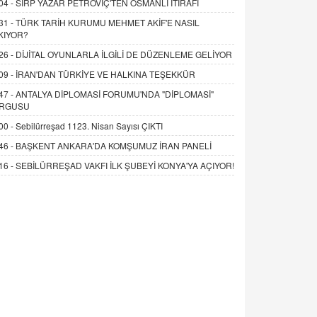
04 -
SIRP YAZAR PETROVİÇ'TEN OSMANLI İTİRAFI
31 -
TÜRK TARİH KURUMU MEHMET AKİF'E NASIL
KIYOR?
26 -
DİJİTAL OYUNLARLA İLGİLİ DE DÜZENLEME GELİYOR
09 -
İRAN'DAN TÜRKİYE VE HALKINA TEŞEKKÜR
47 -
ANTALYA DİPLOMASİ FORUMU'NDA "DİPLOMASİ"
RGUSU
00 -
Sebilürreşad 1123. Nisan Sayısı ÇIKTI
46 -
BAŞKENT ANKARA'DA KOMŞUMUZ İRAN PANELİ
16 -
SEBİLÜRREŞAD VAKFI İLK ŞUBEYİ KONYA'YA AÇIYOR!