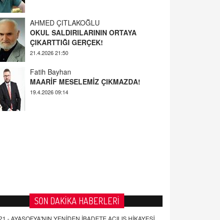
AHMED ÇITLAKOĞLU
OKUL SALDIRILARININ ORTAYA
ÇIKARTTIĞI GERÇEK!
21.4.2026 21:50
Fatih Bayhan
MAARİF MESELEMİZ ÇIKMAZDA!
19.4.2026 09:14
YUSUF YAVUZYILMAZ
EĞİTİM'DE ŞİDDET
19.4.2026 08:58
SON DAKİKA HABERLERİ
21 -
AYASOFYA'NIN YENİDEN İBADETE AÇILIŞ HİKAYESİ