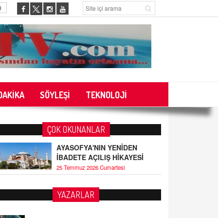
9
DAKİKA
SÖYLEŞİ
TEKNOLOJİ
ÇOK OKUNANLAR
AYASOFYA'NIN YENİDEN
İBADETE AÇILIŞ HİKAYESİ
25 Temmuz 2026 Cumartesi
YAZARLAR