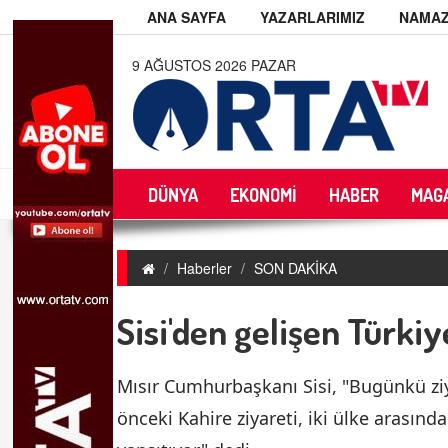
ANA SAYFA
YAZARLARIMIZ
NAMAZ
9 AĞUSTOS 2026 PAZAR
DÜNYA
EKONOMİ
HABER
MAG
Haberler
SON DAKİKA
Sisi'den gelişen Türkiy
Mısır Cumhurbaşkanı Sisi, "Bugünkü z
önceki Kahire ziyareti, iki ülke arasında