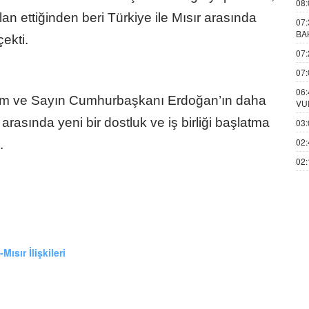
08:
n ettiğinden beri Türkiye ile Mısır arasında
07:
BA
ekti.
07:
07:
06:
tim ve Sayın Cumhurbaşkanı Erdoğan’ın daha
VU
 arasında yeni bir dostluk ve iş birliği başlatma
03:
02:
.
02:
Mısır İlişkileri