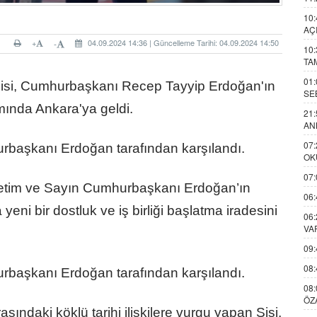
10:
AÇ
+
04.09.2024 14:36 | Güncelleme Tarihi: 04.09.2024 14:50
-
10:
TA
01:
Sisi, Cumhurbaşkanı Recep Tayyip Erdoğan'ın
SE
mında Ankara'ya geldi.
21:
AN
07:
başkanı Erdoğan tarafından karşılandı.
OK
07:
etim ve Sayın Cumhurbaşkanı Erdoğan’ın
06:
 yeni bir dostluk ve iş birliği başlatma iradesini
06:
VA
09:
08:
başkanı Erdoğan tarafından karşılandı.
08:
ÖZ
sındaki köklü tarihi ilişkilere vurgu yapan Sisi,