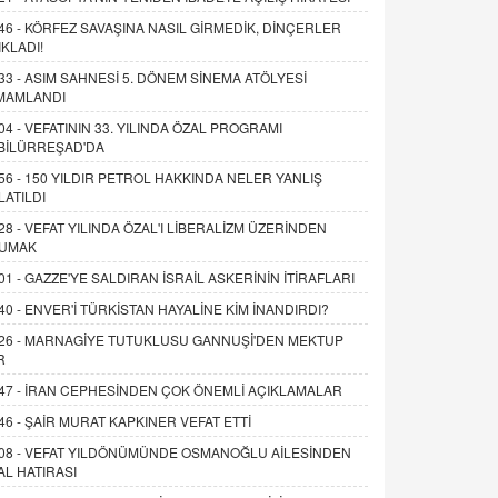
46 -
KÖRFEZ SAVAŞINA NASIL GİRMEDİK, DİNÇERLER
IKLADI!
33 -
ASIM SAHNESİ 5. DÖNEM SİNEMA ATÖLYESİ
MAMLANDI
04 -
VEFATININ 33. YILINDA ÖZAL PROGRAMI
BİLÜRREŞAD'DA
56 -
150 YILDIR PETROL HAKKINDA NELER YANLIŞ
LATILDI
28 -
VEFAT YILINDA ÖZAL'I LİBERALİZM ÜZERİNDEN
UMAK
01 -
GAZZE'YE SALDIRAN İSRAİL ASKERİNİN İTİRAFLARI
40 -
ENVER'İ TÜRKİSTAN HAYALİNE KİM İNANDIRDI?
26 -
MARNAGİYE TUTUKLUSU GANNUŞİ'DEN MEKTUP
R
47 -
İRAN CEPHESİNDEN ÇOK ÖNEMLİ AÇIKLAMALAR
46 -
ŞAİR MURAT KAPKINER VEFAT ETTİ
08 -
VEFAT YILDÖNÜMÜNDE OSMANOĞLU AİLESİNDEN
AL HATIRASI