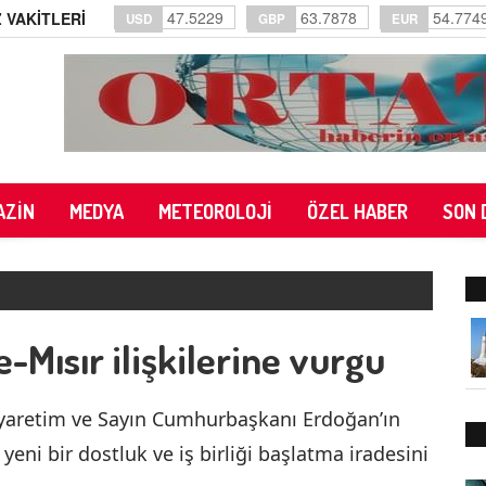
47.5229
63.7878
54.774
 VAKİTLERİ
USD
GBP
EUR
AZİN
MEDYA
METEOROLOJİ
ÖZEL HABER
SON 
e-Mısır ilişkilerine vurgu
iyaretim ve Sayın Cumhurbaşkanı Erdoğan’ın
 yeni bir dostluk ve iş birliği başlatma iradesini