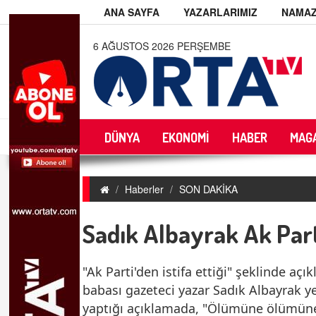
ANA SAYFA
YAZARLARIMIZ
NAMAZ
6 AĞUSTOS 2026 PERŞEMBE
DÜNYA
EKONOMİ
HABER
MAG
Haberler
SON DAKİKA
Sadık Albayrak Ak Parti
"Ak Parti'den istifa ettiği" şeklinde a
babası gazeteci yazar Sadık Albayrak y
yaptığı açıklamada, "Ölümüne ölümüne"