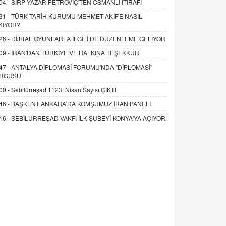
04 -
SIRP YAZAR PETROVİÇ'TEN OSMANLI İTİRAFI
31 -
TÜRK TARİH KURUMU MEHMET AKİF'E NASIL
KIYOR?
26 -
DİJİTAL OYUNLARLA İLGİLİ DE DÜZENLEME GELİYOR
09 -
İRAN'DAN TÜRKİYE VE HALKINA TEŞEKKÜR
47 -
ANTALYA DİPLOMASİ FORUMU'NDA "DİPLOMASİ"
RGUSU
00 -
Sebilürreşad 1123. Nisan Sayısı ÇIKTI
46 -
BAŞKENT ANKARA'DA KOMŞUMUZ İRAN PANELİ
16 -
SEBİLÜRREŞAD VAKFI İLK ŞUBEYİ KONYA'YA AÇIYOR!