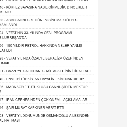
46 -
KÖRFEZ SAVAŞINA NASIL GİRMEDİK, DİNÇERLER
IKLADI!
33 -
ASIM SAHNESİ 5. DÖNEM SİNEMA ATÖLYESİ
MAMLANDI
04 -
VEFATININ 33. YILINDA ÖZAL PROGRAMI
BİLÜRREŞAD'DA
56 -
150 YILDIR PETROL HAKKINDA NELER YANLIŞ
LATILDI
28 -
VEFAT YILINDA ÖZAL'I LİBERALİZM ÜZERİNDEN
UMAK
01 -
GAZZE'YE SALDIRAN İSRAİL ASKERİNİN İTİRAFLARI
40 -
ENVER'İ TÜRKİSTAN HAYALİNE KİM İNANDIRDI?
26 -
MARNAGİYE TUTUKLUSU GANNUŞİ'DEN MEKTUP
R
47 -
İRAN CEPHESİNDEN ÇOK ÖNEMLİ AÇIKLAMALAR
46 -
ŞAİR MURAT KAPKINER VEFAT ETTİ
08 -
VEFAT YILDÖNÜMÜNDE OSMANOĞLU AİLESİNDEN
AL HATIRASI