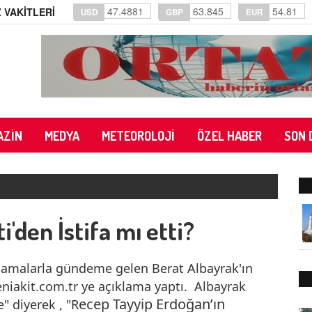
47.4881
63.845
54.81
 VAKİTLERİ
USD
GBP
EUR
AZİN
MEDYA
METEOROLOJİ
ÖZEL HABER
SON 
'den İstifa mı etti?
çıklamalarla gündeme gelen Berat Albayrak'ın
eniakit.com.tr ye açıklama yaptı. Albayrak
ecep Tayyip Erdoğan’ın
 diyerek , "R