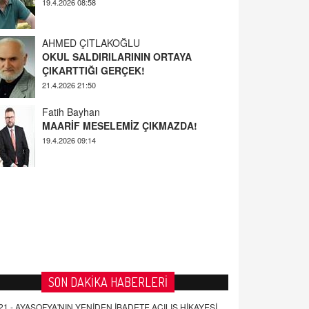
AHMED ÇITLAKOĞLU
OKUL SALDIRILARININ ORTAYA
ÇIKARTTIĞI GERÇEK!
21.4.2026 21:50
Fatih Bayhan
MAARİF MESELEMİZ ÇIKMAZDA!
19.4.2026 09:14
YUSUF YAVUZYILMAZ
EĞİTİM'DE ŞİDDET
19.4.2026 08:58
SON DAKİKA HABERLERİ
21 -
AYASOFYA'NIN YENİDEN İBADETE AÇILIŞ HİKAYESİ