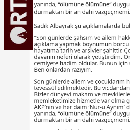
yanında, “ölümüne ölümüne” duygusu
durmaktan bir an dahi vazgeçmemiz
Sadık Albayrak şu açıklamalarda bu
"Son günlerde şahsım ve ailem hakkı
açıklama yapmak boynumun borcu olmu
hayatıma tarih ve arşivler şahittir. 
davanın neferi olarak yetiştirdim. On
cemiyete hadim oldular. Bunun için üs
Ben onlardan razıyım.
Son günlerde ailem ve çocuklarım ha
tevessül edilmektedir. Bu vicdandan,
Bizler dünyevi makam ve mevkilerle 
memleketimize hizmetle var olma gay
AKP’nin ve her daim ‘Nur-u Aynım’
yanında, “ölümüne ölümüne” duygusu
durmaktan bir an dahi vazgeçmemi