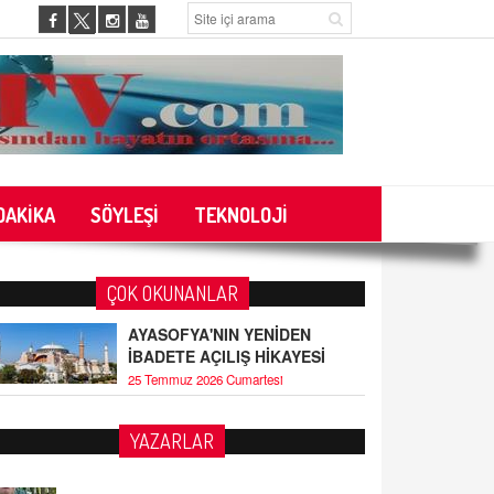
DAKİKA
SÖYLEŞİ
TEKNOLOJİ
ÇOK OKUNANLAR
AYASOFYA'NIN YENİDEN
İBADETE AÇILIŞ HİKAYESİ
25 Temmuz 2026 Cumartesi
YAZARLAR