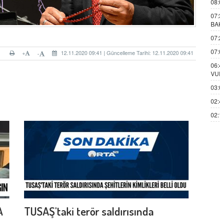
08:
07:
BA
07:
07:
+
12.11.2020 09:41 | Güncelleme Tarihi: 12.11.2020 09:41
-
06:
VU
03:
02:
02:
A
TUSAŞ'taki terör saldırısında