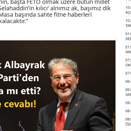
ının, başta FETÖ olmak üzere bütün millet
lahaddin’in kılıcı’ alnımız ak, başımız dik
10:
AÇ
asa başında sahte fitne haberleri
alacaktır."
10:
TA
01:
SE
21:
AN
07:
OK
07:
06:
06:
VA
09:
08:
08:
ÖZ