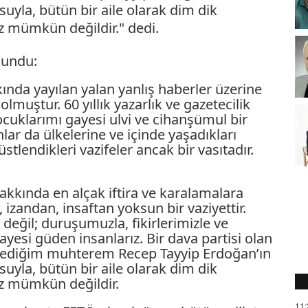
yla, bütün bir aile olarak dim dik
 mümkün değildir." dedi.
lundu:
nda yayılan yalan yanlış haberler üzerine
ştur. 60 yıllık yazarlık ve gazetecilik
Çocuklarımı gayesi ulvi ve cihanşümul bir
lar da ülkelerine ve içinde yaşadıkları
tlendikleri vazifeler ancak bir vasıtadır.
kkında en alçak iftira ve karalamalara
 izandan, insaftan yoksun bir vaziyettir.
değil; duruşumuzla, fikirlerimizle ve
esi güden insanlarız. Bir dava partisi olan
 dediğim muhterem Recep Tayyip Erdoğan’ın
yla, bütün bir aile olarak dim dik
z mümkün değildir.
11: