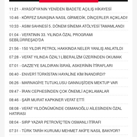
11:21 -
AYASOFYA'NIN YENİDEN İBADETE AÇILIŞ HİKAYESİ
10:46 -
KÖRFEZ SAVAŞINA NASIL GİRMEDİK, DİNÇERLER AÇIKLADI!
10:33 -
ASIM SAHNESİ 5. DÖNEM SİNEMA ATÖLYESİ TAMAMLANDI
01:04 -
VEFATININ 33. YILINDA ÖZAL PROGRAMI
SEBİLÜRREŞAD'DA
21:56 -
150 YILDIR PETROL HAKKINDA NELER YANLIŞ ANLATILDI
07:28 -
VEFAT YILINDA ÖZAL'I LİBERALİZM ÜZERİNDEN OKUMAK
07:01 -
GAZZE'YE SALDIRAN İSRAİL ASKERİNİN İTİRAFLARI
06:40 -
ENVER'İ TÜRKİSTAN HAYALİNE KİM İNANDIRDI?
06:26 -
MARNAGİYE TUTUKLUSU GANNUŞİ'DEN MEKTUP VAR
09:47 -
İRAN CEPHESİNDEN ÇOK ÖNEMLİ AÇIKLAMALAR
08:46 -
ŞAİR MURAT KAPKINER VEFAT ETTİ
08:08 -
VEFAT YILDÖNÜMÜNDE OSMANOĞLU AİLESİNDEN ÖZAL
HATIRASI
08:04 -
SIRP YAZAR PETROVİÇ'TEN OSMANLI İTİRAFI
07:31 -
TÜRK TARİH KURUMU MEHMET AKİF'E NASIL BAKIYOR?