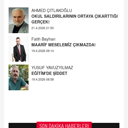
AHMED ÇITLAKOĞLU
OKUL SALDIRILARININ ORTAYA ÇIKARTTIĞI
GERÇEK!
21.4.2026 21:50
Fatih Bayhan
MAARİF MESELEMİZ ÇIKMAZDA!
19.4.2026 09:14
YUSUF YAVUZYILMAZ
EĞİTİM'DE ŞİDDET
19.4.2026 08:58
SON DAKİKA HABERLERİ