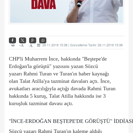
+
26.11.2019 15:38 | Güncelleme Tarihi: 26.11.2019 15:38
-
CHP'li
Muharrem İnce
, hakkında "Beştepe'de
Erdoğan'la görüştü" yazısını yazan Sözcü
yazarı
Rahmi Turan
ve Turan'ın
haber
kaynağı
olan
Talat Atilla
'ya tazminat davaları açtı. İnce,
avukatları aracılığıyla açtığı davada Rahmi Turan
hakkında 5 kuruş, Talat Atilla hakkında ise 3
kuruşluk tazminat davası açtı.
"İNCE-ERDOĞAN BEŞTEPE'DE GÖRÜŞTÜ" İDDİAS
Sözcü yazarı Rahmi Turan'ın kaleme aldığı