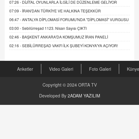
07:26 -
DİJİTAL OYUNLARLA İLGİLİ DE DÜZENLEME GELİYOR
07:09 -
İRAN'DAN TÜRKİYE VE HALKINA TEŞEKKÜR
06:47 -
ANTALYA DİPLOMASİ FORUMU'NDA "DİPLOMASİ" VURGUSU
03:00 -
Sebilürreşad 1123. Nisan Sayısı ÇIKTI
02:46 -
BAŞKENT ANKARA'DA KOMŞUMUZ İRAN PANELİ
02:16 -
SEBİLÜRREŞAD VAKFI İLK ŞUBEYİ KONYA'YA AÇIYOR!
Anketler
Video Galeri
Foto Galeri
Küny
Copyright © 2024
ORTA TV
Developed By
2ADAM YAZILIM