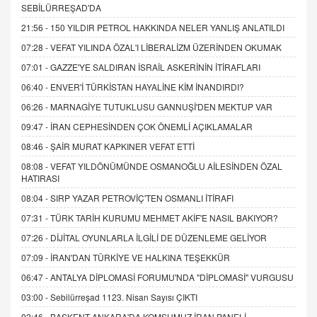
SEBİLÜRREŞAD'DA
21:56 -
150 YILDIR PETROL HAKKINDA NELER YANLIŞ ANLATILDI
07:28 -
VEFAT YILINDA ÖZAL'I LİBERALİZM ÜZERİNDEN OKUMAK
07:01 -
GAZZE'YE SALDIRAN İSRAİL ASKERİNİN İTİRAFLARI
06:40 -
ENVER'İ TÜRKİSTAN HAYALİNE KİM İNANDIRDI?
06:26 -
MARNAGİYE TUTUKLUSU GANNUŞİ'DEN MEKTUP VAR
09:47 -
İRAN CEPHESİNDEN ÇOK ÖNEMLİ AÇIKLAMALAR
08:46 -
ŞAİR MURAT KAPKINER VEFAT ETTİ
08:08 -
VEFAT YILDÖNÜMÜNDE OSMANOĞLU AİLESİNDEN ÖZAL
HATIRASI
08:04 -
SIRP YAZAR PETROVİÇ'TEN OSMANLI İTİRAFI
07:31 -
TÜRK TARİH KURUMU MEHMET AKİF'E NASIL BAKIYOR?
07:26 -
DİJİTAL OYUNLARLA İLGİLİ DE DÜZENLEME GELİYOR
07:09 -
İRAN'DAN TÜRKİYE VE HALKINA TEŞEKKÜR
06:47 -
ANTALYA DİPLOMASİ FORUMU'NDA "DİPLOMASİ" VURGUSU
03:00 -
Sebilürreşad 1123. Nisan Sayısı ÇIKTI
02:46 -
BAŞKENT ANKARA'DA KOMŞUMUZ İRAN PANELİ