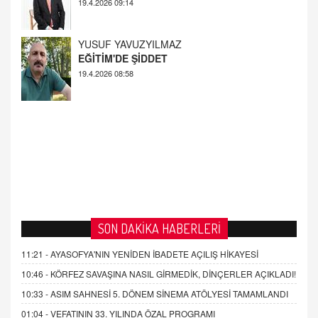
YUSUF YAVUZYILMAZ
EĞİTİM'DE ŞİDDET
19.4.2026 08:58
AHMED ÇITLAKOĞLU
OKUL SALDIRILARININ ORTAYA ÇIKARTTIĞI
GERÇEK!
21.4.2026 21:50
SON DAKİKA HABERLERİ
11:21 -
AYASOFYA'NIN YENİDEN İBADETE AÇILIŞ HİKAYESİ
10:46 -
KÖRFEZ SAVAŞINA NASIL GİRMEDİK, DİNÇERLER AÇIKLADI!
10:33 -
ASIM SAHNESİ 5. DÖNEM SİNEMA ATÖLYESİ TAMAMLANDI
01:04 -
VEFATININ 33. YILINDA ÖZAL PROGRAMI