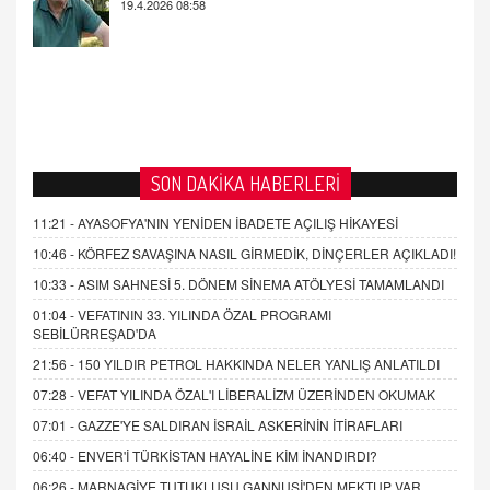
SON DAKİKA HABERLERİ
11:21 -
AYASOFYA'NIN YENİDEN İBADETE AÇILIŞ HİKAYESİ
10:46 -
KÖRFEZ SAVAŞINA NASIL GİRMEDİK, DİNÇERLER AÇIKLADI!
10:33 -
ASIM SAHNESİ 5. DÖNEM SİNEMA ATÖLYESİ TAMAMLANDI
01:04 -
VEFATININ 33. YILINDA ÖZAL PROGRAMI
SEBİLÜRREŞAD'DA
21:56 -
150 YILDIR PETROL HAKKINDA NELER YANLIŞ ANLATILDI
07:28 -
VEFAT YILINDA ÖZAL'I LİBERALİZM ÜZERİNDEN OKUMAK
07:01 -
GAZZE'YE SALDIRAN İSRAİL ASKERİNİN İTİRAFLARI
06:40 -
ENVER'İ TÜRKİSTAN HAYALİNE KİM İNANDIRDI?
06:26 -
MARNAGİYE TUTUKLUSU GANNUŞİ'DEN MEKTUP VAR