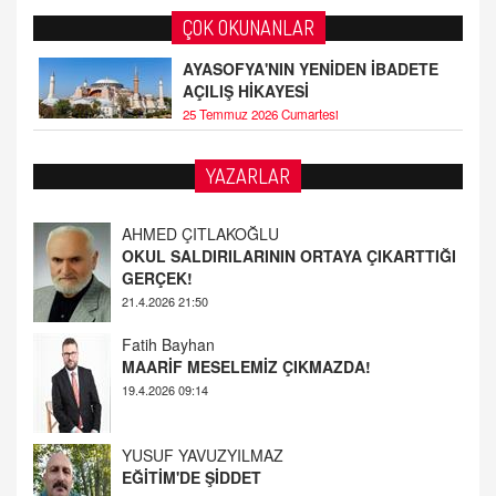
ÇOK OKUNANLAR
AYASOFYA'NIN YENİDEN İBADETE
AÇILIŞ HİKAYESİ
25 Temmuz 2026 Cumartesi
YAZARLAR
AHMED ÇITLAKOĞLU
OKUL SALDIRILARININ ORTAYA ÇIKARTTIĞI
GERÇEK!
21.4.2026 21:50
Fatih Bayhan
MAARİF MESELEMİZ ÇIKMAZDA!
19.4.2026 09:14
YUSUF YAVUZYILMAZ
EĞİTİM'DE ŞİDDET
19.4.2026 08:58