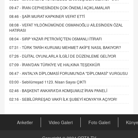
09:47 -
İRAN CEPHESİNDEN ÇOK ÖNEMLİ AÇIKLAMALAR
08:46 -
ŞAİR MURAT KAPKINER VEFAT ETTİ
08:08 -
VEFAT YILDÖNÜMÜNDE OSMANOĞLU AİLESİNDEN ÖZAL
HATIRASI
08:04 -
SIRP YAZAR PETROVİÇ'TEN OSMANLI İTİRAFI
07:31 -
TÜRK TARİH KURUMU MEHMET AKİF'E NASIL BAKIYOR?
07:26 -
DİJİTAL OYUNLARLA İLGİLİ DE DÜZENLEME GELİYOR
07:09 -
İRAN'DAN TÜRKİYE VE HALKINA TEŞEKKÜR
06:47 -
ANTALYA DİPLOMASİ FORUMU'NDA "DİPLOMASİ" VURGUSU
03:00 -
Sebilürreşad 1123. Nisan Sayısı ÇIKTI
02:46 -
BAŞKENT ANKARA'DA KOMŞUMUZ İRAN PANELİ
02:16 -
SEBİLÜRREŞAD VAKFI İLK ŞUBEYİ KONYA'YA AÇIYOR!
Anketler
Video Galeri
Foto Galeri
Küny