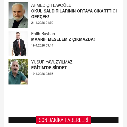
GERÇEK!
21.4.2026 21:50
Fatih Bayhan
MAARİF MESELEMİZ ÇIKMAZDA!
19.4.2026 09:14
YUSUF YAVUZYILMAZ
EĞİTİM'DE ŞİDDET
19.4.2026 08:58
SON DAKİKA HABERLERİ