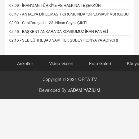
07:09 -
İRAN'DAN TÜRKİYE VE HALKINA TEŞEKKÜR
06:47 -
ANTALYA DİPLOMASİ FORUMU'NDA "DİPLOMASİ" VURGUSU
03:00 -
Sebilürreşad 1123. Nisan Sayısı ÇIKTI
02:46 -
BAŞKENT ANKARA'DA KOMŞUMUZ İRAN PANELİ
02:16 -
SEBİLÜRREŞAD VAKFI İLK ŞUBEYİ KONYA'YA AÇIYOR!
Anketler
Video Galeri
Foto Galeri
Küny
Copyright © 2024
ORTA TV
Developed By
2ADAM YAZILIM