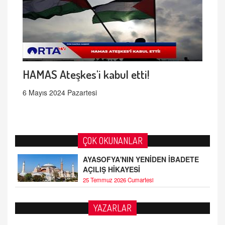
HAMAS Ateşkes'i kabul etti!
6 Mayıs 2024 Pazartesi
ÇOK OKUNANLAR
AYASOFYA'NIN YENİDEN İBADETE
AÇILIŞ HİKAYESİ
25 Temmuz 2026 Cumartesi
YAZARLAR
AHMED ÇITLAKOĞLU
OKUL SALDIRILARININ ORTAYA ÇIKARTTIĞI