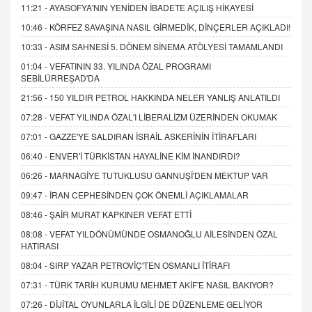
11:21 -
AYASOFYA'NIN YENİDEN İBADETE AÇILIŞ HİKAYESİ
10:46 -
KÖRFEZ SAVAŞINA NASIL GİRMEDİK, DİNÇERLER AÇIKLADI!
10:33 -
ASIM SAHNESİ 5. DÖNEM SİNEMA ATÖLYESİ TAMAMLANDI
01:04 -
VEFATININ 33. YILINDA ÖZAL PROGRAMI
SEBİLÜRREŞAD'DA
21:56 -
150 YILDIR PETROL HAKKINDA NELER YANLIŞ ANLATILDI
07:28 -
VEFAT YILINDA ÖZAL'I LİBERALİZM ÜZERİNDEN OKUMAK
07:01 -
GAZZE'YE SALDIRAN İSRAİL ASKERİNİN İTİRAFLARI
06:40 -
ENVER'İ TÜRKİSTAN HAYALİNE KİM İNANDIRDI?
06:26 -
MARNAGİYE TUTUKLUSU GANNUŞİ'DEN MEKTUP VAR
09:47 -
İRAN CEPHESİNDEN ÇOK ÖNEMLİ AÇIKLAMALAR
08:46 -
ŞAİR MURAT KAPKINER VEFAT ETTİ
08:08 -
VEFAT YILDÖNÜMÜNDE OSMANOĞLU AİLESİNDEN ÖZAL
HATIRASI
08:04 -
SIRP YAZAR PETROVİÇ'TEN OSMANLI İTİRAFI
07:31 -
TÜRK TARİH KURUMU MEHMET AKİF'E NASIL BAKIYOR?
07:26 -
DİJİTAL OYUNLARLA İLGİLİ DE DÜZENLEME GELİYOR