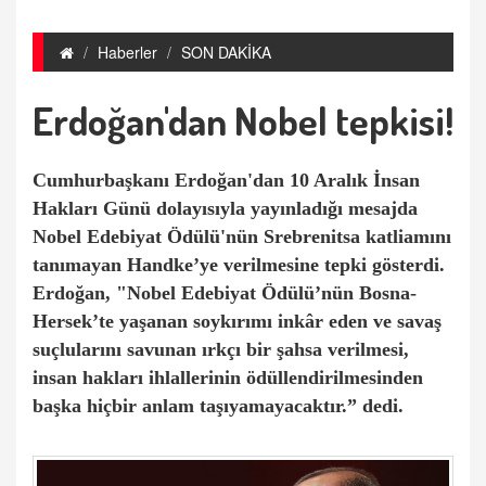
Haberler
SON DAKİKA
Erdoğan'dan Nobel tepkisi!
Cumhurbaşkanı Erdoğan'dan 10 Aralık İnsan
Hakları Günü dolayısıyla yayınladığı mesajda
Nobel Edebiyat Ödülü'nün Srebrenitsa katliamını
tanımayan Handke’ye verilmesine tepki gösterdi.
Erdoğan, "Nobel Edebiyat Ödülü’nün Bosna-
Hersek’te yaşanan soykırımı inkâr eden ve savaş
suçlularını savunan ırkçı bir şahsa verilmesi,
insan hakları ihlallerinin ödüllendirilmesinden
başka hiçbir anlam taşıyamayacaktır.” dedi.