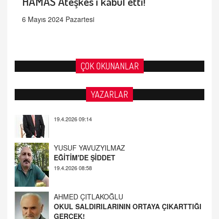
HAMAS Ateşkes'i kabul etti!
6 Mayıs 2024 Pazartesi
ÇOK OKUNANLAR
YAZARLAR
YUSUF YAVUZYILMAZ
EĞİTİM'DE ŞİDDET
19.4.2026 08:58
AHMED ÇITLAKOĞLU
OKUL SALDIRILARININ ORTAYA ÇIKARTTIĞI
GERÇEK!
21.4.2026 21:50
Fatih Bayhan