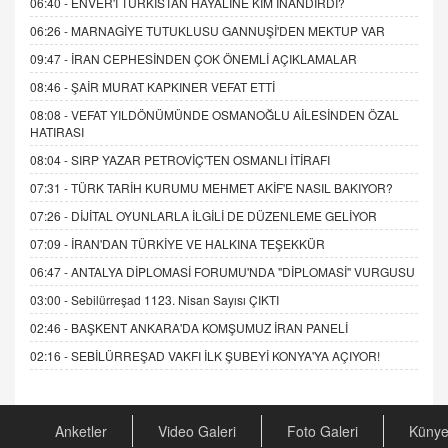
06:40 -
ENVER'İ TÜRKİSTAN HAYALİNE KİM İNANDIRDI?
06:26 -
MARNAGİYE TUTUKLUSU GANNUŞİ'DEN MEKTUP VAR
09:47 -
İRAN CEPHESİNDEN ÇOK ÖNEMLİ AÇIKLAMALAR
08:46 -
ŞAİR MURAT KAPKINER VEFAT ETTİ
08:08 -
VEFAT YILDÖNÜMÜNDE OSMANOĞLU AİLESİNDEN ÖZAL
HATIRASI
08:04 -
SIRP YAZAR PETROVİÇ'TEN OSMANLI İTİRAFI
07:31 -
TÜRK TARİH KURUMU MEHMET AKİF'E NASIL BAKIYOR?
07:26 -
DİJİTAL OYUNLARLA İLGİLİ DE DÜZENLEME GELİYOR
07:09 -
İRAN'DAN TÜRKİYE VE HALKINA TEŞEKKÜR
06:47 -
ANTALYA DİPLOMASİ FORUMU'NDA "DİPLOMASİ" VURGUSU
03:00 -
Sebilürreşad 1123. Nisan Sayısı ÇIKTI
02:46 -
BAŞKENT ANKARA'DA KOMŞUMUZ İRAN PANELİ
02:16 -
SEBİLÜRREŞAD VAKFI İLK ŞUBEYİ KONYA'YA AÇIYOR!
Anketler
Video Galeri
Foto Galeri
Küny