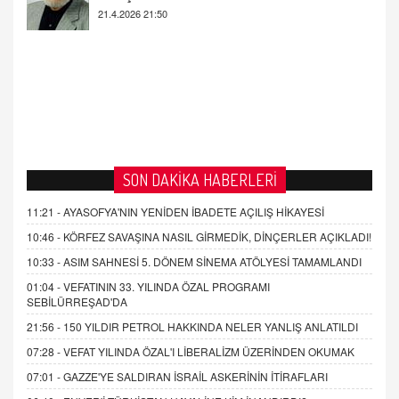
MAARİF MESELEMİZ ÇIKMAZDA!
19.4.2026 09:14
SON DAKİKA HABERLERİ
11:21 -
AYASOFYA'NIN YENİDEN İBADETE AÇILIŞ HİKAYESİ
10:46 -
KÖRFEZ SAVAŞINA NASIL GİRMEDİK, DİNÇERLER AÇIKLADI!
10:33 -
ASIM SAHNESİ 5. DÖNEM SİNEMA ATÖLYESİ TAMAMLANDI
01:04 -
VEFATININ 33. YILINDA ÖZAL PROGRAMI
SEBİLÜRREŞAD'DA
21:56 -
150 YILDIR PETROL HAKKINDA NELER YANLIŞ ANLATILDI
07:28 -
VEFAT YILINDA ÖZAL'I LİBERALİZM ÜZERİNDEN OKUMAK
07:01 -
GAZZE'YE SALDIRAN İSRAİL ASKERİNİN İTİRAFLARI