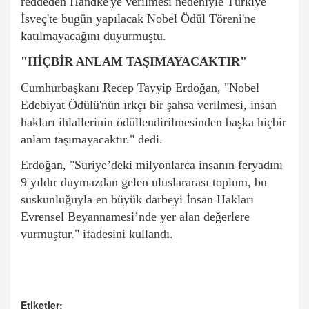
reddeden Handke'ye verilmesi nedeniyle Türkiye
İsveç'te bugün yapılacak Nobel Ödül Töreni'ne
katılmayacağını duyurmuştu.
"HİÇBİR ANLAM TAŞIMAYACAKTIR"
Cumhurbaşkanı
Recep Tayyip Erdoğan
, "Nobel
Edebiyat Ödülü'nün ırkçı bir şahsa verilmesi, insan
hakları ihlallerinin ödüllendirilmesinden başka hiçbir
anlam taşımayacaktır." dedi.
Erdoğan, "Suriye’deki milyonlarca insanın feryadını
9 yıldır duymazdan gelen uluslararası toplum, bu
suskunluğuyla en büyük darbeyi İnsan Hakları
Evrensel Beyannamesi’nde yer alan değerlere
vurmuştur." ifadesini kullandı.
Etiketler: