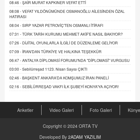
08:46 -
ŞAİR MURAT KAPKINER VEFAT ETTİ
08:08 -
VEFAT YILDÖNÜMÜNDE OSMANOĞLU AİLESİNDEN ÖZAL
HATIRASI
08:04 -
SIRP YAZAR PETROVİÇ'TEN OSMANLI İTİRAFI
07:31 -
TÜRK TARİH KURUMU MEHMET AKİF'E NASIL BAKIYOR?
07:26 -
DİJİTAL OYUNLARLA İLGİLİ DE DÜZENLEME GELİYOR
07:09 -
İRAN'DAN TÜRKİYE VE HALKINA TEŞEKKÜR
06:47 -
ANTALYA DİPLOMASİ FORUMU'NDA "DİPLOMASİ" VURGUSU
03:00 -
Sebilürreşad 1123. Nisan Sayısı ÇIKTI
02:46 -
BAŞKENT ANKARA'DA KOMŞUMUZ İRAN PANELİ
02:16 -
SEBİLÜRREŞAD VAKFI İLK ŞUBEYİ KONYA'YA AÇIYOR!
Anketler
Video Galeri
Foto Galeri
Küny
Copyright © 2024
ORTA TV
Developed By
2ADAM YAZILIM