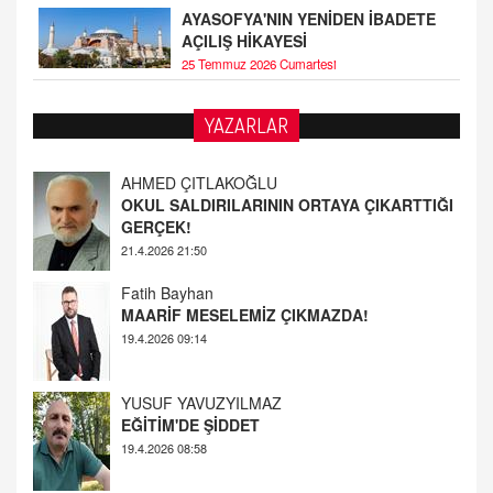
AYASOFYA'NIN YENİDEN İBADETE
AÇILIŞ HİKAYESİ
25 Temmuz 2026 Cumartesi
YAZARLAR
AHMED ÇITLAKOĞLU
OKUL SALDIRILARININ ORTAYA ÇIKARTTIĞI
GERÇEK!
21.4.2026 21:50
Fatih Bayhan
MAARİF MESELEMİZ ÇIKMAZDA!
19.4.2026 09:14
YUSUF YAVUZYILMAZ
EĞİTİM'DE ŞİDDET
19.4.2026 08:58