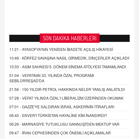
SON DAKİKA HABERLERİ
11:21 -
AYASOFYA'NIN YENİDEN İBADETE AÇILIŞ HİKAYESİ
10:46 -
KÖRFEZ SAVAŞINA NASIL GİRMEDİK, DİNÇERLER AÇIKLADI!
10:33 -
ASIM SAHNESİ 5. DÖNEM SİNEMA ATÖLYESİ TAMAMLANDI
01:04 -
VEFATININ 33. YILINDA ÖZAL PROGRAMI
SEBİLÜRREŞAD'DA
21:56 -
150 YILDIR PETROL HAKKINDA NELER YANLIŞ ANLATILDI
07:28 -
VEFAT YILINDA ÖZAL'I LİBERALİZM ÜZERİNDEN OKUMAK
07:01 -
GAZZE'YE SALDIRAN İSRAİL ASKERİNİN İTİRAFLARI
06:40 -
ENVER'İ TÜRKİSTAN HAYALİNE KİM İNANDIRDI?
06:26 -
MARNAGİYE TUTUKLUSU GANNUŞİ'DEN MEKTUP VAR
09:47 -
İRAN CEPHESİNDEN ÇOK ÖNEMLİ AÇIKLAMALAR