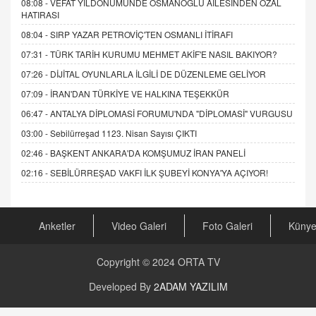
08:08 -
VEFAT YILDÖNÜMÜNDE OSMANOĞLU AİLESİNDEN ÖZAL
HATIRASI
08:04 -
SIRP YAZAR PETROVİÇ'TEN OSMANLI İTİRAFI
07:31 -
TÜRK TARİH KURUMU MEHMET AKİF'E NASIL BAKIYOR?
07:26 -
DİJİTAL OYUNLARLA İLGİLİ DE DÜZENLEME GELİYOR
07:09 -
İRAN'DAN TÜRKİYE VE HALKINA TEŞEKKÜR
06:47 -
ANTALYA DİPLOMASİ FORUMU'NDA "DİPLOMASİ" VURGUSU
03:00 -
Sebilürreşad 1123. Nisan Sayısı ÇIKTI
02:46 -
BAŞKENT ANKARA'DA KOMŞUMUZ İRAN PANELİ
02:16 -
SEBİLÜRREŞAD VAKFI İLK ŞUBEYİ KONYA'YA AÇIYOR!
Anketler
Video Galeri
Foto Galeri
Küny
Copyright © 2024
ORTA TV
Developed By
2ADAM YAZILIM