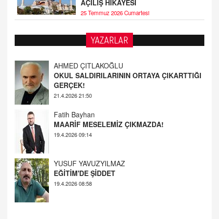
AÇILIŞ HİKAYESİ
25 Temmuz 2026 Cumartesi
AHMED ÇITLAKOĞLU
YAZARLAR
OKUL SALDIRILARININ ORTAYA ÇIKARTTIĞI
GERÇEK!
21.4.2026 21:50
Fatih Bayhan
MAARİF MESELEMİZ ÇIKMAZDA!
19.4.2026 09:14
YUSUF YAVUZYILMAZ
EĞİTİM'DE ŞİDDET
19.4.2026 08:58