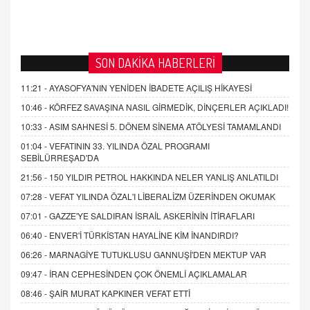
SON DAKİKA HABERLERİ
11:21 -
AYASOFYA'NIN YENİDEN İBADETE AÇILIŞ HİKAYESİ
10:46 -
KÖRFEZ SAVAŞINA NASIL GİRMEDİK, DİNÇERLER AÇIKLADI!
10:33 -
ASIM SAHNESİ 5. DÖNEM SİNEMA ATÖLYESİ TAMAMLANDI
01:04 -
VEFATININ 33. YILINDA ÖZAL PROGRAMI
SEBİLÜRREŞAD'DA
21:56 -
150 YILDIR PETROL HAKKINDA NELER YANLIŞ ANLATILDI
07:28 -
VEFAT YILINDA ÖZAL'I LİBERALİZM ÜZERİNDEN OKUMAK
07:01 -
GAZZE'YE SALDIRAN İSRAİL ASKERİNİN İTİRAFLARI
06:40 -
ENVER'İ TÜRKİSTAN HAYALİNE KİM İNANDIRDI?
06:26 -
MARNAGİYE TUTUKLUSU GANNUŞİ'DEN MEKTUP VAR
09:47 -
İRAN CEPHESİNDEN ÇOK ÖNEMLİ AÇIKLAMALAR
08:46 -
ŞAİR MURAT KAPKINER VEFAT ETTİ