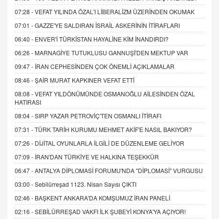
07:28 -
VEFAT YILINDA ÖZAL'I LİBERALİZM ÜZERİNDEN OKUMAK
07:01 -
GAZZE'YE SALDIRAN İSRAİL ASKERİNİN İTİRAFLARI
06:40 -
ENVER'İ TÜRKİSTAN HAYALİNE KİM İNANDIRDI?
06:26 -
MARNAGİYE TUTUKLUSU GANNUŞİ'DEN MEKTUP VAR
09:47 -
İRAN CEPHESİNDEN ÇOK ÖNEMLİ AÇIKLAMALAR
08:46 -
ŞAİR MURAT KAPKINER VEFAT ETTİ
08:08 -
VEFAT YILDÖNÜMÜNDE OSMANOĞLU AİLESİNDEN ÖZAL
HATIRASI
08:04 -
SIRP YAZAR PETROVİÇ'TEN OSMANLI İTİRAFI
07:31 -
TÜRK TARİH KURUMU MEHMET AKİF'E NASIL BAKIYOR?
07:26 -
DİJİTAL OYUNLARLA İLGİLİ DE DÜZENLEME GELİYOR
07:09 -
İRAN'DAN TÜRKİYE VE HALKINA TEŞEKKÜR
06:47 -
ANTALYA DİPLOMASİ FORUMU'NDA "DİPLOMASİ" VURGUSU
03:00 -
Sebilürreşad 1123. Nisan Sayısı ÇIKTI
02:46 -
BAŞKENT ANKARA'DA KOMŞUMUZ İRAN PANELİ
02:16 -
SEBİLÜRREŞAD VAKFI İLK ŞUBEYİ KONYA'YA AÇIYOR!