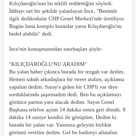
Kılıçdaroğlu'nun bu teklifi reddettiğini söyledi.
İddiayı net bir şekilde yalanlayan İnce, "Benimle
ilgili dedikodular CHP Genel Merkezi'nde üretiliyor.
Bugün bana komplo kuranlar yarın Kılıçdaroğlu'nu
hedef alabilir" dedi.
İnce'nin konuşmasından satırbaşları şöyle:
"KILIÇDAROĞLU'NU ARADIM"
Bu yalan haber çıkınca burada bir tezgah var dedim.
Hemen sabah arkadaşlara bir tweet atalım, açıklama
yapalım dedim. Saray'a giden bir CHP'li var diye
sorduklarında şaşırmadım dedi. Ben bu açıklamayı
görünce partim yara alacak dedim. Sayın Genel
Başkana telefon açtım 14 dakika sonra geri döndü. 8
dakika 14 saniye kendisi ile görüştüm. Dedim ki
burada bir yalan var. Yanınıza geleyim birlikte
görüntü verelim dedim.
Gel bu badireyi atlatalım