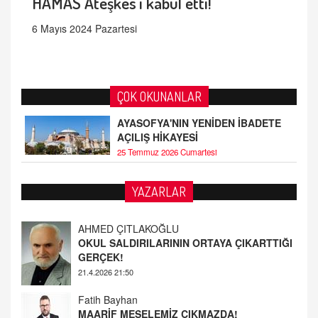
HAMAS Ateşkes'i kabul etti!
6 Mayıs 2024 Pazartesi
ÇOK OKUNANLAR
AYASOFYA'NIN YENİDEN İBADETE
AÇILIŞ HİKAYESİ
25 Temmuz 2026 Cumartesi
AHMED ÇITLAKOĞLU
YAZARLAR
OKUL SALDIRILARININ ORTAYA ÇIKARTTIĞI
GERÇEK!
21.4.2026 21:50
Fatih Bayhan
MAARİF MESELEMİZ ÇIKMAZDA!
19.4.2026 09:14