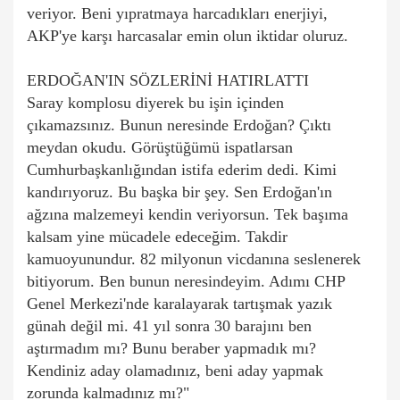
veriyor. Beni yıpratmaya harcadıkları enerjiyi,
AKP'ye karşı harcasalar emin olun iktidar oluruz.
ERDOĞAN'IN SÖZLERİNİ HATIRLATTI
Saray komplosu diyerek bu işin içinden
çıkamazsınız. Bunun neresinde Erdoğan? Çıktı
meydan okudu. Görüştüğümü ispatlarsan
Cumhurbaşkanlığından istifa ederim dedi. Kimi
kandırıyoruz. Bu başka bir şey. Sen Erdoğan'ın
ağzına malzemeyi kendin veriyorsun. Tek başıma
kalsam yine mücadele edeceğim.
Takdir
kamuoyunundur. 82 milyonun vicdanına seslenerek
bitiyorum. Ben bunun neresindeyim. Adımı CHP
Genel Merkezi'nde karalayarak tartışmak yazık
günah değil mi. 41 yıl sonra 30 barajını ben
aştırmadım mı? Bunu beraber yapmadık mı?
Kendiniz aday olamadınız, beni aday yapmak
zorunda kalmadınız mı?"