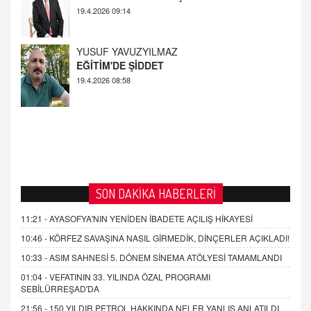
YUSUF YAVUZYILMAZ
EĞİTİM'DE ŞİDDET
19.4.2026 08:58
SON DAKİKA HABERLERİ
11:21 -
AYASOFYA'NIN YENİDEN İBADETE AÇILIŞ HİKAYESİ
10:46 -
KÖRFEZ SAVAŞINA NASIL GİRMEDİK, DİNÇERLER AÇIKLADI!
10:33 -
ASIM SAHNESİ 5. DÖNEM SİNEMA ATÖLYESİ TAMAMLANDI
01:04 -
VEFATININ 33. YILINDA ÖZAL PROGRAMI
SEBİLÜRREŞAD'DA
21:56 -
150 YILDIR PETROL HAKKINDA NELER YANLIŞ ANLATILDI