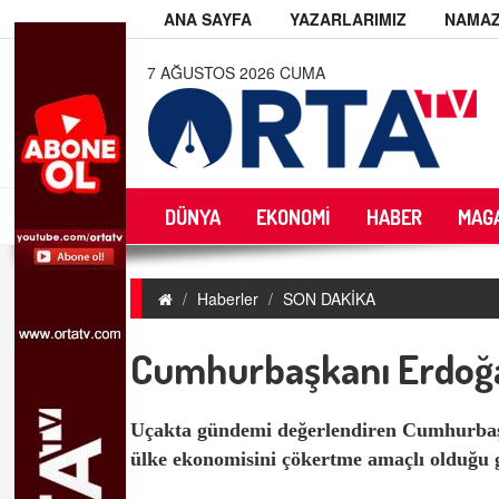
ANA SAYFA
YAZARLARIMIZ
NAMAZ
7 AĞUSTOS 2026 CUMA
DÜNYA
EKONOMİ
HABER
MAG
Haberler
SON DAKİKA
Cumhurbaşkanı Erdoğa
Uçakta gündemi değerlendiren Cumhurbaş
ülke ekonomisini çökertme amaçlı olduğu 