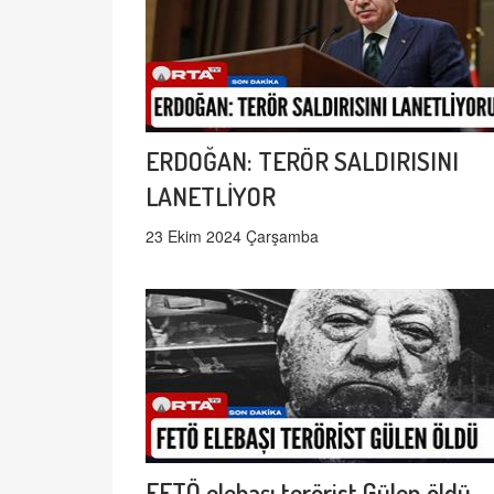
ERDOĞAN: TERÖR SALDIRISINI
LANETLİYOR
23 Ekim 2024 Çarşamba
FETÖ elebaşı terörist Gülen öldü