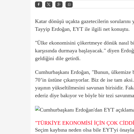
Katar dönüşü uçakta gazetecilerin soruların
Tayyip
Erdoğan
,
EYT
ile ilgili net konuştu.
"Ülke ekonomisini çökertmeye dönük nasıl b
karşısında durmaya başlayacak." diyen Erdoğ
geldiğini dile getirdi.
Cumhurbaşkanı Erdoğan, "Bunun, ülkemize bir
70’in üstüne çıkarıyorlar. Biz de ise tam ak
yaşının yükseltilmesini savunan birisidir. Fa
ederiz diye bakıyor ve böyle bir tezi savunma
"TÜRKİYE EKONOMİSİ İÇİN ÇOK CİDD
Seçim kaybına neden olsa bile EYT'yi önayla