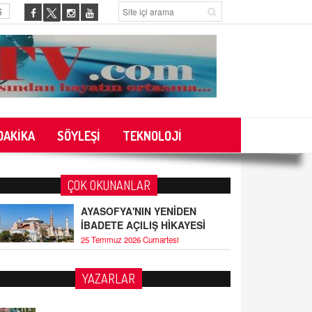
6
DAKİKA
SÖYLEŞİ
TEKNOLOJİ
ÇOK OKUNANLAR
AYASOFYA'NIN YENİDEN
İBADETE AÇILIŞ HİKAYESİ
25 Temmuz 2026 Cumartesi
YAZARLAR