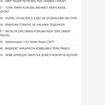
04 -
SIRP YAZAR PETROVİÇ'TEN OSMANLI İTİRAFI
31 -
TÜRK TARİH KURUMU MEHMET AKİF'E NASIL
KIYOR?
26 -
DİJİTAL OYUNLARLA İLGİLİ DE DÜZENLEME GELİYOR
09 -
İRAN'DAN TÜRKİYE VE HALKINA TEŞEKKÜR
47 -
ANTALYA DİPLOMASİ FORUMU'NDA "DİPLOMASİ"
RGUSU
00 -
Sebilürreşad 1123. Nisan Sayısı ÇIKTI
46 -
BAŞKENT ANKARA'DA KOMŞUMUZ İRAN PANELİ
16 -
SEBİLÜRREŞAD VAKFI İLK ŞUBEYİ KONYA'YA AÇIYOR!