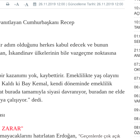
+
26.11.2019 12:00 | Güncelleme Tarihi: 26.11.2019 12:00
-
10:
AÇ
10:
ı yanıtlayan Cumhurbaşkanı Recep
TA
01:
SE
ir adım olduğunu herkes kabul edecek ve bunun
21:
an, İskandinav ülkelerinin bile vazgeçme noktasına
AN
07:
OK
 kazanımı yok, kaybettirir. Emeklilikte yaş olayını
07:
si. Kaldı ki Bay Kemal, kendi döneminde emeklilik
06:
kat burada tamamıyla siyasi davranıyor, buradan ne elde
06:
ya çalışıyor." dedi.
VA
09:
08:
08:
İ ZARAR"
ÖZ
mayacaklarını hatırlatan Erdoğan,
"Geçenlerde çok açık