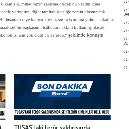
08:
 ülkemizin, milletimizin zararına olacak bir vaadin içine
07:
cadele veriyoruz, diğer taraftan işsizliğe zemin oluşturacak
BA
n. Bu insanları niye kapıya koyup, sonra iş arama yoluna sokalım.
07:
aalesef bir başkasının istihdam hakkını kullanmış olacak.
07:
şeklinde konuştu.
konomisi için çok ciddi bir zarardır."
06:
VU
03:
02:
02:
A
TUSAŞ'taki terör saldırısında