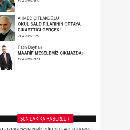
AHMED ÇITLAKOĞLU
OKUL SALDIRILARININ ORTAYA
ÇIKARTTIĞI GERÇEK!
21.4.2026 21:50
Fatih Bayhan
MAARİF MESELEMİZ ÇIKMAZDA!
19.4.2026 09:14
YUSUF YAVUZYILMAZ
EĞİTİM'DE ŞİDDET
19.4.2026 08:58
SON DAKİKA HABERLERİ
21 -
AYASOFYA'NIN YENİDEN İBADETE AÇILIŞ HİKAYESİ