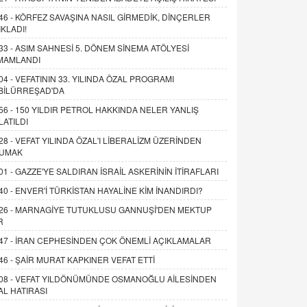
46 -
KÖRFEZ SAVAŞINA NASIL GİRMEDİK, DİNÇERLER
IKLADI!
33 -
ASIM SAHNESİ 5. DÖNEM SİNEMA ATÖLYESİ
MAMLANDI
04 -
VEFATININ 33. YILINDA ÖZAL PROGRAMI
BİLÜRREŞAD'DA
56 -
150 YILDIR PETROL HAKKINDA NELER YANLIŞ
LATILDI
28 -
VEFAT YILINDA ÖZAL'I LİBERALİZM ÜZERİNDEN
UMAK
01 -
GAZZE'YE SALDIRAN İSRAİL ASKERİNİN İTİRAFLARI
40 -
ENVER'İ TÜRKİSTAN HAYALİNE KİM İNANDIRDI?
26 -
MARNAGİYE TUTUKLUSU GANNUŞİ'DEN MEKTUP
R
47 -
İRAN CEPHESİNDEN ÇOK ÖNEMLİ AÇIKLAMALAR
46 -
ŞAİR MURAT KAPKINER VEFAT ETTİ
08 -
VEFAT YILDÖNÜMÜNDE OSMANOĞLU AİLESİNDEN
AL HATIRASI