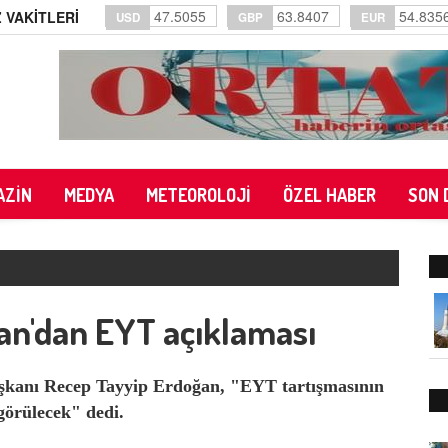
47.5055
63.8407
54.835
 VAKİTLERİ
USD
GBP
EUR
AZİN
MEDYA
METEOROLOJİ
ÖZEL HABER
SON 
n'dan EYT açıklaması
kanı Recep Tayyip Erdoğan, "EYT tartışmasının
görülecek" dedi.