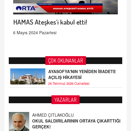
HAMAS Ateşkes'i kabul etti!
6 Mayıs 2024 Pazartesi
ÇOK OKUNANLAR
AYASOFYA'NIN YENİDEN İBADETE
AÇILIŞ HİKAYESİ
25 Temmuz 2026 Cumartesi
YAZARLAR
AHMED ÇITLAKOĞLU
OKUL SALDIRILARININ ORTAYA ÇIKARTTIĞI
GERÇEK!
21.4.2026 21:50
Fatih Bayhan