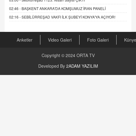
02:46 -
BAŞKENT ANKARA'DA KOMŞUMUZ İRAN PANELİ
02:16 -
SEBİLÜRREŞAD VAKFI İLK ŞUBEYİ KONYA'YA AÇIYOR!
Anketler
Video Galeri
Foto Galeri
Küny
Copyright © 2024
ORTA TV
Developed By
2ADAM YAZILIM