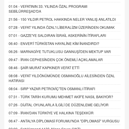
01:04 -
VEFATININ 33. YILINDA ÖZAL PROGRAMI
SEBİLÜRREŞAD'DA
21:56 -
150 YILDIR PETROL HAKKINDA NELER YANLIŞ ANLATILDI
07:28 -
VEFAT YILINDA ÖZAL'I LİBERALİZM ÜZERİNDEN OKUMAK
07:01 -
GAZZE'YE SALDIRAN İSRAİL ASKERİNİN İTİRAFLARI
06:40 -
ENVER'İ TÜRKİSTAN HAYALİNE KİM İNANDIRDI?
06:26 -
MARNAGİYE TUTUKLUSU GANNUŞİ'DEN MEKTUP VAR
09:47 -
İRAN CEPHESİNDEN ÇOK ÖNEMLİ AÇIKLAMALAR
08:46 -
ŞAİR MURAT KAPKINER VEFAT ETTİ
08:08 -
VEFAT YILDÖNÜMÜNDE OSMANOĞLU AİLESİNDEN ÖZAL
HATIRASI
08:04 -
SIRP YAZAR PETROVİÇ'TEN OSMANLI İTİRAFI
07:31 -
TÜRK TARİH KURUMU MEHMET AKİF'E NASIL BAKIYOR?
07:26 -
DİJİTAL OYUNLARLA İLGİLİ DE DÜZENLEME GELİYOR
07:09 -
İRAN'DAN TÜRKİYE VE HALKINA TEŞEKKÜR
06:47 -
ANTALYA DİPLOMASİ FORUMU'NDA "DİPLOMASİ" VURGUSU
03:00 -
Sebilürreşad 1123. Nisan Sayısı ÇIKTI