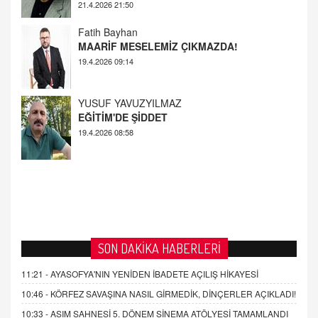
MAARİF MESELEMİZ ÇIKMAZDA!
19.4.2026 09:14
YUSUF YAVUZYILMAZ
EĞİTİM'DE ŞİDDET
19.4.2026 08:58
SON DAKİKA HABERLERİ
11:21 -
AYASOFYA'NIN YENİDEN İBADETE AÇILIŞ HİKAYESİ
10:46 -
KÖRFEZ SAVAŞINA NASIL GİRMEDİK, DİNÇERLER AÇIKLADI!
10:33 -
ASIM SAHNESİ 5. DÖNEM SİNEMA ATÖLYESİ TAMAMLANDI