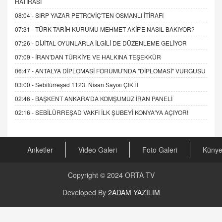
HATIRASI
08:04 -
SIRP YAZAR PETROVİÇ'TEN OSMANLI İTİRAFI
07:31 -
TÜRK TARİH KURUMU MEHMET AKİF'E NASIL BAKIYOR?
07:26 -
DİJİTAL OYUNLARLA İLGİLİ DE DÜZENLEME GELİYOR
07:09 -
İRAN'DAN TÜRKİYE VE HALKINA TEŞEKKÜR
06:47 -
ANTALYA DİPLOMASİ FORUMU'NDA "DİPLOMASİ" VURGUSU
03:00 -
Sebilürreşad 1123. Nisan Sayısı ÇIKTI
02:46 -
BAŞKENT ANKARA'DA KOMŞUMUZ İRAN PANELİ
02:16 -
SEBİLÜRREŞAD VAKFI İLK ŞUBEYİ KONYA'YA AÇIYOR!
Anketler
Video Galeri
Foto Galeri
Küny
Copyright © 2024
ORTA TV
Developed By
2ADAM YAZILIM