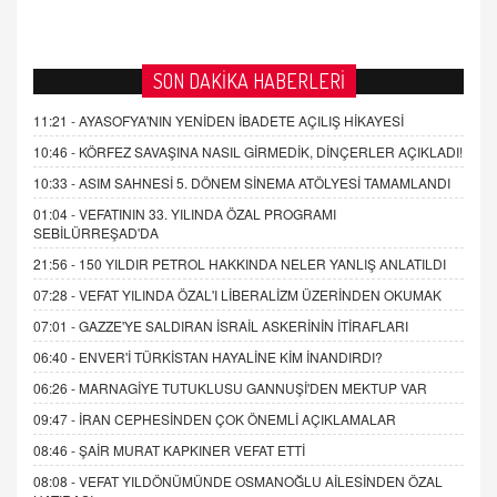
SON DAKİKA HABERLERİ
11:21 -
AYASOFYA'NIN YENİDEN İBADETE AÇILIŞ HİKAYESİ
10:46 -
KÖRFEZ SAVAŞINA NASIL GİRMEDİK, DİNÇERLER AÇIKLADI!
10:33 -
ASIM SAHNESİ 5. DÖNEM SİNEMA ATÖLYESİ TAMAMLANDI
01:04 -
VEFATININ 33. YILINDA ÖZAL PROGRAMI
SEBİLÜRREŞAD'DA
21:56 -
150 YILDIR PETROL HAKKINDA NELER YANLIŞ ANLATILDI
07:28 -
VEFAT YILINDA ÖZAL'I LİBERALİZM ÜZERİNDEN OKUMAK
07:01 -
GAZZE'YE SALDIRAN İSRAİL ASKERİNİN İTİRAFLARI
06:40 -
ENVER'İ TÜRKİSTAN HAYALİNE KİM İNANDIRDI?
06:26 -
MARNAGİYE TUTUKLUSU GANNUŞİ'DEN MEKTUP VAR
09:47 -
İRAN CEPHESİNDEN ÇOK ÖNEMLİ AÇIKLAMALAR
08:46 -
ŞAİR MURAT KAPKINER VEFAT ETTİ
08:08 -
VEFAT YILDÖNÜMÜNDE OSMANOĞLU AİLESİNDEN ÖZAL