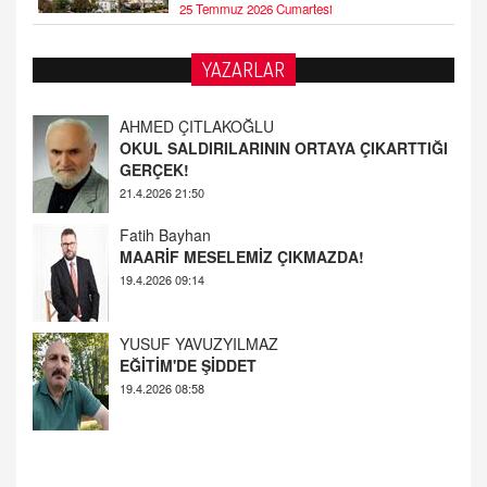
25 Temmuz 2026 Cumartesi
YAZARLAR
AHMED ÇITLAKOĞLU
OKUL SALDIRILARININ ORTAYA ÇIKARTTIĞI
GERÇEK!
21.4.2026 21:50
Fatih Bayhan
MAARİF MESELEMİZ ÇIKMAZDA!
19.4.2026 09:14
YUSUF YAVUZYILMAZ
EĞİTİM'DE ŞİDDET
19.4.2026 08:58