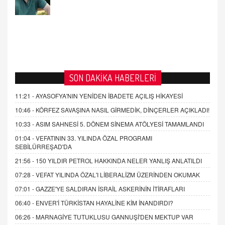
SON DAKİKA HABERLERİ
11:21 -
AYASOFYA'NIN YENİDEN İBADETE AÇILIŞ HİKAYESİ
10:46 -
KÖRFEZ SAVAŞINA NASIL GİRMEDİK, DİNÇERLER AÇIKLADI!
10:33 -
ASIM SAHNESİ 5. DÖNEM SİNEMA ATÖLYESİ TAMAMLANDI
01:04 -
VEFATININ 33. YILINDA ÖZAL PROGRAMI
SEBİLÜRREŞAD'DA
21:56 -
150 YILDIR PETROL HAKKINDA NELER YANLIŞ ANLATILDI
07:28 -
VEFAT YILINDA ÖZAL'I LİBERALİZM ÜZERİNDEN OKUMAK
07:01 -
GAZZE'YE SALDIRAN İSRAİL ASKERİNİN İTİRAFLARI
06:40 -
ENVER'İ TÜRKİSTAN HAYALİNE KİM İNANDIRDI?
06:26 -
MARNAGİYE TUTUKLUSU GANNUŞİ'DEN MEKTUP VAR