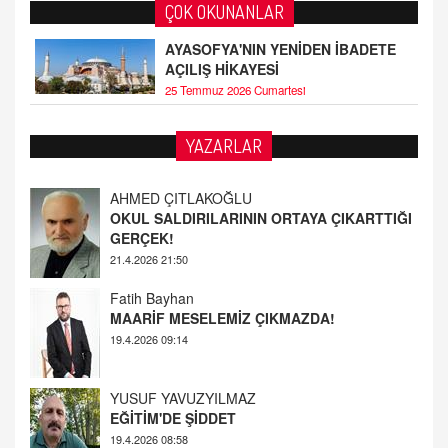
ÇOK OKUNANLAR
AYASOFYA'NIN YENİDEN İBADETE
AÇILIŞ HİKAYESİ
25 Temmuz 2026 Cumartesi
YAZARLAR
AHMED ÇITLAKOĞLU
OKUL SALDIRILARININ ORTAYA ÇIKARTTIĞI
GERÇEK!
21.4.2026 21:50
Fatih Bayhan
MAARİF MESELEMİZ ÇIKMAZDA!
19.4.2026 09:14
YUSUF YAVUZYILMAZ
EĞİTİM'DE ŞİDDET
19.4.2026 08:58