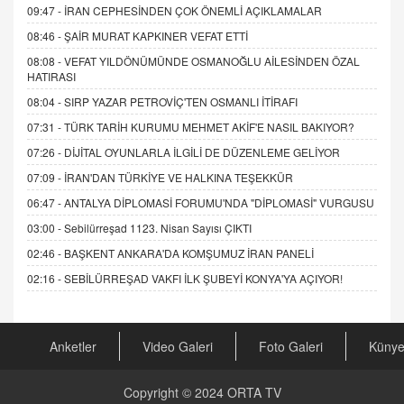
09:47 -
İRAN CEPHESİNDEN ÇOK ÖNEMLİ AÇIKLAMALAR
08:46 -
ŞAİR MURAT KAPKINER VEFAT ETTİ
08:08 -
VEFAT YILDÖNÜMÜNDE OSMANOĞLU AİLESİNDEN ÖZAL
HATIRASI
08:04 -
SIRP YAZAR PETROVİÇ'TEN OSMANLI İTİRAFI
07:31 -
TÜRK TARİH KURUMU MEHMET AKİF'E NASIL BAKIYOR?
07:26 -
DİJİTAL OYUNLARLA İLGİLİ DE DÜZENLEME GELİYOR
07:09 -
İRAN'DAN TÜRKİYE VE HALKINA TEŞEKKÜR
06:47 -
ANTALYA DİPLOMASİ FORUMU'NDA "DİPLOMASİ" VURGUSU
03:00 -
Sebilürreşad 1123. Nisan Sayısı ÇIKTI
02:46 -
BAŞKENT ANKARA'DA KOMŞUMUZ İRAN PANELİ
02:16 -
SEBİLÜRREŞAD VAKFI İLK ŞUBEYİ KONYA'YA AÇIYOR!
Anketler
Video Galeri
Foto Galeri
Küny
Copyright © 2024
ORTA TV