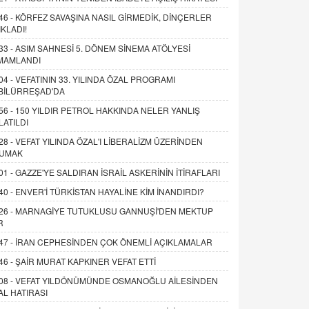
46 -
KÖRFEZ SAVAŞINA NASIL GİRMEDİK, DİNÇERLER
IKLADI!
33 -
ASIM SAHNESİ 5. DÖNEM SİNEMA ATÖLYESİ
MAMLANDI
04 -
VEFATININ 33. YILINDA ÖZAL PROGRAMI
BİLÜRREŞAD'DA
56 -
150 YILDIR PETROL HAKKINDA NELER YANLIŞ
LATILDI
28 -
VEFAT YILINDA ÖZAL'I LİBERALİZM ÜZERİNDEN
UMAK
01 -
GAZZE'YE SALDIRAN İSRAİL ASKERİNİN İTİRAFLARI
40 -
ENVER'İ TÜRKİSTAN HAYALİNE KİM İNANDIRDI?
26 -
MARNAGİYE TUTUKLUSU GANNUŞİ'DEN MEKTUP
R
47 -
İRAN CEPHESİNDEN ÇOK ÖNEMLİ AÇIKLAMALAR
46 -
ŞAİR MURAT KAPKINER VEFAT ETTİ
08 -
VEFAT YILDÖNÜMÜNDE OSMANOĞLU AİLESİNDEN
AL HATIRASI