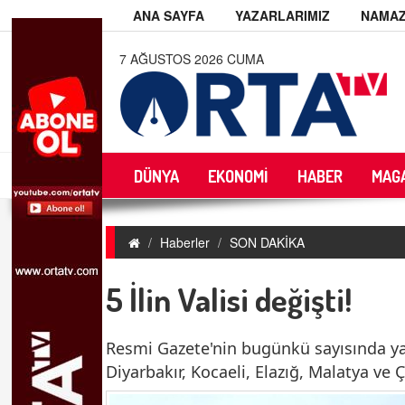
ANA SAYFA
YAZARLARIMIZ
NAMAZ
7 AĞUSTOS 2026 CUMA
DÜNYA
EKONOMİ
HABER
MAG
Haberler
SON DAKİKA
5 İlin Valisi değişti!
Resmi Gazete'nin bugünkü sayısında y
Diyarbakır, Kocaeli, Elazığ, Malatya ve 