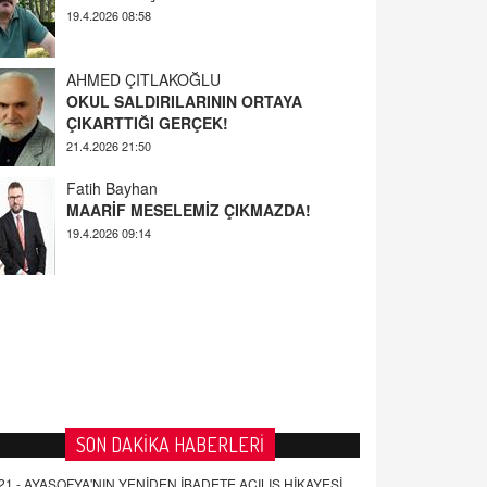
AHMED ÇITLAKOĞLU
OKUL SALDIRILARININ ORTAYA
ÇIKARTTIĞI GERÇEK!
21.4.2026 21:50
Fatih Bayhan
MAARİF MESELEMİZ ÇIKMAZDA!
19.4.2026 09:14
YUSUF YAVUZYILMAZ
EĞİTİM'DE ŞİDDET
19.4.2026 08:58
SON DAKİKA HABERLERİ
21 -
AYASOFYA'NIN YENİDEN İBADETE AÇILIŞ HİKAYESİ