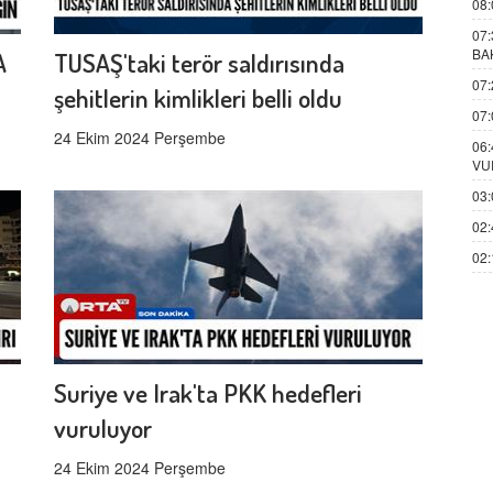
08:
07:
BA
A
TUSAŞ'taki terör saldırısında
07:
şehitlerin kimlikleri belli oldu
07:
24 Ekim 2024 Perşembe
06:
VU
03:
02:
02:
Suriye ve Irak'ta PKK hedefleri
vuruluyor
24 Ekim 2024 Perşembe