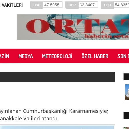
47.5055
63.8407
54.835
 VAKİTLERİ
USD
GBP
EUR
AZİN
MEDYA
METEOROLOJİ
ÖZEL HABER
SON 
ayınlanan Cumhurbaşkanlığı Kararnamesiyle;
Çanakkale Valileri atandı.