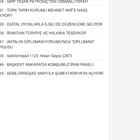
04 -
SIRP YAZAR PETROVİÇ'TEN OSMANLI İTİRAFI
31 -
TÜRK TARİH KURUMU MEHMET AKİF'E NASIL
KIYOR?
26 -
DİJİTAL OYUNLARLA İLGİLİ DE DÜZENLEME GELİYOR
09 -
İRAN'DAN TÜRKİYE VE HALKINA TEŞEKKÜR
47 -
ANTALYA DİPLOMASİ FORUMU'NDA "DİPLOMASİ"
RGUSU
00 -
Sebilürreşad 1123. Nisan Sayısı ÇIKTI
46 -
BAŞKENT ANKARA'DA KOMŞUMUZ İRAN PANELİ
16 -
SEBİLÜRREŞAD VAKFI İLK ŞUBEYİ KONYA'YA AÇIYOR!