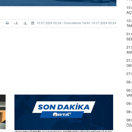
10:
AÇ
10:
+
10.07.2024 00:24 | Güncelleme Tarihi: 10.07.2024 00:24
-
TA
01:
SE
21:
AN
07:
OK
07:
06:
06:
VA
09:
08:
08:
ÖZ