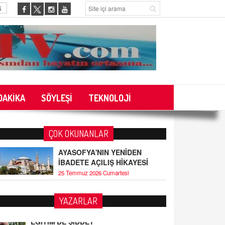
6
DAKİKA
SÖYLEŞİ
TEKNOLOJİ
ÇOK OKUNANLAR
AYASOFYA'NIN YENİDEN
İBADETE AÇILIŞ HİKAYESİ
25 Temmuz 2026 Cumartesi
YAZARLAR