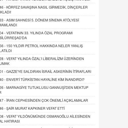
46 -
KÖRFEZ SAVAŞINA NASIL GİRMEDİK, DİNÇERLER
IKLADI!
33 -
ASIM SAHNESİ 5. DÖNEM SİNEMA ATÖLYESİ
MAMLANDI
04 -
VEFATININ 33. YILINDA ÖZAL PROGRAMI
BİLÜRREŞAD'DA
56 -
150 YILDIR PETROL HAKKINDA NELER YANLIŞ
LATILDI
28 -
VEFAT YILINDA ÖZAL'I LİBERALİZM ÜZERİNDEN
UMAK
01 -
GAZZE'YE SALDIRAN İSRAİL ASKERİNİN İTİRAFLARI
40 -
ENVER'İ TÜRKİSTAN HAYALİNE KİM İNANDIRDI?
26 -
MARNAGİYE TUTUKLUSU GANNUŞİ'DEN MEKTUP
R
47 -
İRAN CEPHESİNDEN ÇOK ÖNEMLİ AÇIKLAMALAR
46 -
ŞAİR MURAT KAPKINER VEFAT ETTİ
08 -
VEFAT YILDÖNÜMÜNDE OSMANOĞLU AİLESİNDEN
AL HATIRASI