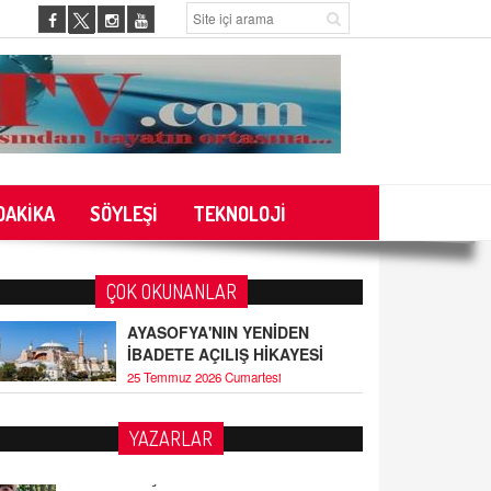
DAKİKA
SÖYLEŞİ
TEKNOLOJİ
ÇOK OKUNANLAR
AYASOFYA'NIN YENİDEN
İBADETE AÇILIŞ HİKAYESİ
25 Temmuz 2026 Cumartesi
YAZARLAR