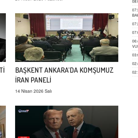
08:
07:
BA
07:
07:
06:
VU
03:
02:
Tİ
BAŞKENT ANKARA'DA KOMŞUMUZ
02:
İRAN PANELİ
14 Nisan 2026 Salı