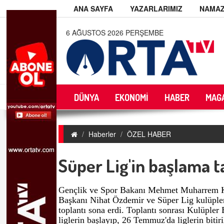
ANA SAYFA
YAZARLARIMIZ
NAMAZ
6 AĞUSTOS 2026 PERŞEMBE
DÜNYA
EKONOMİ
HABER
MAG
Haberler
ÖZEL HABER
Süper Lig'in başlama ta
Gençlik ve Spor Bakanı Mehmet Muharrem K
Başkanı Nihat Özdemir ve Süper Lig kulüpler
toplantı sona erdi. Toplantı sonrası Kulüple
liglerin başlayıp, 26 Temmuz'da liglerin biti