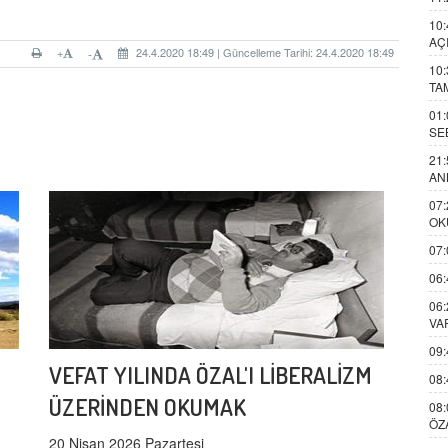
10:
AÇ
+
24.4.2020 18:49 | Güncelleme Tarihi: 24.4.2020 18:49
-
10:
TA
01:
SE
21:
AN
07:
OK
07:
06:
06:
VA
09:
VEFAT YILINDA ÖZAL'I LİBERALİZM
08:
ÜZERİNDEN OKUMAK
08:
ÖZ
20 Nisan 2026 Pazartesi