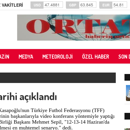
47.4881
63.845
54.81
 VAKİTLERİ
USD
GBP
EUR
AZİN
MEDYA
METEOROLOJİ
ÖZEL HABER
SON 
rihi açıklandı
asapoğlu'nun Türkiye Futbol Federasyonu (TFF)
inin başkanlarıyla video konferans yöntemiyle yaptığı
r Birliği Başkanı Mehmet Sepil, "12-13-14 Haziran'da
rilmesi en muhtemel senaryo." dedi.