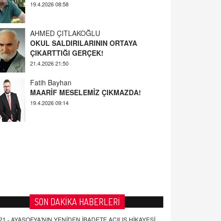
AHMED ÇITLAKOĞLU
OKUL SALDIRILARININ ORTAYA
ÇIKARTTIĞI GERÇEK!
21.4.2026 21:50
Fatih Bayhan
MAARİF MESELEMİZ ÇIKMAZDA!
19.4.2026 09:14
YUSUF YAVUZYILMAZ
EĞİTİM'DE ŞİDDET
19.4.2026 08:58
SON DAKİKA HABERLERİ
21 -
AYASOFYA'NIN YENİDEN İBADETE AÇILIŞ HİKAYESİ