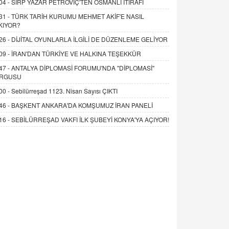
04 -
SIRP YAZAR PETROVİÇ'TEN OSMANLI İTİRAFI
31 -
TÜRK TARİH KURUMU MEHMET AKİF'E NASIL
KIYOR?
26 -
DİJİTAL OYUNLARLA İLGİLİ DE DÜZENLEME GELİYOR
09 -
İRAN'DAN TÜRKİYE VE HALKINA TEŞEKKÜR
47 -
ANTALYA DİPLOMASİ FORUMU'NDA "DİPLOMASİ"
RGUSU
00 -
Sebilürreşad 1123. Nisan Sayısı ÇIKTI
46 -
BAŞKENT ANKARA'DA KOMŞUMUZ İRAN PANELİ
16 -
SEBİLÜRREŞAD VAKFI İLK ŞUBEYİ KONYA'YA AÇIYOR!