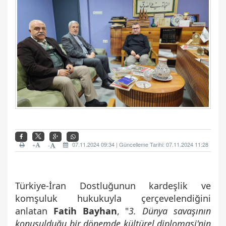
+
07.11.2024 09:34 | Güncelleme Tarihi: 07.11.2024 11:28
-
Türkiye-İran Dostluğunun kardeşlik ve
komşuluk hukukuyla çerçevelendiğini
anlatan
Fatih Bayhan
, "
3. Dünya savaşının
konuşulduğu bir dönemde kültürel diplomasi'nin