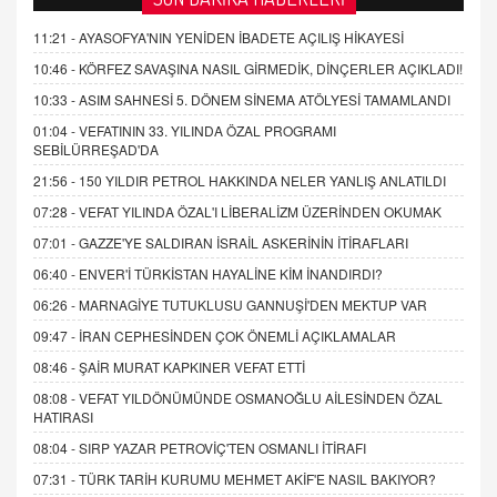
11:21 -
AYASOFYA'NIN YENİDEN İBADETE AÇILIŞ HİKAYESİ
10:46 -
KÖRFEZ SAVAŞINA NASIL GİRMEDİK, DİNÇERLER AÇIKLADI!
10:33 -
ASIM SAHNESİ 5. DÖNEM SİNEMA ATÖLYESİ TAMAMLANDI
01:04 -
VEFATININ 33. YILINDA ÖZAL PROGRAMI
SEBİLÜRREŞAD'DA
21:56 -
150 YILDIR PETROL HAKKINDA NELER YANLIŞ ANLATILDI
07:28 -
VEFAT YILINDA ÖZAL'I LİBERALİZM ÜZERİNDEN OKUMAK
07:01 -
GAZZE'YE SALDIRAN İSRAİL ASKERİNİN İTİRAFLARI
06:40 -
ENVER'İ TÜRKİSTAN HAYALİNE KİM İNANDIRDI?
06:26 -
MARNAGİYE TUTUKLUSU GANNUŞİ'DEN MEKTUP VAR
09:47 -
İRAN CEPHESİNDEN ÇOK ÖNEMLİ AÇIKLAMALAR
08:46 -
ŞAİR MURAT KAPKINER VEFAT ETTİ
08:08 -
VEFAT YILDÖNÜMÜNDE OSMANOĞLU AİLESİNDEN ÖZAL
HATIRASI
08:04 -
SIRP YAZAR PETROVİÇ'TEN OSMANLI İTİRAFI
07:31 -
TÜRK TARİH KURUMU MEHMET AKİF'E NASIL BAKIYOR?