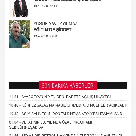
YUSUF YAVUZYILMAZ
EĞİTİM'DE ŞİDDET
19.4.2026 08:58
SON DAKİKA HABERLERİ
11:21 -
AYASOFYA'NIN YENİDEN İBADETE AÇILIŞ HİKAYESİ
10:46 -
KÖRFEZ SAVAŞINA NASIL GİRMEDİK, DİNÇERLER AÇIKLADI!
10:33 -
ASIM SAHNESİ 5. DÖNEM SİNEMA ATÖLYESİ TAMAMLANDI
01:04 -
VEFATININ 33. YILINDA ÖZAL PROGRAMI
SEBİLÜRREŞAD'DA
21:56 -
150 YILDIR PETROL HAKKINDA NELER YANLIŞ ANLATILDI