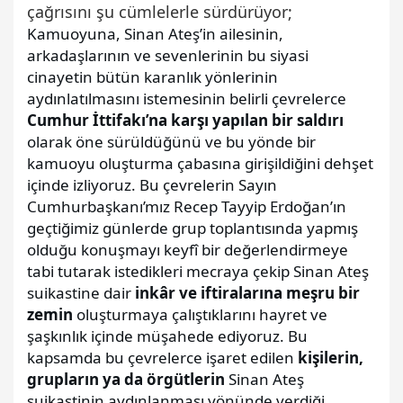
çağrısını şu cümlelerle sürdürüyor;
Kamuoyuna, Sinan Ateş’in ailesinin,
arkadaşlarının ve sevenlerinin bu siyasi
cinayetin bütün karanlık yönlerinin
aydınlatılmasını istemesinin belirli çevrelerce
Cumhur İttifakı’na karşı yapılan bir saldırı
olarak öne sürüldüğünü ve bu yönde bir
kamuoyu oluşturma çabasına girişildiğini dehşet
içinde izliyoruz. Bu çevrelerin Sayın
Cumhurbaşkanı’mız Recep Tayyip Erdoğan’ın
geçtiğimiz günlerde grup toplantısında yapmış
olduğu konuşmayı keyfî bir değerlendirmeye
tabi tutarak istedikleri mecraya çekip Sinan Ateş
suikastine dair
inkâr ve iftiralarına meşru bir
zemin
oluşturmaya çalıştıklarını hayret ve
şaşkınlık içinde müşahede ediyoruz. Bu
kapsamda bu çevrelerce işaret edilen
kişilerin,
grupların ya da örgütlerin
Sinan Ateş
suikastinin aydınlanması yönünde verdiği