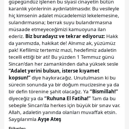
güpegündüz işlenen bu siyasi cinayetin bütün
karanlık yönlerinin aydınlatılmasıdır. Bu vesileyle
hiç kimsenin adalet mücadelemizi lekelemesine,
sulandırmasına; berrak suyu bulandırmasına
müsaade etmeyeceğimizi kamuoyuna ilan
ederiz.
Biz buradayız ve tekrar ediyoruz:
Hakk
da yanımızda, hakikat de! Alnımız ak, yüzümüz
pak! Kefilimiz tertemiz mazi, hedefimiz adaletin
tecelli ettiği bir ati! Bu yüzden 1 Temmuz günü
Sincan’dan her zamankinden daha yüksek sesle
“Adalet yerini bulsun, isterse kıyamet
kopsun!”
diye haykıracağız. Unutulmasın ki bu
sürecin sonunda ya bir doğum mucizesine ya da
bir defin törenine şahit olacağız. Ya
“Bismillah!”
diyeceğiz ya da
“Ruhuna El Fatiha!”
Tam da bu
sebeple Sincan’da herkes için büyük bir sınav var.
Allah, adaletin yanında olanları muvaffak etsin.
Saygılarımla
Ayşe Ateş
Etiketler: