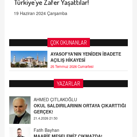
Türkiye'ye Zafer Yaşattılar!
19 Haziran 2024 Çarşamba
ÇOK OKUNANLAR
AYASOFYA'NIN YENİDEN İBADETE
AÇILIŞ HİKAYESİ
25 Temmuz 2026 Cumartesi
AHMED ÇITLAKOĞLU
YAZARLAR
OKUL SALDIRILARININ ORTAYA ÇIKARTTIĞI
GERÇEK!
21.4.2026 21:50
Fatih Bayhan
MAARİF MESELEMİZ ÇIKMAZDA!
19.4.2026 09:14