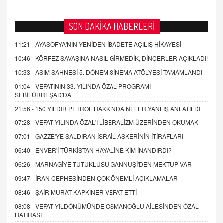
SON DAKİKA HABERLERİ
11:21 -
AYASOFYA'NIN YENİDEN İBADETE AÇILIŞ HİKAYESİ
10:46 -
KÖRFEZ SAVAŞINA NASIL GİRMEDİK, DİNÇERLER AÇIKLADI!
10:33 -
ASIM SAHNESİ 5. DÖNEM SİNEMA ATÖLYESİ TAMAMLANDI
01:04 -
VEFATININ 33. YILINDA ÖZAL PROGRAMI
SEBİLÜRREŞAD'DA
21:56 -
150 YILDIR PETROL HAKKINDA NELER YANLIŞ ANLATILDI
07:28 -
VEFAT YILINDA ÖZAL'I LİBERALİZM ÜZERİNDEN OKUMAK
07:01 -
GAZZE'YE SALDIRAN İSRAİL ASKERİNİN İTİRAFLARI
06:40 -
ENVER'İ TÜRKİSTAN HAYALİNE KİM İNANDIRDI?
06:26 -
MARNAGİYE TUTUKLUSU GANNUŞİ'DEN MEKTUP VAR
09:47 -
İRAN CEPHESİNDEN ÇOK ÖNEMLİ AÇIKLAMALAR
08:46 -
ŞAİR MURAT KAPKINER VEFAT ETTİ
08:08 -
VEFAT YILDÖNÜMÜNDE OSMANOĞLU AİLESİNDEN ÖZAL
HATIRASI