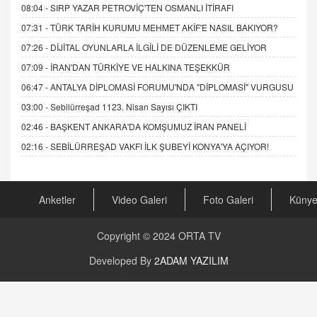
08:04 -
SIRP YAZAR PETROVİÇ'TEN OSMANLI İTİRAFI
07:31 -
TÜRK TARİH KURUMU MEHMET AKİF'E NASIL BAKIYOR?
07:26 -
DİJİTAL OYUNLARLA İLGİLİ DE DÜZENLEME GELİYOR
07:09 -
İRAN'DAN TÜRKİYE VE HALKINA TEŞEKKÜR
06:47 -
ANTALYA DİPLOMASİ FORUMU'NDA "DİPLOMASİ" VURGUSU
03:00 -
Sebilürreşad 1123. Nisan Sayısı ÇIKTI
02:46 -
BAŞKENT ANKARA'DA KOMŞUMUZ İRAN PANELİ
02:16 -
SEBİLÜRREŞAD VAKFI İLK ŞUBEYİ KONYA'YA AÇIYOR!
Anketler
Video Galeri
Foto Galeri
Küny
Copyright © 2024
ORTA TV
Developed By
2ADAM YAZILIM