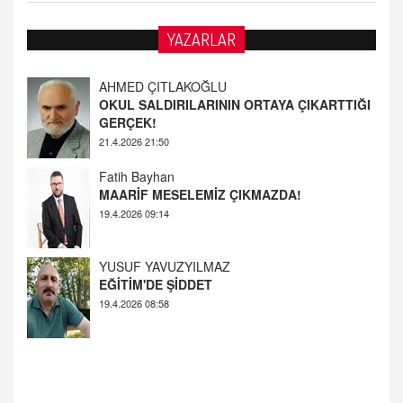
YAZARLAR
AHMED ÇITLAKOĞLU
OKUL SALDIRILARININ ORTAYA ÇIKARTTIĞI
GERÇEK!
21.4.2026 21:50
Fatih Bayhan
MAARİF MESELEMİZ ÇIKMAZDA!
19.4.2026 09:14
YUSUF YAVUZYILMAZ
EĞİTİM'DE ŞİDDET
19.4.2026 08:58