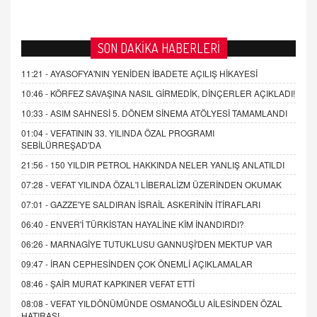
SON DAKİKA HABERLERİ
11:21 -
AYASOFYA'NIN YENİDEN İBADETE AÇILIŞ HİKAYESİ
10:46 -
KÖRFEZ SAVAŞINA NASIL GİRMEDİK, DİNÇERLER AÇIKLADI!
10:33 -
ASIM SAHNESİ 5. DÖNEM SİNEMA ATÖLYESİ TAMAMLANDI
01:04 -
VEFATININ 33. YILINDA ÖZAL PROGRAMI
SEBİLÜRREŞAD'DA
21:56 -
150 YILDIR PETROL HAKKINDA NELER YANLIŞ ANLATILDI
07:28 -
VEFAT YILINDA ÖZAL'I LİBERALİZM ÜZERİNDEN OKUMAK
07:01 -
GAZZE'YE SALDIRAN İSRAİL ASKERİNİN İTİRAFLARI
06:40 -
ENVER'İ TÜRKİSTAN HAYALİNE KİM İNANDIRDI?
06:26 -
MARNAGİYE TUTUKLUSU GANNUŞİ'DEN MEKTUP VAR
09:47 -
İRAN CEPHESİNDEN ÇOK ÖNEMLİ AÇIKLAMALAR
08:46 -
ŞAİR MURAT KAPKINER VEFAT ETTİ
08:08 -
VEFAT YILDÖNÜMÜNDE OSMANOĞLU AİLESİNDEN ÖZAL
HATIRASI