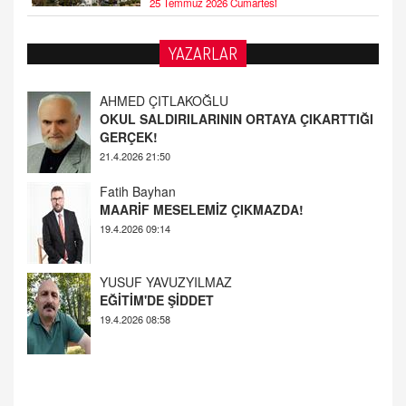
25 Temmuz 2026 Cumartesi
YAZARLAR
AHMED ÇITLAKOĞLU
OKUL SALDIRILARININ ORTAYA ÇIKARTTIĞI
GERÇEK!
21.4.2026 21:50
Fatih Bayhan
MAARİF MESELEMİZ ÇIKMAZDA!
19.4.2026 09:14
YUSUF YAVUZYILMAZ
EĞİTİM'DE ŞİDDET
19.4.2026 08:58