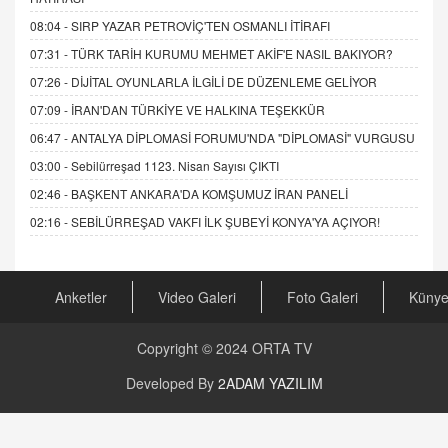
08:04 -
SIRP YAZAR PETROVİÇ'TEN OSMANLI İTİRAFI
07:31 -
TÜRK TARİH KURUMU MEHMET AKİF'E NASIL BAKIYOR?
07:26 -
DİJİTAL OYUNLARLA İLGİLİ DE DÜZENLEME GELİYOR
07:09 -
İRAN'DAN TÜRKİYE VE HALKINA TEŞEKKÜR
06:47 -
ANTALYA DİPLOMASİ FORUMU'NDA "DİPLOMASİ" VURGUSU
03:00 -
Sebilürreşad 1123. Nisan Sayısı ÇIKTI
02:46 -
BAŞKENT ANKARA'DA KOMŞUMUZ İRAN PANELİ
02:16 -
SEBİLÜRREŞAD VAKFI İLK ŞUBEYİ KONYA'YA AÇIYOR!
Anketler
Video Galeri
Foto Galeri
Küny
Copyright © 2024
ORTA TV
Developed By
2ADAM YAZILIM