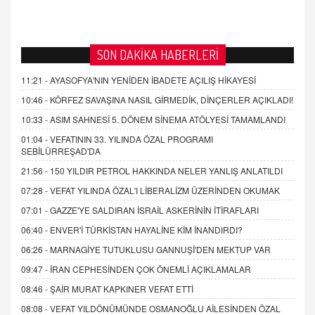
SON DAKİKA HABERLERİ
11:21 -
AYASOFYA'NIN YENİDEN İBADETE AÇILIŞ HİKAYESİ
10:46 -
KÖRFEZ SAVAŞINA NASIL GİRMEDİK, DİNÇERLER AÇIKLADI!
10:33 -
ASIM SAHNESİ 5. DÖNEM SİNEMA ATÖLYESİ TAMAMLANDI
01:04 -
VEFATININ 33. YILINDA ÖZAL PROGRAMI
SEBİLÜRREŞAD'DA
21:56 -
150 YILDIR PETROL HAKKINDA NELER YANLIŞ ANLATILDI
07:28 -
VEFAT YILINDA ÖZAL'I LİBERALİZM ÜZERİNDEN OKUMAK
07:01 -
GAZZE'YE SALDIRAN İSRAİL ASKERİNİN İTİRAFLARI
06:40 -
ENVER'İ TÜRKİSTAN HAYALİNE KİM İNANDIRDI?
06:26 -
MARNAGİYE TUTUKLUSU GANNUŞİ'DEN MEKTUP VAR
09:47 -
İRAN CEPHESİNDEN ÇOK ÖNEMLİ AÇIKLAMALAR
08:46 -
ŞAİR MURAT KAPKINER VEFAT ETTİ
08:08 -
VEFAT YILDÖNÜMÜNDE OSMANOĞLU AİLESİNDEN ÖZAL