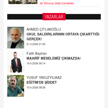
25 Temmuz 2026 Cumartesi
YAZARLAR
AHMED ÇITLAKOĞLU
OKUL SALDIRILARININ ORTAYA ÇIKARTTIĞI
GERÇEK!
21.4.2026 21:50
Fatih Bayhan
MAARİF MESELEMİZ ÇIKMAZDA!
19.4.2026 09:14
YUSUF YAVUZYILMAZ
EĞİTİM'DE ŞİDDET
19.4.2026 08:58