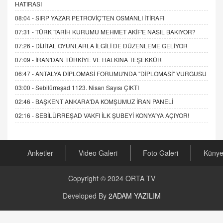
HATIRASI
08:04 -
SIRP YAZAR PETROVİÇ'TEN OSMANLI İTİRAFI
07:31 -
TÜRK TARİH KURUMU MEHMET AKİF'E NASIL BAKIYOR?
07:26 -
DİJİTAL OYUNLARLA İLGİLİ DE DÜZENLEME GELİYOR
07:09 -
İRAN'DAN TÜRKİYE VE HALKINA TEŞEKKÜR
06:47 -
ANTALYA DİPLOMASİ FORUMU'NDA "DİPLOMASİ" VURGUSU
03:00 -
Sebilürreşad 1123. Nisan Sayısı ÇIKTI
02:46 -
BAŞKENT ANKARA'DA KOMŞUMUZ İRAN PANELİ
02:16 -
SEBİLÜRREŞAD VAKFI İLK ŞUBEYİ KONYA'YA AÇIYOR!
Anketler
Video Galeri
Foto Galeri
Küny
Copyright © 2024
ORTA TV
Developed By
2ADAM YAZILIM