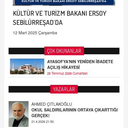
KÜLTÜR VE TURİZM BAKANI ERSOY
SEBİLÜRREŞAD'DA
12 Mart 2025 Çarşamba
ÇOK OKUNANLAR
AYASOFYA'NIN YENİDEN İBADETE
AÇILIŞ HİKAYESİ
25 Temmuz 2026 Cumartesi
AHMED ÇITLAKOĞLU
YAZARLAR
OKUL SALDIRILARININ ORTAYA ÇIKARTTIĞI
GERÇEK!
21.4.2026 21:50
Fatih Bayhan
MAARİF MESELEMİZ ÇIKMAZDA!
19.4.2026 09:14