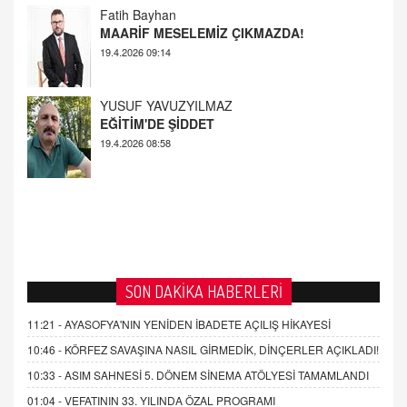
YUSUF YAVUZYILMAZ
EĞİTİM'DE ŞİDDET
19.4.2026 08:58
SON DAKİKA HABERLERİ
11:21 -
AYASOFYA'NIN YENİDEN İBADETE AÇILIŞ HİKAYESİ
10:46 -
KÖRFEZ SAVAŞINA NASIL GİRMEDİK, DİNÇERLER AÇIKLADI!
10:33 -
ASIM SAHNESİ 5. DÖNEM SİNEMA ATÖLYESİ TAMAMLANDI
01:04 -
VEFATININ 33. YILINDA ÖZAL PROGRAMI