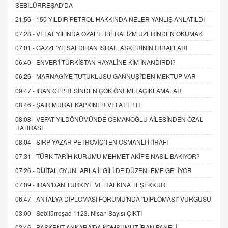
SEBİLÜRREŞAD'DA
21:56 -
150 YILDIR PETROL HAKKINDA NELER YANLIŞ ANLATILDI
07:28 -
VEFAT YILINDA ÖZAL'I LİBERALİZM ÜZERİNDEN OKUMAK
07:01 -
GAZZE'YE SALDIRAN İSRAİL ASKERİNİN İTİRAFLARI
06:40 -
ENVER'İ TÜRKİSTAN HAYALİNE KİM İNANDIRDI?
06:26 -
MARNAGİYE TUTUKLUSU GANNUŞİ'DEN MEKTUP VAR
09:47 -
İRAN CEPHESİNDEN ÇOK ÖNEMLİ AÇIKLAMALAR
08:46 -
ŞAİR MURAT KAPKINER VEFAT ETTİ
08:08 -
VEFAT YILDÖNÜMÜNDE OSMANOĞLU AİLESİNDEN ÖZAL
HATIRASI
08:04 -
SIRP YAZAR PETROVİÇ'TEN OSMANLI İTİRAFI
07:31 -
TÜRK TARİH KURUMU MEHMET AKİF'E NASIL BAKIYOR?
07:26 -
DİJİTAL OYUNLARLA İLGİLİ DE DÜZENLEME GELİYOR
07:09 -
İRAN'DAN TÜRKİYE VE HALKINA TEŞEKKÜR
06:47 -
ANTALYA DİPLOMASİ FORUMU'NDA "DİPLOMASİ" VURGUSU
03:00 -
Sebilürreşad 1123. Nisan Sayısı ÇIKTI
02:46 -
BAŞKENT ANKARA'DA KOMŞUMUZ İRAN PANELİ