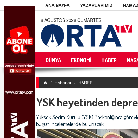
ANA SAYFA
YAZARLARIMIZ
NAMAZ
8 AĞUSTOS 2026 CUMARTESI
DÜNYA
EKONOMİ
HABER
MAG
Haberler
HABER
YSK heyetinden depre
Yüksek Seçim Kurulu (YSK) Başkanlığınca görevle
bugün incelemelerde bulunacak.