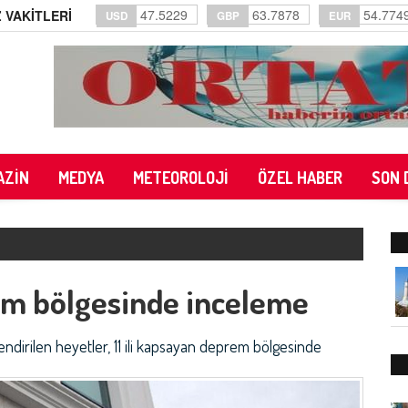
47.5229
63.7878
54.774
 VAKİTLERİ
USD
GBP
EUR
AZİN
MEDYA
METEOROLOJİ
ÖZEL HABER
SON 
m bölgesinde inceleme
ndirilen heyetler, 11 ili kapsayan deprem bölgesinde