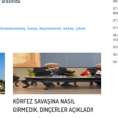
r arasında.
08:
07:
BA
07:
07:
kahramanmaraş, hatay, depremzede, enkaz, yıkım
06:
VU
03:
02:
02:
KÖRFEZ SAVAŞINA NASIL
GİRMEDİK, DİNÇERLER AÇIKLADI!