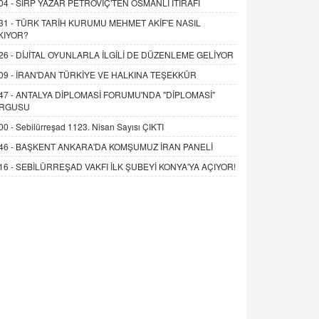
04 -
SIRP YAZAR PETROVİÇ'TEN OSMANLI İTİRAFI
31 -
TÜRK TARİH KURUMU MEHMET AKİF'E NASIL
KIYOR?
26 -
DİJİTAL OYUNLARLA İLGİLİ DE DÜZENLEME GELİYOR
09 -
İRAN'DAN TÜRKİYE VE HALKINA TEŞEKKÜR
47 -
ANTALYA DİPLOMASİ FORUMU'NDA "DİPLOMASİ"
RGUSU
00 -
Sebilürreşad 1123. Nisan Sayısı ÇIKTI
46 -
BAŞKENT ANKARA'DA KOMŞUMUZ İRAN PANELİ
16 -
SEBİLÜRREŞAD VAKFI İLK ŞUBEYİ KONYA'YA AÇIYOR!