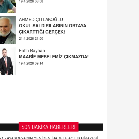
AHMED ÇITLAKOĞLU
OKUL SALDIRILARININ ORTAYA
ÇIKARTTIĞI GERÇEK!
21.4.2026 21:50
Fatih Bayhan
MAARİF MESELEMİZ ÇIKMAZDA!
19.4.2026 09:14
YUSUF YAVUZYILMAZ
EĞİTİM'DE ŞİDDET
19.4.2026 08:58
SON DAKİKA HABERLERİ
21 -
AYASOFYA'NIN YENİDEN İBADETE AÇILIŞ HİKAYESİ