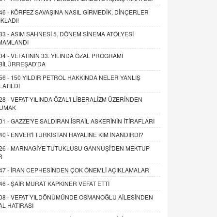
46 -
KÖRFEZ SAVAŞINA NASIL GİRMEDİK, DİNÇERLER
IKLADI!
33 -
ASIM SAHNESİ 5. DÖNEM SİNEMA ATÖLYESİ
MAMLANDI
04 -
VEFATININ 33. YILINDA ÖZAL PROGRAMI
BİLÜRREŞAD'DA
56 -
150 YILDIR PETROL HAKKINDA NELER YANLIŞ
LATILDI
28 -
VEFAT YILINDA ÖZAL'I LİBERALİZM ÜZERİNDEN
UMAK
01 -
GAZZE'YE SALDIRAN İSRAİL ASKERİNİN İTİRAFLARI
40 -
ENVER'İ TÜRKİSTAN HAYALİNE KİM İNANDIRDI?
26 -
MARNAGİYE TUTUKLUSU GANNUŞİ'DEN MEKTUP
R
47 -
İRAN CEPHESİNDEN ÇOK ÖNEMLİ AÇIKLAMALAR
46 -
ŞAİR MURAT KAPKINER VEFAT ETTİ
08 -
VEFAT YILDÖNÜMÜNDE OSMANOĞLU AİLESİNDEN
AL HATIRASI