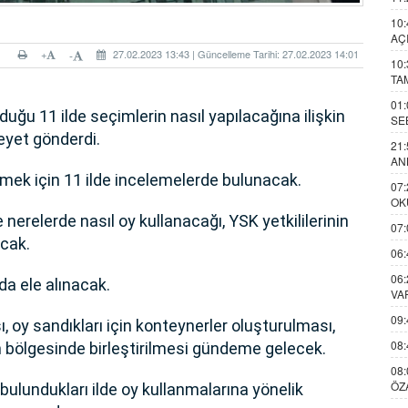
10:
AÇ
+
27.02.2023 13:43 | Güncelleme Tarihi: 27.02.2023 14:01
-
10:
TA
01:
duğu 11 ilde seçimlerin nasıl yapılacağına ilişkin
SE
yet gönderdi.
21:
AN
rmek için 11 ilde incelemelerde bulunacak.
07:
OK
relerde nasıl oy kullanacağı, YSK yetkililerinin
07:
acak.
06:
06:
a ele alınacak.
VA
09:
, oy sandıkları için konteynerler oluşturulması,
08:
im bölgesinde birleştirilmesi gündeme gelecek.
08:
ÖZ
 bulundukları ilde oy kullanmalarına yönelik