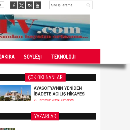
9
DAKİKA
SÖYLEŞİ
TEKNOLOJİ
ÇOK OKUNANLAR
AYASOFYA'NIN YENİDEN
İBADETE AÇILIŞ HİKAYESİ
25 Temmuz 2026 Cumartesi
YAZARLAR