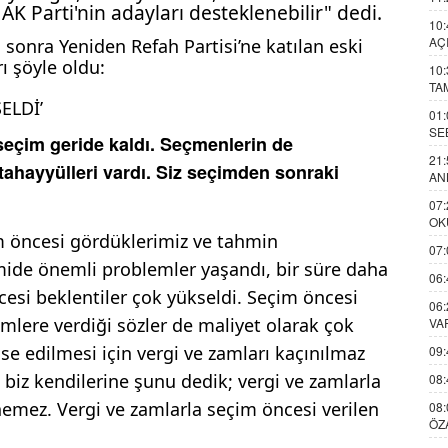
 AK Parti'nin adayları desteklenebilir" dedi.
10:
AÇ
n sonra Yeniden Refah Partisi’ne katılan eski
rı şöyle oldu:
10:
TA
ELDİ’
01:
SE
seçim geride kaldı. Seçmenlerin de
21:
tahayyülleri vardı. Siz seçimden sonraki
AN
07:
OK
m öncesi gördüklerimiz ve tahmin
07:
omide önemli problemler yaşandı, bir süre daha
06:
cesi beklentiler çok yükseldi. Seçim öncesi
06:
imlere verdiği sözler de maliyet olarak çok
VA
se edilmesi için vergi ve zamları kaçınılmaz
09:
 biz kendilerine şunu dedik; vergi ve zamlarla
08:
mez. Vergi ve zamlarla seçim öncesi verilen
08:
ÖZ