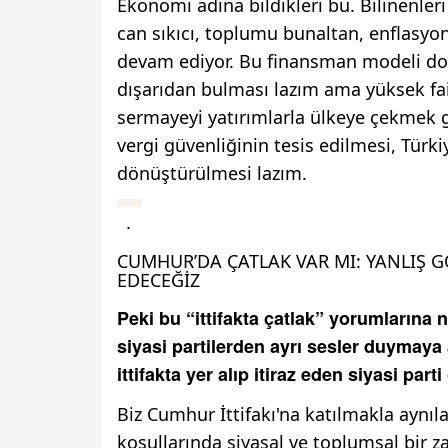
Ekonomi adına bildikleri bu. Bilinenle
can sıkıcı, toplumu bunaltan, enflasyonu
devam ediyor. Bu finansman modeli doğ
dışarıdan bulması lazım ama yüksek fai
sermayeyi yatırımlarla ülkeye çekmek g
vergi güvenliğinin tesis edilmesi, Türki
dönüştürülmesi lazım.
.
CUMHUR’DA ÇATLAK VAR MI: YANLIŞ 
EDECEĞİZ
Peki bu “ittifakta çatlak” yorumlarına 
siyasi partilerden ayrı sesler duymay
ittifakta yer alıp itiraz eden siyasi par
Biz Cumhur İttifakı'na katılmakla aynı
koşullarında siyasal ve toplumsal bir za