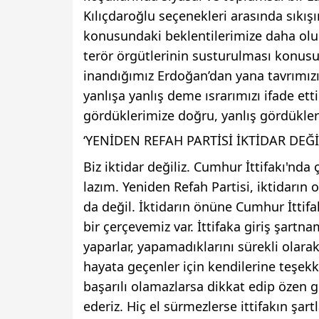
Kılıçdaroğlu seçenekleri arasında sıkış
konusundaki beklentilerimize daha olu
terör örgütlerinin susturulması konus
inandığımız Erdoğan’dan yana tavrımız
yanlışa yanlış deme ısrarımızı ifade et
gördüklerimize doğru, yanlış gördükle
‘YENİDEN REFAH PARTİSİ İKTİDAR DEĞİ
Biz iktidar değiliz. Cumhur İttifakı'nd
lazım. Yeniden Refah Partisi, iktidarın 
da değil. İktidarın önüne Cumhur İtti
bir çerçevemiz var. İttifaka giriş şart
yaparlar, yapamadıklarını sürekli olar
hayata geçenler için kendilerine teşekk
başarılı olamazlarsa dikkat edip özen g
ederiz. Hiç el sürmezlerse ittifakın şart