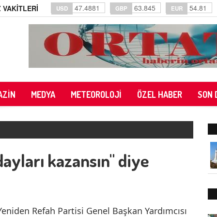
47.4881
63.845
54.81
 VAKİTLERİ
USD
GBP
EUR
AZİN
MEDYA
METEOROLOJİ
ÖZEL HABER
SON 
adayları kazansın" diye
Yeniden Refah Partisi Genel Başkan Yardımcısı