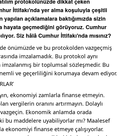
atılım protokolünüzde dikkat çeken
hur İttifakı'nda yer alma koşuluyla çeşitli
ün yapılan açıklamalara baktığımızda sizin
la hayata geçmediğini görüyoruz. Cumhur
ılıyor. Siz hâlâ Cumhur İttifakı'nda mısınız?
madde önümüzde ve bu protokolden vazgeçmiş
arasında imzalamadık. Bu protokol aynı
a imzalanmış bir toplumsal sözleşmedir. Bu
nemli ve geçerliliğini korumaya devam ediyor.
RLAR’
yın, ekonomiyi zamlarla finanse etmeyin.
an vergilerin oranını artırmayın. Dolaylı
n vazgeçin. Ekonomik anlamda orada
eki bu maddelere uyabiliyorlar mı? Maalesef
yla ekonomiyi finanse etmeye çalışıyorlar.