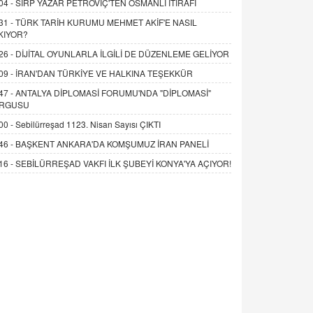
04 -
SIRP YAZAR PETROVİÇ'TEN OSMANLI İTİRAFI
31 -
TÜRK TARİH KURUMU MEHMET AKİF'E NASIL
KIYOR?
26 -
DİJİTAL OYUNLARLA İLGİLİ DE DÜZENLEME GELİYOR
09 -
İRAN'DAN TÜRKİYE VE HALKINA TEŞEKKÜR
47 -
ANTALYA DİPLOMASİ FORUMU'NDA "DİPLOMASİ"
RGUSU
00 -
Sebilürreşad 1123. Nisan Sayısı ÇIKTI
46 -
BAŞKENT ANKARA'DA KOMŞUMUZ İRAN PANELİ
16 -
SEBİLÜRREŞAD VAKFI İLK ŞUBEYİ KONYA'YA AÇIYOR!