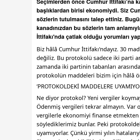
Seçimlerden önce Cumhur İttifakı’na k
başlıklardan birisi ekonomiydi. Siz Cum
sözlerin tutulmasını talep ettiniz. Bug
kanadınızdan bu sözlerin tam anlamıy
İttifakı'nda çatlak olduğu yorumları yap
Biz hâlâ Cumhur İttifakı'ndayız. 30 
değiliz. Bu protokolü sadece iki parti 
zamanda iki partinin tabanları arasınd
protokolün maddeleri bizim için hâlâ ö
‘PROTOKOLDEKİ MADDELERE UYAMIYO
Ne diyor protokol? Yeni vergiler koyma
Ödenmiş vergileri tekrar almayın. Var ol
vergilerle ekonomiyi finanse etmekte
söylediklerimiz bunlar. Peki protokold
uyamıyorlar. Çünkü yirmi yılın hataları