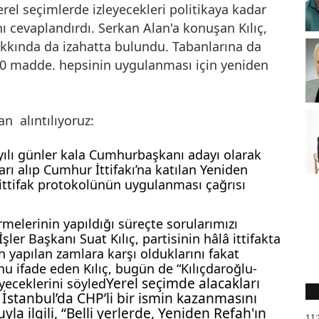
erel seçimlerde izleyecekleri politikaya kadar
ı cevaplandırdı. Serkan Alan'a konuşan Kılıç,
hakkında da izahatta bulundu. Tabanlarına da
ü 30 madde. hepsinin uygulanması için yeniden
n alıntılıyoruz:
yılı günler kala Cumhurbaşkanı adayı olarak
rı alıp Cumhur İttifakı’na katılan Yeniden
ittifak protokolünün uygulanması çağrısı
rmelerinin yapıldığı süreçte sorularımızı
şler Başkanı Suat Kılıç, partisinin hâlâ ittifakta
n yapılan zamlara karşı olduklarını fakat
u ifade eden Kılıç, bugün de “Kılıçdaroğlu-
Yerel seçimde alacakları
yeceklerini söyled
ıç İstanbul’da CHP’li bir ismin kazanmasını
uyla ilgili, “Belli yerlerde, Yeniden Refah'ın
11: