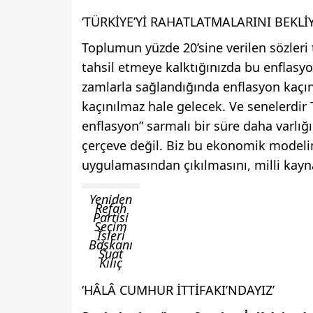
‘TÜRKİYE’Yİ RAHATLATMALARINI BEKLİ
Toplumun yüzde 20’sine verilen sözler
tahsil etmeye kalktığınızda bu enflas
zamlarla sağlandığında enflasyon kaçın
kaçınılmaz hale gelecek. Ve senelerdir
enflasyon” sarmalı bir süre daha varlı
çerçeve değil. Biz bu ekonomik modeli
uygulamasından çıkılmasını, milli kayn
Yeniden
Refah
Partisi
Seçim
İşleri
Başkanı
Suat
Kılıç
‘HÂLÂ CUMHUR İTTİFAKI’NDAYIZ’