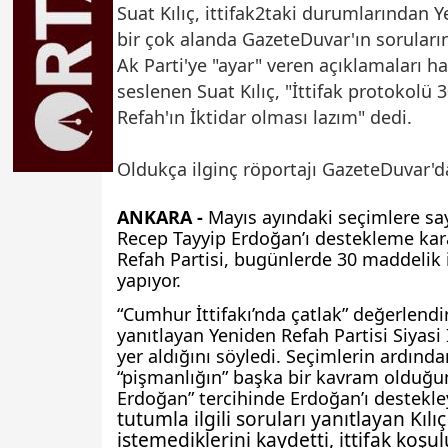
Suat Kılıç, ittifak2taki durumlarından Y
bir çok alanda GazeteDuvar'ın soruların
Ak Parti'ye "ayar" veren açıklamaları 
seslenen Suat Kılıç, "İttifak protokol
Refah'ın İktidar olması lazım" dedi.
Oldukça ilginç röportajı GazeteDuvar'da
ANKARA -
Mayıs ayındaki seçimlere sa
Recep Tayyip Erdoğan’ı destekleme kara
Refah Partisi, bugünlerde 30 maddelik 
yapıyor.
“Cumhur İttifakı’nda çatlak” değerlendi
yanıtlayan Yeniden Refah Partisi Siyasi İ
yer aldığını söyledi. Seçimlerin ardında
“pişmanlığın” başka bir kavram olduğun
Erdoğan” tercihinde Erdoğan’ı destekle
tutumla ilgili soruları yanıtlayan Kıl
istemediklerini kaydetti, ittifak koşul