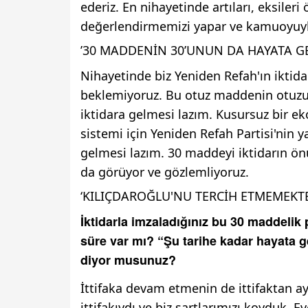
ederiz. En nihayetinde artıları, eksiler
değerlendirmemizi yapar ve kamuoyuyla
’30 MADDENİN 30’UNUN DA HAYATA GE
Nihayetinde biz Yeniden Refah'ın iktida
beklemiyoruz. Bu otuz maddenin otuzu
iktidara gelmesi lazım. Kusursuz bir e
sistemi için Yeniden Refah Partisi'nin y
gelmesi lazım. 30 maddeyi iktidarın ö
da görüyor ve gözlemliyoruz.
‘KILIÇDAROĞLU'NU TERCİH ETMEMEKT
İktidarla imzaladığınız bu 30 maddelik
süre var mı? “Şu tarihe kadar hayata 
diyor musunuz?
İttifaka devam etmenin de ittifaktan ayr
ittifakıydı ve biz şartlarımızı koyduk. 