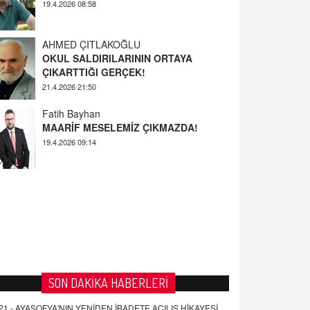
AHMED ÇITLAKOĞLU
OKUL SALDIRILARININ ORTAYA
ÇIKARTTIĞI GERÇEK!
21.4.2026 21:50
Fatih Bayhan
MAARİF MESELEMİZ ÇIKMAZDA!
19.4.2026 09:14
YUSUF YAVUZYILMAZ
EĞİTİM'DE ŞİDDET
19.4.2026 08:58
SON DAKİKA HABERLERİ
21 -
AYASOFYA'NIN YENİDEN İBADETE AÇILIŞ HİKAYESİ