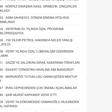
46 -
KÖRFEZ SAVAŞINA NASIL GİRMEDİK, DİNÇERLER
IKLADI!
33 -
ASIM SAHNESİ 5. DÖNEM SİNEMA ATÖLYESİ
MAMLANDI
04 -
VEFATININ 33. YILINDA ÖZAL PROGRAMI
BİLÜRREŞAD'DA
56 -
150 YILDIR PETROL HAKKINDA NELER YANLIŞ
LATILDI
28 -
VEFAT YILINDA ÖZAL'I LİBERALİZM ÜZERİNDEN
UMAK
01 -
GAZZE'YE SALDIRAN İSRAİL ASKERİNİN İTİRAFLARI
40 -
ENVER'İ TÜRKİSTAN HAYALİNE KİM İNANDIRDI?
26 -
MARNAGİYE TUTUKLUSU GANNUŞİ'DEN MEKTUP
R
47 -
İRAN CEPHESİNDEN ÇOK ÖNEMLİ AÇIKLAMALAR
46 -
ŞAİR MURAT KAPKINER VEFAT ETTİ
08 -
VEFAT YILDÖNÜMÜNDE OSMANOĞLU AİLESİNDEN
AL HATIRASI