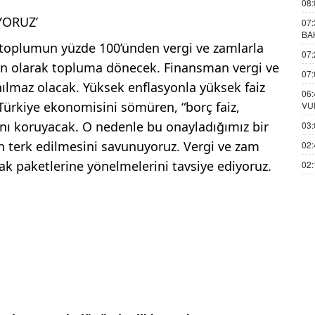
08:
YORUZ’
07:
BA
i toplumun yüzde 100’ünden vergi ve zamlarla
07:
yon olarak topluma dönecek. Finansman vergi ve
07:
ılmaz olacak. Yüksek enflasyonla yüksek faiz
06:
 Türkiye ekonomisini sömüren, “borç faiz,
VU
ğını koruyacak. O nedenle bu onayladığımız bir
03:
n terk edilmesini savunuyoruz. Vergi ve zam
02:
ak paketlerine yönelmelerini tavsiye ediyoruz.
02: