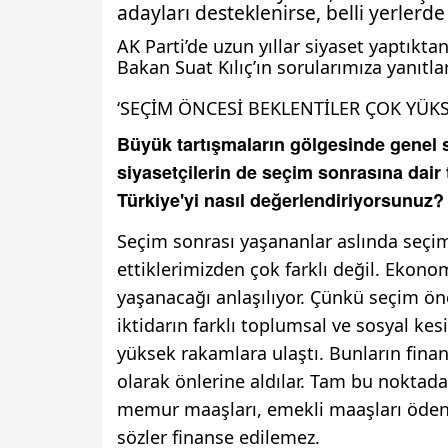
adayları desteklenirse, belli yerlerde
AK Parti’de uzun yıllar siyaset yaptıkta
Bakan Suat Kılıç’ın sorularımıza yanıtla
‘SEÇİM ÖNCESİ BEKLENTİLER ÇOK YÜKS
Büyük tartışmaların gölgesinde genel 
siyasetçilerin de seçim sonrasına dair 
Türkiye'yi nasıl değerlendiriyorsunuz?
Seçim sonrası yaşananlar aslında seçi
ettiklerimizden çok farklı değil. Ekon
yaşanacağı anlaşılıyor. Çünkü seçim ön
iktidarın farklı toplumsal ve sosyal kes
yüksek rakamlara ulaştı. Bunların finan
olarak önlerine aldılar. Tam bu noktada
memur maaşları, emekli maaşları ödene
sözler finanse edilemez.