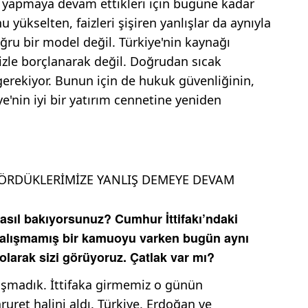
ri yapmaya devam ettikleri için bugüne kadar
 yükselten, faizleri şişiren yanlışlar da aynıyla
ru bir model değil. Türkiye'nin kaynağı
zle borçlanarak değil. Doğrudan sıcak
erekiyor. Bunun için de hukuk güvenliğinin,
ye'nin iyi bir yatırım cennetine yeniden
GÖRDÜKLERİMİZE YANLIŞ DEMEYE DEVAM
nasıl bakıyorsunuz? Cumhur İttifakı’ndaki
a alışmamış bir kamuoyu varken bugün aynı
ti olarak sizi görüyoruz. Çatlak var mı?
laşmadık. İttifaka girmemiz o günün
ruret halini aldı. Türkiye, Erdoğan ve