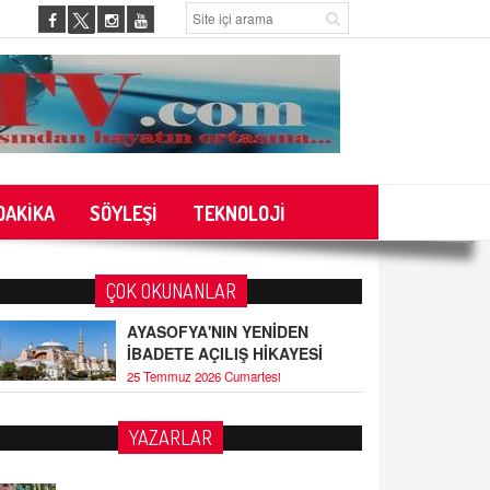
DAKİKA
SÖYLEŞİ
TEKNOLOJİ
ÇOK OKUNANLAR
AYASOFYA'NIN YENİDEN
İBADETE AÇILIŞ HİKAYESİ
25 Temmuz 2026 Cumartesi
YAZARLAR