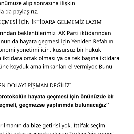
i önümüze alıp sonrasına ilişkin
 da paylaşırız.
ÇMESİ İÇİN İKTİDARA GELMEMİZ LAZIM’
rından beklentilerimizi AK Parti iktidarından
nun da hayata geçmesi için Yeniden Refah'ın
konomi yönetimi için, kusursuz bir hukuk
a iktidara ortak olması ya da tek başına iktidara
nüne koyduk ama imkanları el vermiyor. Bunu
EN DOLAYI PİŞMAN DEĞİLİZ’
 protokolün hayata geçmesi için önünüzde bir
geçmeli, geçmezse yaptırımda bulunacağız”
ılmanın da bize getirisi yok. İttifak seçim
Evet iki aday arasında sıkışan Türkiye'nin önünü