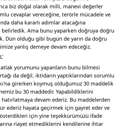
ınca biz doğal olarak milli, manevi değerler
mlu cevaplar vereceğine, terörle mücadele ve
unda daha kararlı adımlar atacağına
ı belirledik. Ama bunu yaparken doğruya doğru
tik. Dün olduğu gibi bugün de yarın da doğru
rimize yanlış demeye devam edeceğiz.
L’
a çatlak yorumunu yapanların bunu bilmesi
ortağı da değil, iktidarın yaptıklarından sorumlu
fakı'na girerken koymuş olduğumuz 30 maddelik
namemiz bu 30 maddedir. Yapabildiklerini
ak hatırlatmaya devam ederiz. Bu maddelerden
ür ederiz hayata geçirmek için gayret eder ve
österdikleri için yine teşekkürümüzü ifade
larına riayet etmediklerini kendilerine ihtar