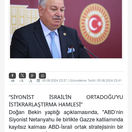
+
05.08.2024 23:37 | Güncelleme Tarihi: 05.08.2024 23:41
-
“SİYONİST İSRAİL’İN ORTADOĞU’YU
İSTİKRARLAŞTIRMA HAMLESİ”
Doğan Bekin yaptığı açıklamasında, "ABD’nin
Siyonist Netanyahu ile birlikte Gazze katliamında
kayıtsız kalması ABD-İsrail ortak stratejisinin bir