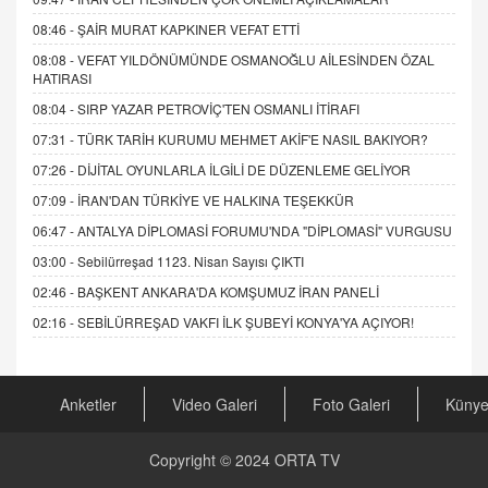
08:46 -
ŞAİR MURAT KAPKINER VEFAT ETTİ
08:08 -
VEFAT YILDÖNÜMÜNDE OSMANOĞLU AİLESİNDEN ÖZAL
HATIRASI
08:04 -
SIRP YAZAR PETROVİÇ'TEN OSMANLI İTİRAFI
07:31 -
TÜRK TARİH KURUMU MEHMET AKİF'E NASIL BAKIYOR?
07:26 -
DİJİTAL OYUNLARLA İLGİLİ DE DÜZENLEME GELİYOR
07:09 -
İRAN'DAN TÜRKİYE VE HALKINA TEŞEKKÜR
06:47 -
ANTALYA DİPLOMASİ FORUMU'NDA "DİPLOMASİ" VURGUSU
03:00 -
Sebilürreşad 1123. Nisan Sayısı ÇIKTI
02:46 -
BAŞKENT ANKARA'DA KOMŞUMUZ İRAN PANELİ
02:16 -
SEBİLÜRREŞAD VAKFI İLK ŞUBEYİ KONYA'YA AÇIYOR!
Anketler
Video Galeri
Foto Galeri
Küny
Copyright © 2024
ORTA TV