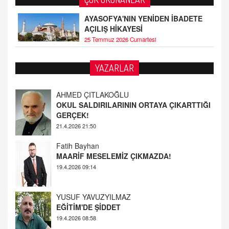
AYASOFYA'NIN YENİDEN İBADETE
AÇILIŞ HİKAYESİ
25 Temmuz 2026 Cumartesi
YAZARLAR
AHMED ÇITLAKOĞLU
OKUL SALDIRILARININ ORTAYA ÇIKARTTIĞI
GERÇEK!
21.4.2026 21:50
Fatih Bayhan
MAARİF MESELEMİZ ÇIKMAZDA!
19.4.2026 09:14
YUSUF YAVUZYILMAZ
EĞİTİM'DE ŞİDDET
19.4.2026 08:58