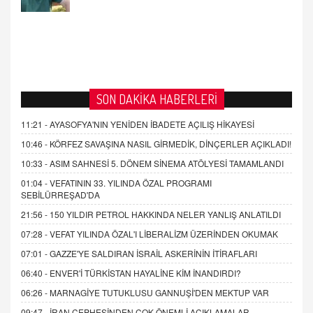
SON DAKİKA HABERLERİ
11:21 -
AYASOFYA'NIN YENİDEN İBADETE AÇILIŞ HİKAYESİ
10:46 -
KÖRFEZ SAVAŞINA NASIL GİRMEDİK, DİNÇERLER AÇIKLADI!
10:33 -
ASIM SAHNESİ 5. DÖNEM SİNEMA ATÖLYESİ TAMAMLANDI
01:04 -
VEFATININ 33. YILINDA ÖZAL PROGRAMI
SEBİLÜRREŞAD'DA
21:56 -
150 YILDIR PETROL HAKKINDA NELER YANLIŞ ANLATILDI
07:28 -
VEFAT YILINDA ÖZAL'I LİBERALİZM ÜZERİNDEN OKUMAK
07:01 -
GAZZE'YE SALDIRAN İSRAİL ASKERİNİN İTİRAFLARI
06:40 -
ENVER'İ TÜRKİSTAN HAYALİNE KİM İNANDIRDI?
06:26 -
MARNAGİYE TUTUKLUSU GANNUŞİ'DEN MEKTUP VAR
09:47 -
İRAN CEPHESİNDEN ÇOK ÖNEMLİ AÇIKLAMALAR