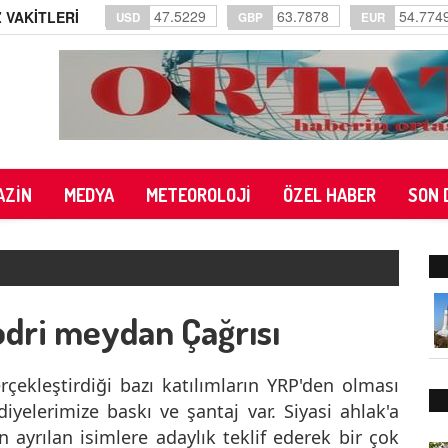
47.5229
63.7878
54.774
 VAKİTLERİ
USD
GBP
EUR
AZİN
MEDYA
METEOROLOJİ
ÖZEL HABER
SON 
odri meydan Çağrısı
çekleştirdiği bazı katılımların YRP'den olması
ediyelerimize baskı ve şantaj var. Siyasi ahlak'a
 ayrılan isimlere adaylık teklif ederek bir çok