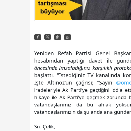
Yeniden Refah Partisi Genel Başka
hesabından yaptığı davet ile günd
öncesinde imzaladığınız karşılıklı proto
başlattı. "İstediğiniz TV kanalında ko
İşte Altınöz'ün çağrısı; "Sayın
@omer
iradeleriyle Ak Parti’ye geçtiğini iddia et
hikaye ile Ak Parti’ye geçmek zorunda bır
vatandaşlarımız da bu ahlak yoksun
vatandaşlarımızın da şu anda ana günde
Sn. Çelik,