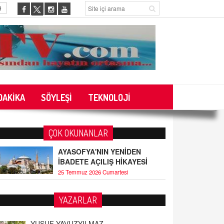
9
DAKİKA
SÖYLEŞİ
TEKNOLOJİ
ÇOK OKUNANLAR
AYASOFYA'NIN YENİDEN
İBADETE AÇILIŞ HİKAYESİ
25 Temmuz 2026 Cumartesi
YAZARLAR