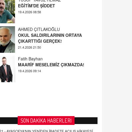
AHMED ÇITLAKOĞLU
OKUL SALDIRILARININ ORTAYA
ÇIKARTTIĞI GERÇEK!
21.4.2026 21:50
Fatih Bayhan
MAARİF MESELEMİZ ÇIKMAZDA!
19.4.2026 09:14
YUSUF YAVUZYILMAZ
EĞİTİM'DE ŞİDDET
19.4.2026 08:58
SON DAKİKA HABERLERİ
21 -
AYASOFYA'NIN YENİDEN İBADETE AÇILIŞ HİKAYESİ