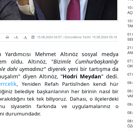
10:
AÇ
10:
TA
01:
+
15.08.2024 04:57 | Güncelleme Tarihi: 15.08.2024 05:16
-
SE
21:
AN
n Yardımcısı Mehmet Altınöz sosyal medya
em oldu. Altınöz, "
Bizimle Cumhurbaşkanlığı
07:
OK
kole dahi uymadınız
" diyerek yeni bir tartışma da
07:
nuşalım" diyen Altınöz, "
Hodri Meydan
" dedi.
06:
rcelik
, Yeniden Refah Partisi’nden kendi hür
tiğiniz belediye başkanlarının her birinin nasıl bir
06:
VA
akıldığını tek tek biliyoruz. Dahası, o ilçelerdeki
09:
u siyasetin farkında ve uygulamalarınız o
08:
mi durumundadır.
08:
ÖZ