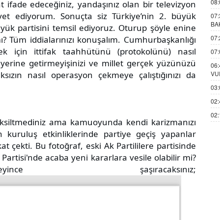
08:
t ifade edeceğiniz, yandaşınız olan bir televizyon
davet ediyorum. Sonuçta siz Türkiye’nin 2. büyük
07:
BA
üyük partisini temsil ediyoruz. Oturup şöyle enine
07:
? Tüm iddialarınızı konuşalım. Cumhurbaşkanlığı
 için ittifak taahhütünü (protokolünü) nasıl
07:
ni yerine getirmeyişinizi ve millet gerçek yüzünüzü
06:
ızın nasıl operasyon çekmeye çalıştığınızı da
VU
03:
02:
02:
y eksiltmediniz ama kamuoyunda kendi karizmanızı
n kuruluş etkinliklerinde partiye geçiş yapanlar
t çekti. Bu fotoğraf, eski Ak Partililere partisinde
artisi'nde acaba yeni kararlara vesile olabilir mi?
ince şaşıracaksınız;