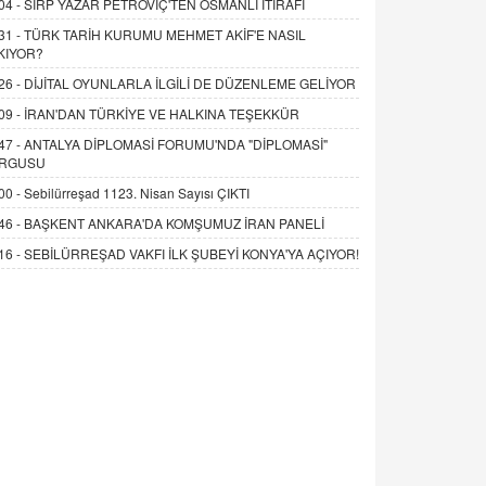
04 -
SIRP YAZAR PETROVİÇ'TEN OSMANLI İTİRAFI
31 -
TÜRK TARİH KURUMU MEHMET AKİF'E NASIL
KIYOR?
26 -
DİJİTAL OYUNLARLA İLGİLİ DE DÜZENLEME GELİYOR
09 -
İRAN'DAN TÜRKİYE VE HALKINA TEŞEKKÜR
47 -
ANTALYA DİPLOMASİ FORUMU'NDA "DİPLOMASİ"
RGUSU
00 -
Sebilürreşad 1123. Nisan Sayısı ÇIKTI
46 -
BAŞKENT ANKARA'DA KOMŞUMUZ İRAN PANELİ
16 -
SEBİLÜRREŞAD VAKFI İLK ŞUBEYİ KONYA'YA AÇIYOR!