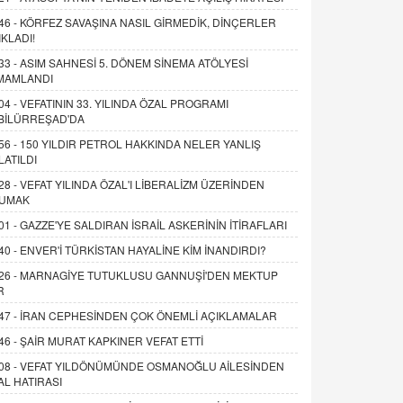
46 -
KÖRFEZ SAVAŞINA NASIL GİRMEDİK, DİNÇERLER
IKLADI!
33 -
ASIM SAHNESİ 5. DÖNEM SİNEMA ATÖLYESİ
MAMLANDI
04 -
VEFATININ 33. YILINDA ÖZAL PROGRAMI
BİLÜRREŞAD'DA
56 -
150 YILDIR PETROL HAKKINDA NELER YANLIŞ
LATILDI
28 -
VEFAT YILINDA ÖZAL'I LİBERALİZM ÜZERİNDEN
UMAK
01 -
GAZZE'YE SALDIRAN İSRAİL ASKERİNİN İTİRAFLARI
40 -
ENVER'İ TÜRKİSTAN HAYALİNE KİM İNANDIRDI?
26 -
MARNAGİYE TUTUKLUSU GANNUŞİ'DEN MEKTUP
R
47 -
İRAN CEPHESİNDEN ÇOK ÖNEMLİ AÇIKLAMALAR
46 -
ŞAİR MURAT KAPKINER VEFAT ETTİ
08 -
VEFAT YILDÖNÜMÜNDE OSMANOĞLU AİLESİNDEN
AL HATIRASI