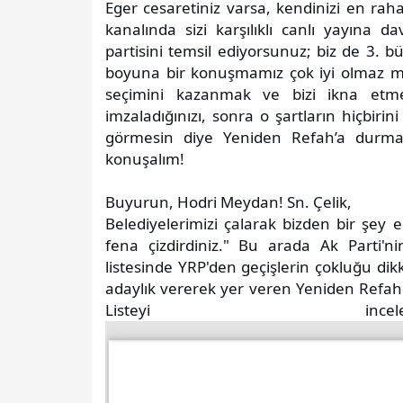
Eger cesaretiniz varsa, kendinizi en raha
kanalında sizi karşılıklı canlı yayına 
partisini temsil ediyorsunuz; biz de 3. b
boyuna bir konuşmamız çok iyi olmaz mı
seçimini kazanmak ve bizi ikna etmek
imzaladığınızı, sonra o şartların hiçbiri
görmesin diye Yeniden Refah’a durmaks
konuşalım!
Buyurun, Hodri Meydan! Sn. Çelik,
Belediyelerimizi çalarak bizden bir şe
fena çizdirdiniz." Bu arada Ak Parti'ni
listesinde YRP'den geçişlerin çokluğu dikka
adaylık vererek yer veren Yeniden Refah P
Listeyi inceley