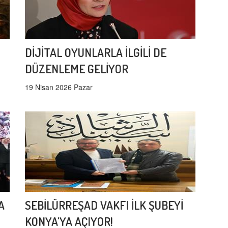
DİJİTAL OYUNLARLA İLGİLİ DE
DÜZENLEME GELİYOR
19 Nisan 2026 Pazar
A
SEBİLÜRREŞAD VAKFI İLK ŞUBEYİ
KONYA'YA AÇIYOR!