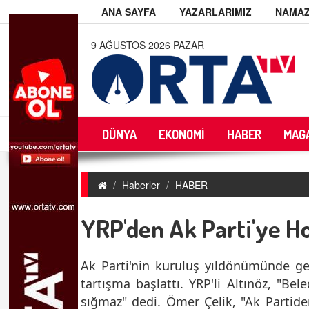
ANA SAYFA
YAZARLARIMIZ
NAMAZ
9 AĞUSTOS 2026 PAZAR
DÜNYA
EKONOMİ
HABER
MAG
Haberler
HABER
YRP'den Ak Parti'ye H
Ak Parti'nin kuruluş yıldönümünde ger
tartışma başlattı. YRP'li Altınöz, "Bel
sığmaz" dedi. Ömer Çelik, "Ak Partiden