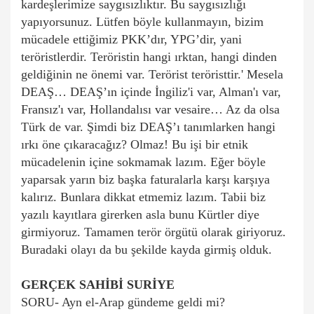
kardeşlerimize saygısızlıktır. Bu saygısızlığı
yapıyorsunuz. Lütfen böyle kullanmayın, bizim
mücadele ettiğimiz PKK’dır, YPG’dir, yani
teröristlerdir. Teröristin hangi ırktan, hangi dinden
geldiğinin ne önemi var. Terörist teröristtir.' Mesela
DEAŞ… DEAŞ’ın içinde İngiliz'i var, Alman'ı var,
Fransız'ı var, Hollandalısı var vesaire… Az da olsa
Türk de var. Şimdi biz DEAŞ’ı tanımlarken hangi
ırkı öne çıkaracağız? Olmaz! Bu işi bir etnik
mücadelenin içine sokmamak lazım. Eğer böyle
yaparsak yarın biz başka faturalarla karşı karşıya
kalırız. Bunlara dikkat etmemiz lazım. Tabii biz
yazılı kayıtlara girerken asla bunu Kürtler diye
girmiyoruz. Tamamen terör örgütü olarak giriyoruz.
Buradaki olayı da bu şekilde kayda girmiş olduk.
GERÇEK SAHİBİ SURİYE
SORU- Ayn el-Arap gündeme geldi mi?