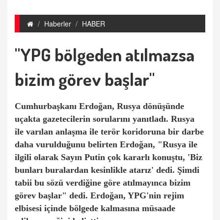
Haberler
HABER
"YPG bölgeden atılmazsa
bizim görev başlar"
Cumhurbaşkanı Erdoğan, Rusya dönüşünde
uçakta gazetecilerin sorularını yanıtladı. Rusya
ile varılan anlaşma ile terör koridoruna bir darbe
daha vurulduğunu belirten Erdoğan, "Rusya ile
ilgili olarak Sayın Putin çok kararlı konuştu, 'Biz
bunları buralardan kesinlikle atarız' dedi. Şimdi
tabii bu sözü verdiğine göre atılmayınca bizim
görev başlar" dedi. Erdoğan, YPG'nin rejim
elbisesi içinde bölgede kalmasına müsaade