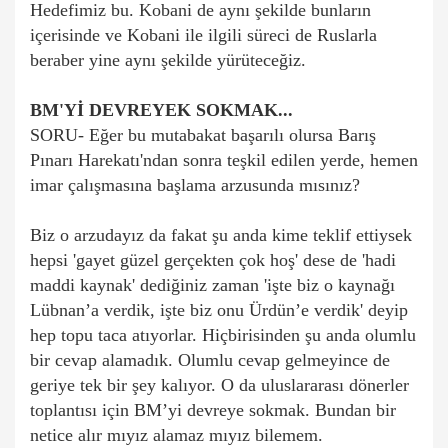
Hedefimiz bu. Kobani de aynı şekilde bunların
içerisinde ve Kobani ile ilgili süreci de Ruslarla
beraber yine aynı şekilde yürüteceğiz.
BM'Yİ DEVREYEK SOKMAK...
SORU- Eğer bu mutabakat başarılı olursa Barış
Pınarı Harekatı'ndan sonra teşkil edilen yerde, hemen
imar çalışmasına başlama arzusunda mısınız?
Biz o arzudayız da fakat şu anda kime teklif ettiysek
hepsi 'gayet güzel gerçekten çok hoş' dese de 'hadi
maddi kaynak' dediğiniz zaman 'işte biz o kaynağı
Lübnan’a verdik, işte biz onu Ürdün’e verdik' deyip
hep topu taca atıyorlar. Hiçbirisinden şu anda olumlu
bir cevap alamadık. Olumlu cevap gelmeyince de
geriye tek bir şey kalıyor. O da uluslararası dönerler
toplantısı için BM’yi devreye sokmak. Bundan bir
netice alır mıyız alamaz mıyız bilemem.