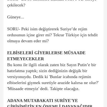
çekilecek?
Güneye...
SORU- Peki isim değiştirerek Suriye’de rejim
ordusunun içine girer mi? Tekrar Türkiye için tehdit
olmaya devam eder mi?
ELBİSELERİ GİYERLERSE MÜSAADE
ETMEYECEKLER
Bu konu ile ilgili olarak zaten biz Sayın Putin’e bir
hatırlatma yaptık; sizin dediğinizin değişik bir
versiyonuydu. Dedik ki 'Bunlar icabında rejimin
elbiselerini giymek suretiyle arazide kalırsa ne olur?'
'Müsaade etmeyiz' dedi. Takipte olacağız.
ADANA MUTABAKATI SURİYE'YE
GİRİŞİMİZİN EN ÖNEMLİ DAYANAĞIDIR