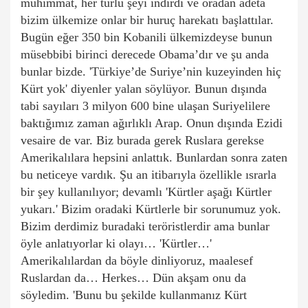
mühimmat, her türlü şeyi indirdi ve oradan adeta
bizim ülkemize onlar bir huruç harekatı başlattılar.
Bugün eğer 350 bin Kobanili ülkemizdeyse bunun
müsebbibi birinci derecede Obama’dır ve şu anda
bunlar bizde. 'Türkiye’de Suriye’nin kuzeyinden hiç
Kürt yok' diyenler yalan söylüyor. Bunun dışında
tabi sayıları 3 milyon 600 bine ulaşan Suriyelilere
baktığımız zaman ağırlıklı Arap. Onun dışında Ezidi
vesaire de var. Biz burada gerek Ruslara gerekse
Amerikalılara hepsini anlattık. Bunlardan sonra zaten
bu neticeye vardık. Şu an itibarıyla özellikle ısrarla
bir şey kullanılıyor; devamlı 'Kürtler aşağı Kürtler
yukarı.' Bizim oradaki Kürtlerle bir sorunumuz yok.
Bizim derdimiz buradaki teröristlerdir ama bunlar
öyle anlatıyorlar ki olayı… 'Kürtler…'
Amerikalılardan da böyle dinliyoruz, maalesef
Ruslardan da… Herkes… Dün akşam onu da
söyledim. 'Bunu bu şekilde kullanmanız Kürt