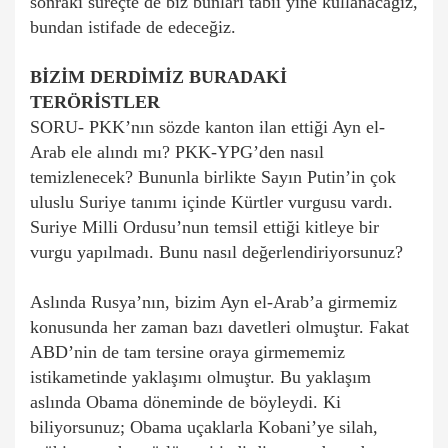
sonraki süreçte de biz bunları tabii yine kullanacağız,
bundan istifade de edeceğiz.
BİZİM DERDİMİZ BURADAKİ
TERÖRİSTLER
SORU- PKK’nın sözde kanton ilan ettiği Ayn el-
Arab ele alındı mı? PKK-YPG’den nasıl
temizlenecek? Bununla birlikte Sayın Putin’in çok
uluslu Suriye tanımı içinde Kürtler vurgusu vardı.
Suriye Milli Ordusu’nun temsil ettiği kitleye bir
vurgu yapılmadı. Bunu nasıl değerlendiriyorsunuz?
Aslında Rusya’nın, bizim Ayn el-Arab’a girmemiz
konusunda her zaman bazı davetleri olmuştur. Fakat
ABD’nin de tam tersine oraya girmememiz
istikametinde yaklaşımı olmuştur. Bu yaklaşım
aslında Obama döneminde de böyleydi. Ki
biliyorsunuz; Obama uçaklarla Kobani’ye silah,