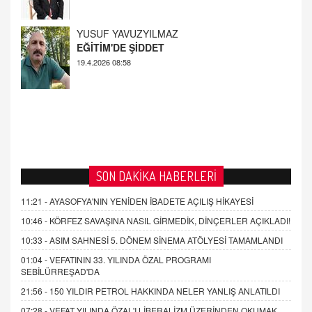
EĞİTİM'DE ŞİDDET
19.4.2026 08:58
SON DAKİKA HABERLERİ
11:21 -
AYASOFYA'NIN YENİDEN İBADETE AÇILIŞ HİKAYESİ
10:46 -
KÖRFEZ SAVAŞINA NASIL GİRMEDİK, DİNÇERLER AÇIKLADI!
10:33 -
ASIM SAHNESİ 5. DÖNEM SİNEMA ATÖLYESİ TAMAMLANDI
01:04 -
VEFATININ 33. YILINDA ÖZAL PROGRAMI
SEBİLÜRREŞAD'DA
21:56 -
150 YILDIR PETROL HAKKINDA NELER YANLIŞ ANLATILDI
07:28 -
VEFAT YILINDA ÖZAL'I LİBERALİZM ÜZERİNDEN OKUMAK