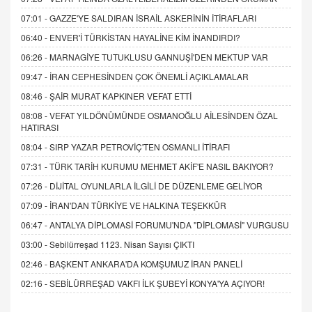
07:01 -
GAZZE'YE SALDIRAN İSRAİL ASKERİNİN İTİRAFLARI
06:40 -
ENVER'İ TÜRKİSTAN HAYALİNE KİM İNANDIRDI?
06:26 -
MARNAGİYE TUTUKLUSU GANNUŞİ'DEN MEKTUP VAR
09:47 -
İRAN CEPHESİNDEN ÇOK ÖNEMLİ AÇIKLAMALAR
08:46 -
ŞAİR MURAT KAPKINER VEFAT ETTİ
08:08 -
VEFAT YILDÖNÜMÜNDE OSMANOĞLU AİLESİNDEN ÖZAL
HATIRASI
08:04 -
SIRP YAZAR PETROVİÇ'TEN OSMANLI İTİRAFI
07:31 -
TÜRK TARİH KURUMU MEHMET AKİF'E NASIL BAKIYOR?
07:26 -
DİJİTAL OYUNLARLA İLGİLİ DE DÜZENLEME GELİYOR
07:09 -
İRAN'DAN TÜRKİYE VE HALKINA TEŞEKKÜR
06:47 -
ANTALYA DİPLOMASİ FORUMU'NDA "DİPLOMASİ" VURGUSU
03:00 -
Sebilürreşad 1123. Nisan Sayısı ÇIKTI
02:46 -
BAŞKENT ANKARA'DA KOMŞUMUZ İRAN PANELİ
02:16 -
SEBİLÜRREŞAD VAKFI İLK ŞUBEYİ KONYA'YA AÇIYOR!