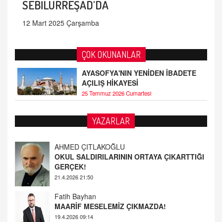
SEBİLÜRREŞAD'DA
12 Mart 2025 Çarşamba
ÇOK OKUNANLAR
AYASOFYA'NIN YENİDEN İBADETE
AÇILIŞ HİKAYESİ
25 Temmuz 2026 Cumartesi
AHMED ÇITLAKOĞLU
YAZARLAR
OKUL SALDIRILARININ ORTAYA ÇIKARTTIĞI
GERÇEK!
21.4.2026 21:50
Fatih Bayhan
MAARİF MESELEMİZ ÇIKMAZDA!
19.4.2026 09:14
YUSUF YAVUZYILMAZ