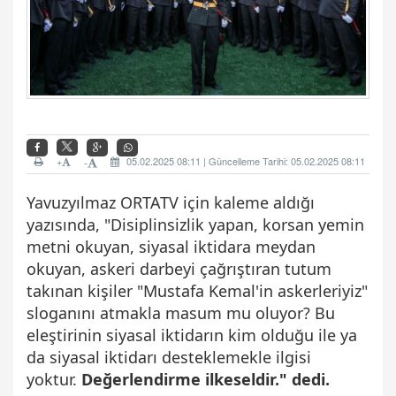
+
05.02.2025 08:11 | Güncelleme Tarihi: 05.02.2025 08:11
-
Yavuzyılmaz ORTATV için kaleme aldığı
yazısında, "
Disiplinsizlik yapan, korsan yemin
metni okuyan, siyasal iktidara meydan
okuyan, askeri darbeyi çağrıştıran tutum
takınan kişiler "Mustafa Kemal'in askerleriyiz"
sloganını atmakla masum mu oluyor? Bu
eleştirinin siyasal iktidarın kim olduğu ile ya
da siyasal iktidarı desteklemekle ilgisi
yoktur.
Değerlendirme ilkeseldir." dedi.