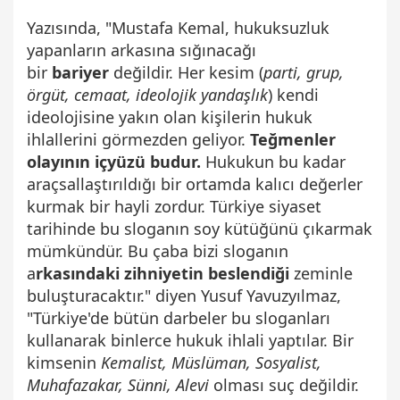
Yazısında, "Mustafa Kemal, hukuksuzluk
yapanların arkasına sığınacağı
bir
bariyer
değildir. Her kesim (
parti, grup,
örgüt, cemaat, ideolojik yandaşlık
) kendi
ideolojisine yakın olan kişilerin hukuk
ihlallerini görmezden geliyor.
Teğmenler
olayının içyüzü budur.
Hukukun bu kadar
araçsallaştırıldığı bir ortamda kalıcı değerler
kurmak bir hayli zordur. Türkiye siyaset
tarihinde bu sloganın soy kütüğünü çıkarmak
mümkündür. Bu çaba bizi sloganın
a
rkasındaki zihniyetin beslendiği
zeminle
buluşturacaktır." diyen Yusuf Yavuzyılmaz,
"
Türkiye'de bütün darbeler bu sloganları
kullanarak binlerce hukuk ihlali yaptılar. Bir
kimsenin
Kemalist, Müslüman, Sosyalist,
Muhafazakar, Sünni, Alevi
olması suç değildir.