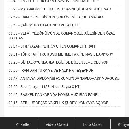
06:40 -
ENVER'İ TÜRKİSTAN HAYALİNE KİM İNANDIRDI?
06:26 -
MARNAGİYE TUTUKLUSU GANNUŞİ'DEN MEKTUP VAR
09:47 -
İRAN CEPHESİNDEN ÇOK ÖNEMLİ AÇIKLAMALAR
08:46 -
ŞAİR MURAT KAPKINER VEFAT ETTİ
08:08 -
VEFAT YILDÖNÜMÜNDE OSMANOĞLU AİLESİNDEN ÖZAL
HATIRASI
08:04 -
SIRP YAZAR PETROVİÇ'TEN OSMANLI İTİRAFI
07:31 -
TÜRK TARİH KURUMU MEHMET AKİF'E NASIL BAKIYOR?
07:26 -
DİJİTAL OYUNLARLA İLGİLİ DE DÜZENLEME GELİYOR
07:09 -
İRAN'DAN TÜRKİYE VE HALKINA TEŞEKKÜR
06:47 -
ANTALYA DİPLOMASİ FORUMU'NDA "DİPLOMASİ" VURGUSU
03:00 -
Sebilürreşad 1123. Nisan Sayısı ÇIKTI
02:46 -
BAŞKENT ANKARA'DA KOMŞUMUZ İRAN PANELİ
02:16 -
SEBİLÜRREŞAD VAKFI İLK ŞUBEYİ KONYA'YA AÇIYOR!
Anketler
Video Galeri
Foto Galeri
Küny