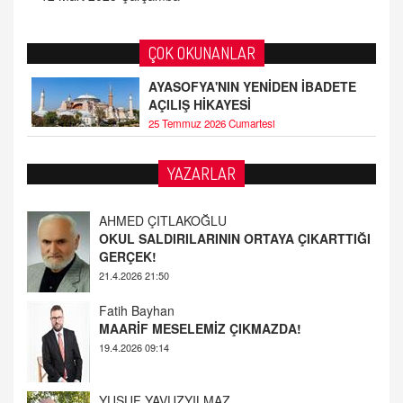
ÇOK OKUNANLAR
AYASOFYA'NIN YENİDEN İBADETE
AÇILIŞ HİKAYESİ
25 Temmuz 2026 Cumartesi
AHMED ÇITLAKOĞLU
YAZARLAR
OKUL SALDIRILARININ ORTAYA ÇIKARTTIĞI
GERÇEK!
21.4.2026 21:50
Fatih Bayhan
MAARİF MESELEMİZ ÇIKMAZDA!
19.4.2026 09:14
YUSUF YAVUZYILMAZ
EĞİTİM'DE ŞİDDET
19.4.2026 08:58