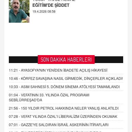
SON DAKİKA HABERLERİ
11:21 -
AYASOFYA'NIN YENİDEN İBADETE AÇILIŞ HİKAYESİ
10:46 -
KÖRFEZ SAVAŞINA NASIL GİRMEDİK, DİNÇERLER AÇIKLADI!
10:33 -
ASIM SAHNESİ 5. DÖNEM SİNEMA ATÖLYESİ TAMAMLANDI
01:04 -
VEFATININ 33. YILINDA ÖZAL PROGRAMI
SEBİLÜRREŞAD'DA
21:56 -
150 YILDIR PETROL HAKKINDA NELER YANLIŞ ANLATILDI
07:28 -
VEFAT YILINDA ÖZAL'I LİBERALİZM ÜZERİNDEN OKUMAK
07:01 -
GAZZE'YE SALDIRAN İSRAİL ASKERİNİN İTİRAFLARI