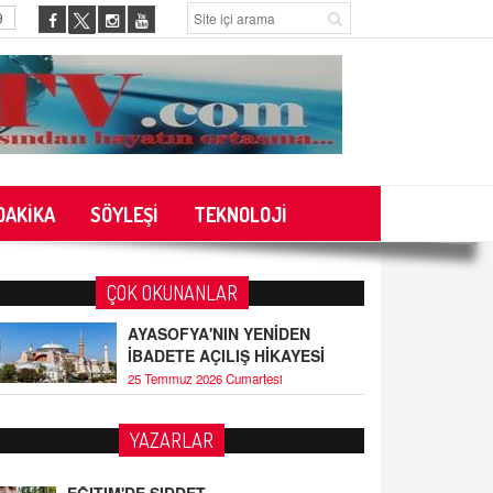
9
DAKİKA
SÖYLEŞİ
TEKNOLOJİ
ÇOK OKUNANLAR
AYASOFYA'NIN YENİDEN
İBADETE AÇILIŞ HİKAYESİ
25 Temmuz 2026 Cumartesi
YAZARLAR