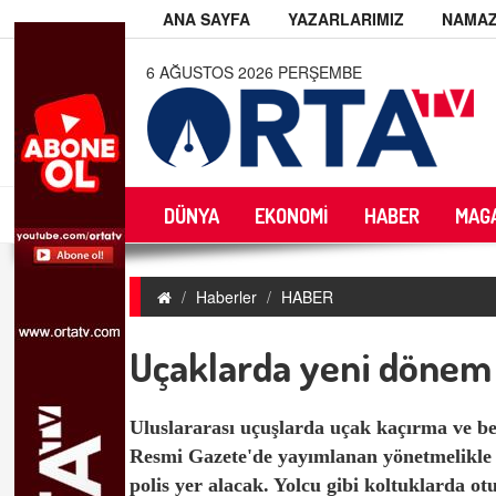
ANA SAYFA
YAZARLARIMIZ
NAMAZ
6 AĞUSTOS 2026 PERŞEMBE
DÜNYA
EKONOMİ
HABER
MAG
Haberler
HABER
Uçaklarda yeni dönem 
Uluslararası uçuşlarda uçak kaçırma ve benz
Resmi Gazete'de yayımlanan yönetmelikle art
polis yer alacak. Yolcu gibi koltuklarda otu