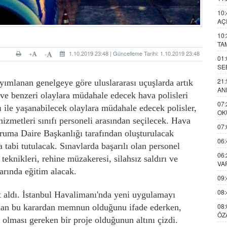
10:
AÇ
10:
TA
+
1.10.2019 23:48 | Güncelleme Tarihi: 1.10.2019 23:48
-
01:
SE
21:
yımlanan genelgeye göre uluslararası uçuşlarda artık
AN
 ve benzeri olaylara müdahale edecek hava polisleri
07:
ı ile yaşanabilecek olaylara müdahale edecek polisler,
OK
izmetleri sınıfı personeli arasından seçilecek. Hava
07:
uma Daire Başkanlığı tarafından oluşturulacak
06:
a tabi tutulacak. Sınavlarda başarılı olan personel
06:
 teknikleri, rehine müzakeresi, silahsız saldırı ve
VA
arında eğitim alacak.
09:
08:
 aldı. İstanbul Havalimanı'nda yeni uygulamayı
08:
ınan bu karardan memnun olduğunu ifade ederken,
ÖZ
olması gereken bir proje olduğunun altını çizdi.