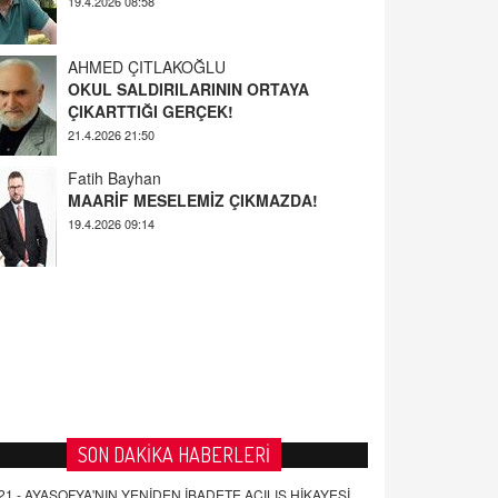
AHMED ÇITLAKOĞLU
OKUL SALDIRILARININ ORTAYA
ÇIKARTTIĞI GERÇEK!
21.4.2026 21:50
Fatih Bayhan
MAARİF MESELEMİZ ÇIKMAZDA!
19.4.2026 09:14
YUSUF YAVUZYILMAZ
EĞİTİM'DE ŞİDDET
19.4.2026 08:58
SON DAKİKA HABERLERİ
21 -
AYASOFYA'NIN YENİDEN İBADETE AÇILIŞ HİKAYESİ