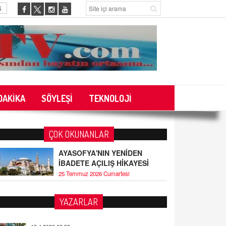
6
DAKİKA
SÖYLEŞİ
TEKNOLOJİ
ÇOK OKUNANLAR
AYASOFYA'NIN YENİDEN
İBADETE AÇILIŞ HİKAYESİ
25 Temmuz 2026 Cumartesi
YAZARLAR