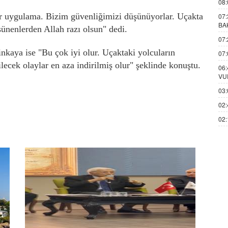
08:
ir uygulama. Bizim güvenliğimizi düşünüyorlar. Uçakta
07:
BA
üşünenlerden Allah razı olsun" dedi.
07:
inkaya ise "Bu çok iyi olur. Uçaktaki yolcuların
07:
ecek olaylar en aza indirilmiş olur" şeklinde konuştu.
06:
VU
03:
02:
02: