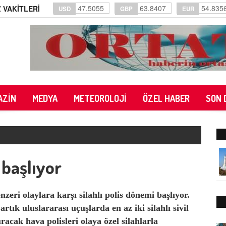
47.5055
63.8407
54.835
 VAKİTLERİ
USD
GBP
EUR
AZİN
MEDYA
METEOROLOJİ
ÖZEL HABER
SON 
başlıyor
eri olaylara karşı silahlı polis dönemi başlıyor.
ık uluslararası uçuşlarda en az iki silahlı sivil
racak hava polisleri olaya özel silahlarla