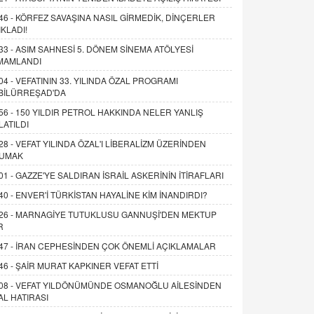
46 -
KÖRFEZ SAVAŞINA NASIL GİRMEDİK, DİNÇERLER
IKLADI!
33 -
ASIM SAHNESİ 5. DÖNEM SİNEMA ATÖLYESİ
MAMLANDI
04 -
VEFATININ 33. YILINDA ÖZAL PROGRAMI
BİLÜRREŞAD'DA
56 -
150 YILDIR PETROL HAKKINDA NELER YANLIŞ
LATILDI
28 -
VEFAT YILINDA ÖZAL'I LİBERALİZM ÜZERİNDEN
UMAK
01 -
GAZZE'YE SALDIRAN İSRAİL ASKERİNİN İTİRAFLARI
40 -
ENVER'İ TÜRKİSTAN HAYALİNE KİM İNANDIRDI?
26 -
MARNAGİYE TUTUKLUSU GANNUŞİ'DEN MEKTUP
R
47 -
İRAN CEPHESİNDEN ÇOK ÖNEMLİ AÇIKLAMALAR
46 -
ŞAİR MURAT KAPKINER VEFAT ETTİ
08 -
VEFAT YILDÖNÜMÜNDE OSMANOĞLU AİLESİNDEN
AL HATIRASI