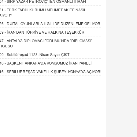
04 -
SIRP YAZAR PETROVİÇ'TEN OSMANLI İTİRAFI
31 -
TÜRK TARİH KURUMU MEHMET AKİF'E NASIL
KIYOR?
26 -
DİJİTAL OYUNLARLA İLGİLİ DE DÜZENLEME GELİYOR
09 -
İRAN'DAN TÜRKİYE VE HALKINA TEŞEKKÜR
47 -
ANTALYA DİPLOMASİ FORUMU'NDA "DİPLOMASİ"
RGUSU
00 -
Sebilürreşad 1123. Nisan Sayısı ÇIKTI
46 -
BAŞKENT ANKARA'DA KOMŞUMUZ İRAN PANELİ
16 -
SEBİLÜRREŞAD VAKFI İLK ŞUBEYİ KONYA'YA AÇIYOR!