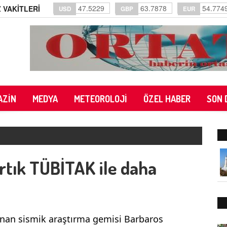
47.5229
63.7878
54.774
 VAKİTLERİ
USD
GBP
EUR
AZİN
MEDYA
METEOROLOJİ
ÖZEL HABER
SON 
rtık TÜBİTAK ile daha
unan sismik araştırma gemisi Barbaros