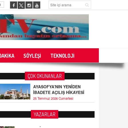
9
DAKİKA
SÖYLEŞİ
TEKNOLOJİ
ÇOK OKUNANLAR
AYASOFYA'NIN YENİDEN
İBADETE AÇILIŞ HİKAYESİ
25 Temmuz 2026 Cumartesi
YAZARLAR