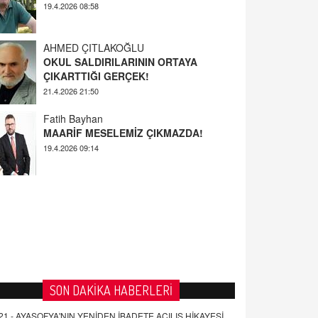
AHMED ÇITLAKOĞLU
OKUL SALDIRILARININ ORTAYA
ÇIKARTTIĞI GERÇEK!
21.4.2026 21:50
Fatih Bayhan
MAARİF MESELEMİZ ÇIKMAZDA!
19.4.2026 09:14
YUSUF YAVUZYILMAZ
EĞİTİM'DE ŞİDDET
19.4.2026 08:58
SON DAKİKA HABERLERİ
21 -
AYASOFYA'NIN YENİDEN İBADETE AÇILIŞ HİKAYESİ