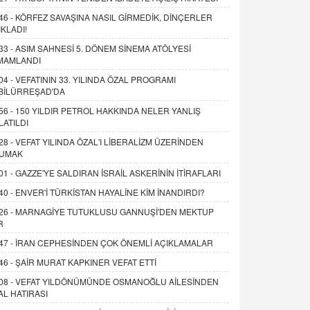
46 -
KÖRFEZ SAVAŞINA NASIL GİRMEDİK, DİNÇERLER
IKLADI!
33 -
ASIM SAHNESİ 5. DÖNEM SİNEMA ATÖLYESİ
MAMLANDI
04 -
VEFATININ 33. YILINDA ÖZAL PROGRAMI
BİLÜRREŞAD'DA
56 -
150 YILDIR PETROL HAKKINDA NELER YANLIŞ
LATILDI
28 -
VEFAT YILINDA ÖZAL'I LİBERALİZM ÜZERİNDEN
UMAK
01 -
GAZZE'YE SALDIRAN İSRAİL ASKERİNİN İTİRAFLARI
40 -
ENVER'İ TÜRKİSTAN HAYALİNE KİM İNANDIRDI?
26 -
MARNAGİYE TUTUKLUSU GANNUŞİ'DEN MEKTUP
R
47 -
İRAN CEPHESİNDEN ÇOK ÖNEMLİ AÇIKLAMALAR
46 -
ŞAİR MURAT KAPKINER VEFAT ETTİ
08 -
VEFAT YILDÖNÜMÜNDE OSMANOĞLU AİLESİNDEN
AL HATIRASI