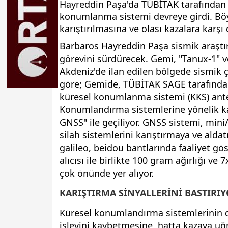
Hayreddin Paşa'da TÜBİTAK tarafından g
konumlanma sistemi devreye girdi. Bö
karıştırılmasına ve olası kazalara karşı 
Barbaros Hayreddin Paşa sismik araştı
görevini sürdürecek. Gemi, "Tanux-1" v
Akdeniz'de ilan edilen bölgede sismik ç
göre; Gemide, TÜBİTAK SAGE tarafından g
küresel konumlanma sistemi (KKS) ante
Konumlandırma sistemlerine yönelik ka
GNSS" ile geçiliyor. GNSS sistemi, mini
silah sistemlerini karıştırmaya ve aldat
galileo, beidou bantlarında faaliyet gö
alıcısı ile birlikte 100 gram ağırlığı v
çok önünde yer alıyor.
KARIŞTIRMA SİNYALLERİNİ BASTIRI
Küresel konumlandırma sistemlerinin d
işlevini kaybetmesine, hatta kazaya uğ