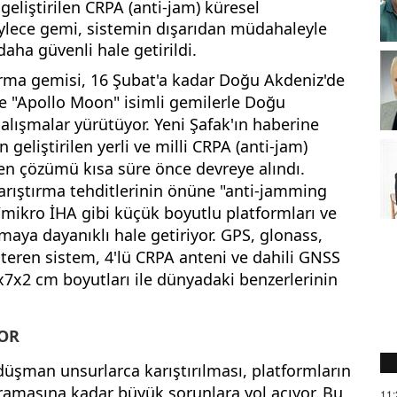
eliştirilen CRPA (anti-jam) küresel
ylece gemi, sistemin dışarıdan müdahaleyle
daha güvenli hale getirildi.
rma gemisi, 16 Şubat'a kadar Doğu Akdeniz'de
e "Apollo Moon" isimli gemilerle Doğu
alışmalar yürütüyor. Yeni Şafak'ın haberine
eliştirilen yerli ve milli CRPA (anti-jam)
n çözümü kısa süre önce devreye alındı.
rıştırma tehditlerinin önüne "anti-jamming
/mikro İHA gibi küçük boyutlu platformları ve
maya dayanıklı hale getiriyor. GPS, glonass,
steren sistem, 4'lü CRPA anteni ve dahili GNSS
e 7x7x2 cm boyutları ile dünyadaki benzerlerinin
YOR
üşman unsurlarca karıştırılması, platformların
ramasına kadar büyük sorunlara yol açıyor. Bu
11: