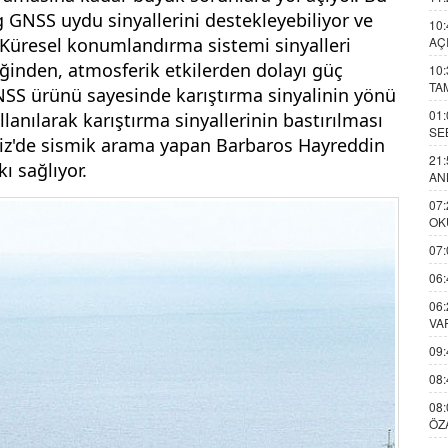
 GNSS uydu sinyallerini destekleyebiliyor ve
10:
. Küresel konumlandırma sistemi sinyalleri
AÇ
diğinden, atmosferik etkilerden dolayı güç
10:
TA
NSS ürünü sayesinde karıştırma sinyalinin yönü
01:
llanılarak karıştırma sinyallerinin bastırılması
SE
niz'de sismik arama yapan Barbaros Hayreddin
21:
ı sağlıyor.
AN
07:
OK
07:
06:
06:
VA
09:
08:
08:
ÖZ