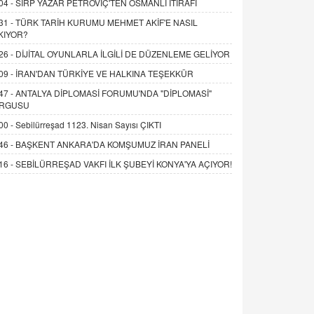
04 -
SIRP YAZAR PETROVİÇ'TEN OSMANLI İTİRAFI
31 -
TÜRK TARİH KURUMU MEHMET AKİF'E NASIL
KIYOR?
26 -
DİJİTAL OYUNLARLA İLGİLİ DE DÜZENLEME GELİYOR
09 -
İRAN'DAN TÜRKİYE VE HALKINA TEŞEKKÜR
47 -
ANTALYA DİPLOMASİ FORUMU'NDA "DİPLOMASİ"
RGUSU
00 -
Sebilürreşad 1123. Nisan Sayısı ÇIKTI
46 -
BAŞKENT ANKARA'DA KOMŞUMUZ İRAN PANELİ
16 -
SEBİLÜRREŞAD VAKFI İLK ŞUBEYİ KONYA'YA AÇIYOR!