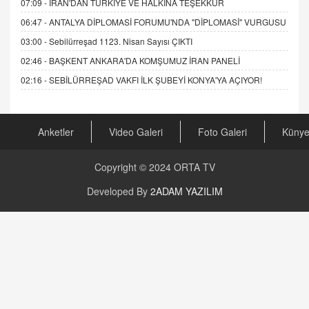
07:09 -
İRAN'DAN TÜRKİYE VE HALKINA TEŞEKKÜR
06:47 -
ANTALYA DİPLOMASİ FORUMU'NDA "DİPLOMASİ" VURGUSU
03:00 -
Sebilürreşad 1123. Nisan Sayısı ÇIKTI
02:46 -
BAŞKENT ANKARA'DA KOMŞUMUZ İRAN PANELİ
02:16 -
SEBİLÜRREŞAD VAKFI İLK ŞUBEYİ KONYA'YA AÇIYOR!
Anketler
Video Galeri
Foto Galeri
Küny
Copyright © 2024
ORTA TV
Developed By
2ADAM YAZILIM