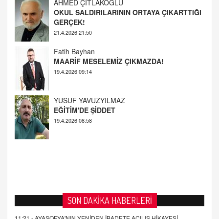
21.4.2026 21:50
Fatih Bayhan
MAARİF MESELEMİZ ÇIKMAZDA!
19.4.2026 09:14
YUSUF YAVUZYILMAZ
EĞİTİM'DE ŞİDDET
19.4.2026 08:58
SON DAKİKA HABERLERİ
11:21 -
AYASOFYA'NIN YENİDEN İBADETE AÇILIŞ HİKAYESİ