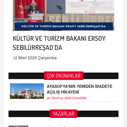
KÜLTÜR VE TURİZM BAKANI ERSOY
SEBİLÜRREŞAD'DA
12 Mart 2025 Çarşamba
ÇOK OKUNANLAR
AYASOFYA'NIN YENİDEN İBADETE
AÇILIŞ HİKAYESİ
25 Temmuz 2026 Cumartesi
AHMED ÇITLAKOĞLU
YAZARLAR
OKUL SALDIRILARININ ORTAYA ÇIKARTTIĞI
GERÇEK!