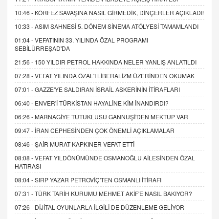
10:46 -
KÖRFEZ SAVAŞINA NASIL GİRMEDİK, DİNÇERLER AÇIKLADI!
10:33 -
ASIM SAHNESİ 5. DÖNEM SİNEMA ATÖLYESİ TAMAMLANDI
01:04 -
VEFATININ 33. YILINDA ÖZAL PROGRAMI
SEBİLÜRREŞAD'DA
21:56 -
150 YILDIR PETROL HAKKINDA NELER YANLIŞ ANLATILDI
07:28 -
VEFAT YILINDA ÖZAL'I LİBERALİZM ÜZERİNDEN OKUMAK
07:01 -
GAZZE'YE SALDIRAN İSRAİL ASKERİNİN İTİRAFLARI
06:40 -
ENVER'İ TÜRKİSTAN HAYALİNE KİM İNANDIRDI?
06:26 -
MARNAGİYE TUTUKLUSU GANNUŞİ'DEN MEKTUP VAR
09:47 -
İRAN CEPHESİNDEN ÇOK ÖNEMLİ AÇIKLAMALAR
08:46 -
ŞAİR MURAT KAPKINER VEFAT ETTİ
08:08 -
VEFAT YILDÖNÜMÜNDE OSMANOĞLU AİLESİNDEN ÖZAL
HATIRASI
08:04 -
SIRP YAZAR PETROVİÇ'TEN OSMANLI İTİRAFI
07:31 -
TÜRK TARİH KURUMU MEHMET AKİF'E NASIL BAKIYOR?
07:26 -
DİJİTAL OYUNLARLA İLGİLİ DE DÜZENLEME GELİYOR