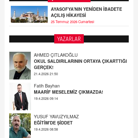
AYASOFYA'NIN YENİDEN İBADETE
AÇILIŞ HİKAYESİ
25 Temmuz 2026 Cumartesi
AHMED ÇITLAKOĞLU
YAZARLAR
OKUL SALDIRILARININ ORTAYA ÇIKARTTIĞI
GERÇEK!
21.4.2026 21:50
Fatih Bayhan
MAARİF MESELEMİZ ÇIKMAZDA!
19.4.2026 09:14
YUSUF YAVUZYILMAZ
EĞİTİM'DE ŞİDDET
19.4.2026 08:58