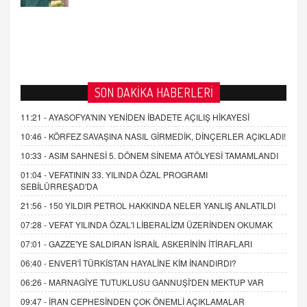
SON DAKİKA HABERLERİ
11:21 -
AYASOFYA'NIN YENİDEN İBADETE AÇILIŞ HİKAYESİ
10:46 -
KÖRFEZ SAVAŞINA NASIL GİRMEDİK, DİNÇERLER AÇIKLADI!
10:33 -
ASIM SAHNESİ 5. DÖNEM SİNEMA ATÖLYESİ TAMAMLANDI
01:04 -
VEFATININ 33. YILINDA ÖZAL PROGRAMI
SEBİLÜRREŞAD'DA
21:56 -
150 YILDIR PETROL HAKKINDA NELER YANLIŞ ANLATILDI
07:28 -
VEFAT YILINDA ÖZAL'I LİBERALİZM ÜZERİNDEN OKUMAK
07:01 -
GAZZE'YE SALDIRAN İSRAİL ASKERİNİN İTİRAFLARI
06:40 -
ENVER'İ TÜRKİSTAN HAYALİNE KİM İNANDIRDI?
06:26 -
MARNAGİYE TUTUKLUSU GANNUŞİ'DEN MEKTUP VAR
09:47 -
İRAN CEPHESİNDEN ÇOK ÖNEMLİ AÇIKLAMALAR