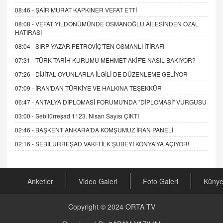
08:46 -
ŞAİR MURAT KAPKINER VEFAT ETTİ
08:08 -
VEFAT YILDÖNÜMÜNDE OSMANOĞLU AİLESİNDEN ÖZAL
HATIRASI
08:04 -
SIRP YAZAR PETROVİÇ'TEN OSMANLI İTİRAFI
07:31 -
TÜRK TARİH KURUMU MEHMET AKİF'E NASIL BAKIYOR?
07:26 -
DİJİTAL OYUNLARLA İLGİLİ DE DÜZENLEME GELİYOR
07:09 -
İRAN'DAN TÜRKİYE VE HALKINA TEŞEKKÜR
06:47 -
ANTALYA DİPLOMASİ FORUMU'NDA "DİPLOMASİ" VURGUSU
03:00 -
Sebilürreşad 1123. Nisan Sayısı ÇIKTI
02:46 -
BAŞKENT ANKARA'DA KOMŞUMUZ İRAN PANELİ
02:16 -
SEBİLÜRREŞAD VAKFI İLK ŞUBEYİ KONYA'YA AÇIYOR!
Anketler
Video Galeri
Foto Galeri
Küny
Copyright © 2024
ORTA TV