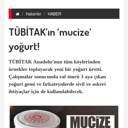
Haberler
HABER
TÜBİTAK’ın ‘mucize’
yoğurt!
TÜBİTAK Anadolu’nun tüm köylerinden
örnekler toplayarak yeni bir yoğurt üretti.
Çalışmalar sonucunda raf ömrü 3 aya çıkan
yoğurt gemi ve fırkateynlerde sivil ve askeri
ihtiyaçlar için de kullanılabilecek.