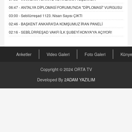
06:47 -
ANTALYA DİPLOMASİ FORUMU'NDA "DİPLOMASİ" VURGUSU
03:00 -
Sebilürreşad 1123. Nisan Sayısı ÇIKTI
02:46 -
BAŞKENT ANKARA'DA KOMŞUMUZ İRAN PANELİ
02:16 -
SEBİLÜRREŞAD VAKFI İLK ŞUBEYİ KONYA'YA AÇIYOR!
Anketler
Video Galeri
Foto Galeri
Küny
Copyright © 2024
ORTA TV
Developed By
2ADAM YAZILIM