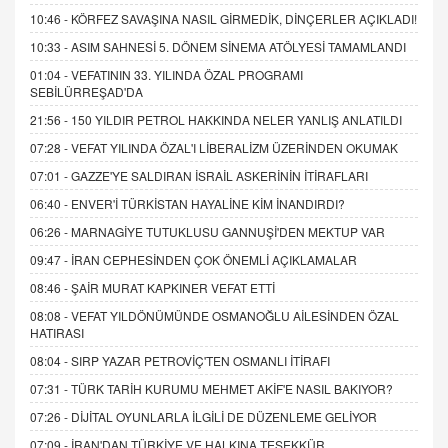
10:46 -
KÖRFEZ SAVAŞINA NASIL GİRMEDİK, DİNÇERLER AÇIKLADI!
10:33 -
ASIM SAHNESİ 5. DÖNEM SİNEMA ATÖLYESİ TAMAMLANDI
01:04 -
VEFATININ 33. YILINDA ÖZAL PROGRAMI
SEBİLÜRREŞAD'DA
21:56 -
150 YILDIR PETROL HAKKINDA NELER YANLIŞ ANLATILDI
07:28 -
VEFAT YILINDA ÖZAL'I LİBERALİZM ÜZERİNDEN OKUMAK
07:01 -
GAZZE'YE SALDIRAN İSRAİL ASKERİNİN İTİRAFLARI
06:40 -
ENVER'İ TÜRKİSTAN HAYALİNE KİM İNANDIRDI?
06:26 -
MARNAGİYE TUTUKLUSU GANNUŞİ'DEN MEKTUP VAR
09:47 -
İRAN CEPHESİNDEN ÇOK ÖNEMLİ AÇIKLAMALAR
08:46 -
ŞAİR MURAT KAPKINER VEFAT ETTİ
08:08 -
VEFAT YILDÖNÜMÜNDE OSMANOĞLU AİLESİNDEN ÖZAL
HATIRASI
08:04 -
SIRP YAZAR PETROVİÇ'TEN OSMANLI İTİRAFI
07:31 -
TÜRK TARİH KURUMU MEHMET AKİF'E NASIL BAKIYOR?
07:26 -
DİJİTAL OYUNLARLA İLGİLİ DE DÜZENLEME GELİYOR
07:09 -
İRAN'DAN TÜRKİYE VE HALKINA TEŞEKKÜR