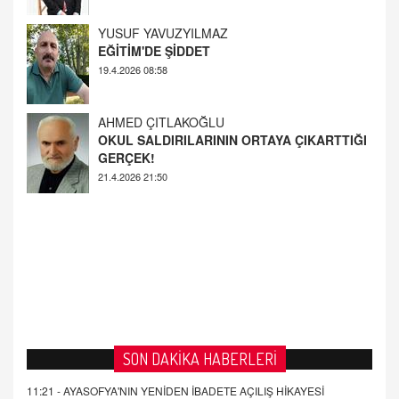
EĞİTİM'DE ŞİDDET
19.4.2026 08:58
AHMED ÇITLAKOĞLU
OKUL SALDIRILARININ ORTAYA ÇIKARTTIĞI
GERÇEK!
21.4.2026 21:50
Fatih Bayhan
MAARİF MESELEMİZ ÇIKMAZDA!
19.4.2026 09:14
SON DAKİKA HABERLERİ
11:21 -
AYASOFYA'NIN YENİDEN İBADETE AÇILIŞ HİKAYESİ