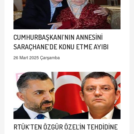
CUMHURBAŞKANI'NIN ANNESİNİ
SARAÇHANE'DE KONU ETME AYIBI
26 Mart 2025 Çarşamba
RTÜK'TEN ÖZGÜR ÖZEL'İN TEHDİDİNE