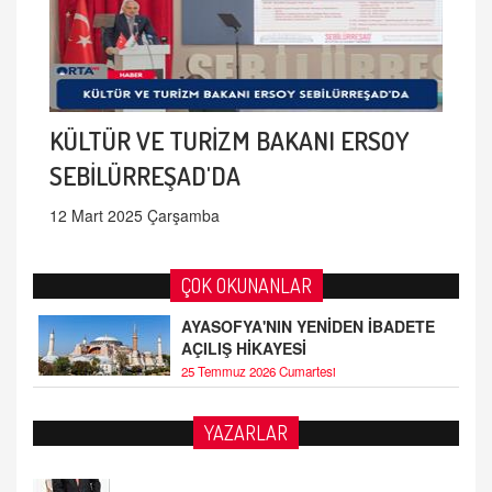
KÜLTÜR VE TURİZM BAKANI ERSOY
SEBİLÜRREŞAD'DA
12 Mart 2025 Çarşamba
ÇOK OKUNANLAR
AYASOFYA'NIN YENİDEN İBADETE
AÇILIŞ HİKAYESİ
25 Temmuz 2026 Cumartesi
YAZARLAR
YUSUF YAVUZYILMAZ