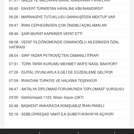
06:40 -
ENVER'İ TÜRKİSTAN HAYALİNE KİM İNANDIRDI?
06:26 -
MARNAGİYE TUTUKLUSU GANNUŞİ'DEN MEKTUP VAR
09:47 -
İRAN CEPHESİNDEN ÇOK ÖNEMLİ AÇIKLAMALAR
08:46 -
ŞAİR MURAT KAPKINER VEFAT ETTİ
08:08 -
VEFAT YILDÖNÜMÜNDE OSMANOĞLU AİLESİNDEN ÖZAL
HATIRASI
08:04 -
SIRP YAZAR PETROVİÇ'TEN OSMANLI İTİRAFI
07:31 -
TÜRK TARİH KURUMU MEHMET AKİF'E NASIL BAKIYOR?
07:26 -
DİJİTAL OYUNLARLA İLGİLİ DE DÜZENLEME GELİYOR
07:09 -
İRAN'DAN TÜRKİYE VE HALKINA TEŞEKKÜR
06:47 -
ANTALYA DİPLOMASİ FORUMU'NDA "DİPLOMASİ" VURGUSU
03:00 -
Sebilürreşad 1123. Nisan Sayısı ÇIKTI
02:46 -
BAŞKENT ANKARA'DA KOMŞUMUZ İRAN PANELİ
02:16 -
SEBİLÜRREŞAD VAKFI İLK ŞUBEYİ KONYA'YA AÇIYOR!