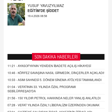
EĞİTİM'DE ŞİDDET
19.4.2026 08:58
SON DAKİKA HABERLERİ
11:21 -
AYASOFYA'NIN YENİDEN İBADETE AÇILIŞ HİKAYESİ
10:46 -
KÖRFEZ SAVAŞINA NASIL GİRMEDİK, DİNÇERLER AÇIKLADI!
10:33 -
ASIM SAHNESİ 5. DÖNEM SİNEMA ATÖLYESİ TAMAMLANDI
01:04 -
VEFATININ 33. YILINDA ÖZAL PROGRAMI
SEBİLÜRREŞAD'DA
21:56 -
150 YILDIR PETROL HAKKINDA NELER YANLIŞ ANLATILDI
07:28 -
VEFAT YILINDA ÖZAL'I LİBERALİZM ÜZERİNDEN OKUMAK
07:01 -
GAZZE'YE SALDIRAN İSRAİL ASKERİNİN İTİRAFLARI