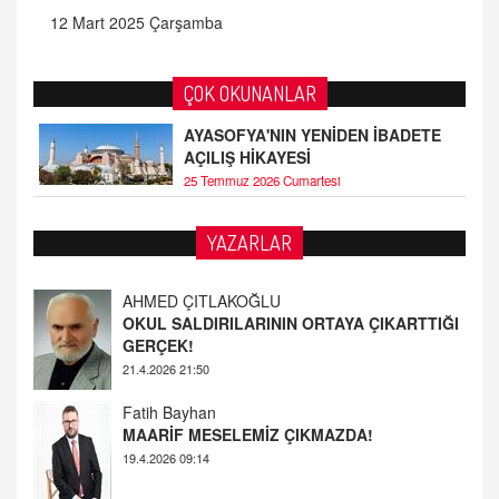
12 Mart 2025 Çarşamba
ÇOK OKUNANLAR
AYASOFYA'NIN YENİDEN İBADETE
AÇILIŞ HİKAYESİ
25 Temmuz 2026 Cumartesi
YAZARLAR
AHMED ÇITLAKOĞLU
OKUL SALDIRILARININ ORTAYA ÇIKARTTIĞI
GERÇEK!
21.4.2026 21:50
Fatih Bayhan
MAARİF MESELEMİZ ÇIKMAZDA!
19.4.2026 09:14
YUSUF YAVUZYILMAZ