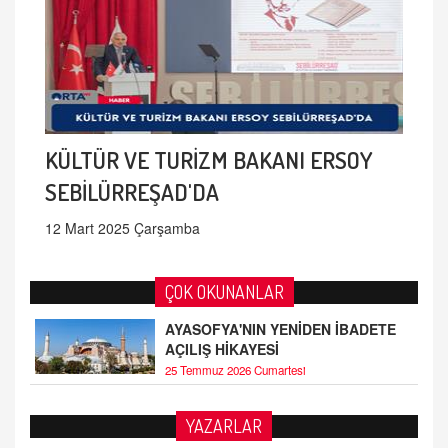
KÜLTÜR VE TURİZM BAKANI ERSOY
SEBİLÜRREŞAD'DA
12 Mart 2025 Çarşamba
ÇOK OKUNANLAR
AYASOFYA'NIN YENİDEN İBADETE
AÇILIŞ HİKAYESİ
25 Temmuz 2026 Cumartesi
AHMED ÇITLAKOĞLU
YAZARLAR
OKUL SALDIRILARININ ORTAYA ÇIKARTTIĞI