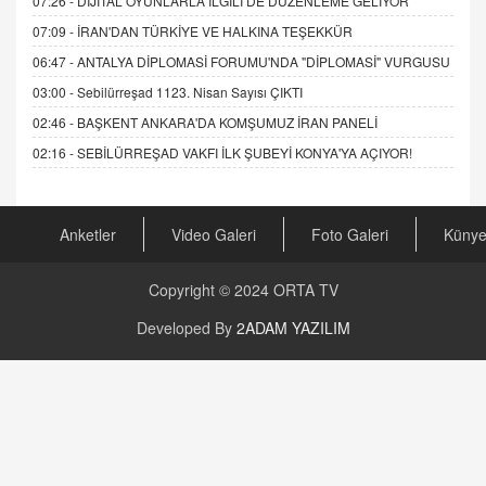
07:26 -
DİJİTAL OYUNLARLA İLGİLİ DE DÜZENLEME GELİYOR
07:09 -
İRAN'DAN TÜRKİYE VE HALKINA TEŞEKKÜR
06:47 -
ANTALYA DİPLOMASİ FORUMU'NDA "DİPLOMASİ" VURGUSU
03:00 -
Sebilürreşad 1123. Nisan Sayısı ÇIKTI
02:46 -
BAŞKENT ANKARA'DA KOMŞUMUZ İRAN PANELİ
02:16 -
SEBİLÜRREŞAD VAKFI İLK ŞUBEYİ KONYA'YA AÇIYOR!
Anketler
Video Galeri
Foto Galeri
Küny
Copyright © 2024
ORTA TV
Developed By
2ADAM YAZILIM