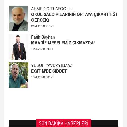
GERÇEK!
21.4.2026 21:50
Fatih Bayhan
MAARİF MESELEMİZ ÇIKMAZDA!
19.4.2026 09:14
YUSUF YAVUZYILMAZ
EĞİTİM'DE ŞİDDET
19.4.2026 08:58
SON DAKİKA HABERLERİ