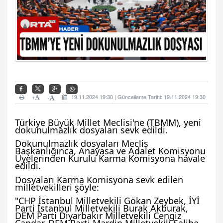
+
19.11.2024 19:30 | Güncelleme Tarihi: 19.11.2024 19:30
-
Türkiye Büyük Millet Meclisi'ne (TBMM), yeni
dokunulmazlık dosyaları sevk edildi.
Dokunulmazlık dosyaları Meclis
Başkanlığınca, Anayasa ve Adalet Komisyonu
Üyelerinden Kurulu Karma Komisyona havale
edildi.
Dosyaları Karma Komisyona sevk edilen
milletvekilleri şöyle:
"CHP İstanbul Milletvekili Gökan Zeybek, İYİ
Parti İstanbul Milletvekili Burak Akburak,
DEM Parti Diyarbakır Milletvekili Cengiz