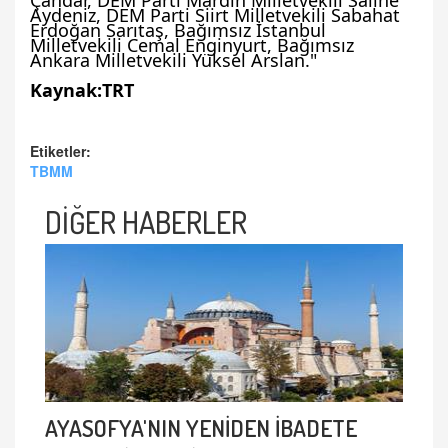
Çandar, DEM Parti Mardin Milletvekili Salihe
Aydeniz, DEM Parti Siirt Milletvekili Sabahat
Erdoğan Sarıtaş, Bağımsız İstanbul
Milletvekili Cemal Enginyurt, Bağımsız
Ankara Milletvekili Yüksel Arslan."
Kaynak:TRT
Etiketler:
TBMM
DİĞER HABERLER
AYASOFYA'NIN YENİDEN İBADETE