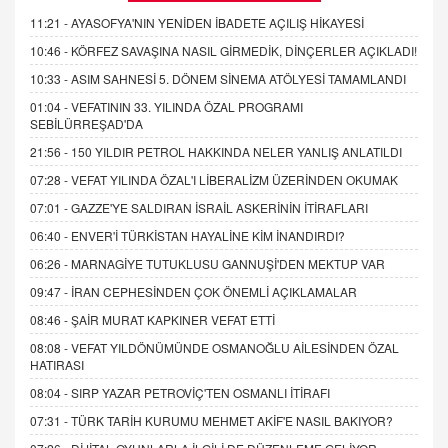
11:21 -
AYASOFYA'NIN YENİDEN İBADETE AÇILIŞ HİKAYESİ
10:46 -
KÖRFEZ SAVAŞINA NASIL GİRMEDİK, DİNÇERLER AÇIKLADI!
10:33 -
ASIM SAHNESİ 5. DÖNEM SİNEMA ATÖLYESİ TAMAMLANDI
01:04 -
VEFATININ 33. YILINDA ÖZAL PROGRAMI
SEBİLÜRREŞAD'DA
21:56 -
150 YILDIR PETROL HAKKINDA NELER YANLIŞ ANLATILDI
07:28 -
VEFAT YILINDA ÖZAL'I LİBERALİZM ÜZERİNDEN OKUMAK
07:01 -
GAZZE'YE SALDIRAN İSRAİL ASKERİNİN İTİRAFLARI
06:40 -
ENVER'İ TÜRKİSTAN HAYALİNE KİM İNANDIRDI?
06:26 -
MARNAGİYE TUTUKLUSU GANNUŞİ'DEN MEKTUP VAR
09:47 -
İRAN CEPHESİNDEN ÇOK ÖNEMLİ AÇIKLAMALAR
08:46 -
ŞAİR MURAT KAPKINER VEFAT ETTİ
08:08 -
VEFAT YILDÖNÜMÜNDE OSMANOĞLU AİLESİNDEN ÖZAL
HATIRASI
08:04 -
SIRP YAZAR PETROVİÇ'TEN OSMANLI İTİRAFI
07:31 -
TÜRK TARİH KURUMU MEHMET AKİF'E NASIL BAKIYOR?