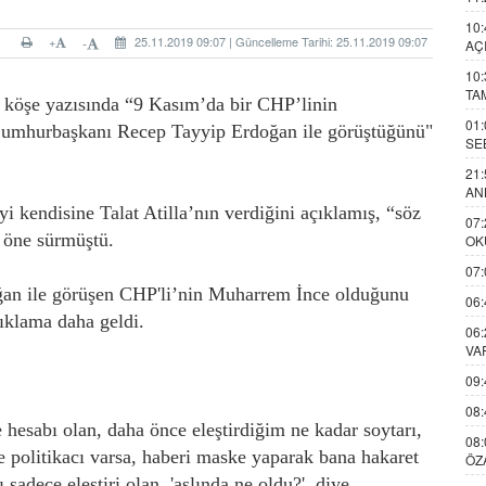
10:
+
25.11.2019 09:07 | Güncelleme Tarihi: 25.11.2019 09:07
-
AÇ
10:
TA
 köşe yazısında “9 Kasım’da bir CHP’linin
01:
Cumhurbaşkanı Recep Tayyip Erdoğan ile görüştüğünü"
SE
21:
AN
i kendisine Talat Atilla’nın verdiğini açıklamış, “söz
07:
 öne sürmüştü.
OK
07:
an ile görüşen CHP'li’nin Muharrem İnce olduğunu
06:
çıklama daha geldi.
06:
VA
09:
08:
hesabı olan, daha önce eleştirdiğim ne kadar soytarı,
08:
ve politikacı varsa, haberi maske yaparak bana hakaret
ÖZ
 sadece eleştiri olan, 'aslında ne oldu?' diye