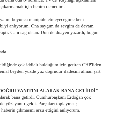
ada bana oda tv sorunca, TV'de 'Kaynağı açıklamam
cı çıkarmamak için benim demedim.
hayatım boyunca manipüle etmeyecegime beni
 Abi'yi anlıyorum. Ona saygım da sevgim de devam
 yaptı. Canı sağ olsun. Dün de duayen yazardı, bugün
ada...
ldiğinde çok iddialı bulduğum için getiren CHP'liden
emal beyden yüzde yüz doğrudur ifadesini alman şart'
DOĞRU YANITINI ALARAK BANA GETİRDİ"
 alarak bana getirdi. Cumhurbaşkanı Erdoğan çok
e yüz' yanıtı geldi. Parçaları toplayınca;
haberin çıkmasını arzu ettigini anlıyorum.