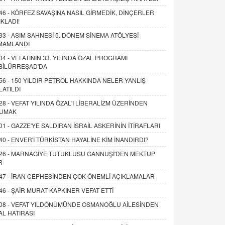
46 -
KÖRFEZ SAVAŞINA NASIL GİRMEDİK, DİNÇERLER
IKLADI!
33 -
ASIM SAHNESİ 5. DÖNEM SİNEMA ATÖLYESİ
MAMLANDI
04 -
VEFATININ 33. YILINDA ÖZAL PROGRAMI
BİLÜRREŞAD'DA
56 -
150 YILDIR PETROL HAKKINDA NELER YANLIŞ
LATILDI
28 -
VEFAT YILINDA ÖZAL'I LİBERALİZM ÜZERİNDEN
UMAK
01 -
GAZZE'YE SALDIRAN İSRAİL ASKERİNİN İTİRAFLARI
40 -
ENVER'İ TÜRKİSTAN HAYALİNE KİM İNANDIRDI?
26 -
MARNAGİYE TUTUKLUSU GANNUŞİ'DEN MEKTUP
R
47 -
İRAN CEPHESİNDEN ÇOK ÖNEMLİ AÇIKLAMALAR
46 -
ŞAİR MURAT KAPKINER VEFAT ETTİ
08 -
VEFAT YILDÖNÜMÜNDE OSMANOĞLU AİLESİNDEN
AL HATIRASI