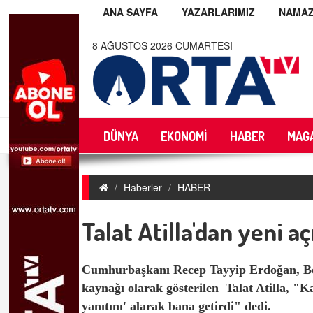
ANA SAYFA
YAZARLARIMIZ
NAMAZ
8 AĞUSTOS 2026 CUMARTESI
DÜNYA
EKONOMİ
HABER
MAG
Haberler
HABER
Talat Atilla'dan yeni a
Cumhurbaşkanı Recep Tayyip Erdoğan, Beşt
kaynağı olarak gösterilen Talat Atilla, "
yanıtını' alarak bana getirdi" dedi.