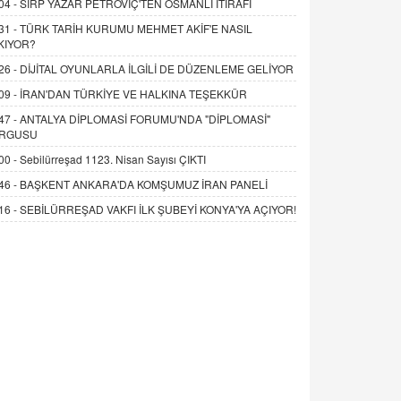
04 -
SIRP YAZAR PETROVİÇ'TEN OSMANLI İTİRAFI
31 -
TÜRK TARİH KURUMU MEHMET AKİF'E NASIL
KIYOR?
26 -
DİJİTAL OYUNLARLA İLGİLİ DE DÜZENLEME GELİYOR
09 -
İRAN'DAN TÜRKİYE VE HALKINA TEŞEKKÜR
47 -
ANTALYA DİPLOMASİ FORUMU'NDA "DİPLOMASİ"
RGUSU
00 -
Sebilürreşad 1123. Nisan Sayısı ÇIKTI
46 -
BAŞKENT ANKARA'DA KOMŞUMUZ İRAN PANELİ
16 -
SEBİLÜRREŞAD VAKFI İLK ŞUBEYİ KONYA'YA AÇIYOR!