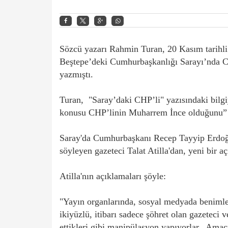
Sözcü yazarı Rahmin Turan, 20 Kasım tarihli
Beştepe’deki Cumhurbaşkanlığı Sarayı’nda 
yazmıştı.
Turan, "Saray’daki CHP’li" yazısındaki bilgiy
konusu CHP’linin Muharrem İnce olduğunu”
Saray'da Cumhurbaşkanı Recep Tayyip Erdoğ
söyleyen gazeteci Talat Atilla'dan, yeni bir a
Atilla'nın açıklamaları şöyle:
"Yayın organlarında, sosyal medyada benimle 
ikiyüzlü, itibarı sadece şöhret olan gazeteci 
ettikleri gibi manipülasyon yapıyorlar.. Amacı