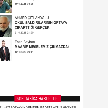
AHMED ÇITLAKOĞLU
OKUL SALDIRILARININ ORTAYA
ÇIKARTTIĞI GERÇEK!
21.4.2026 21:50
Fatih Bayhan
MAARİF MESELEMİZ ÇIKMAZDA!
19.4.2026 09:14
YUSUF YAVUZYILMAZ
EĞİTİM'DE ŞİDDET
19.4.2026 08:58
SON DAKİKA HABERLERİ
21 -
AYASOFYA'NIN YENİDEN İBADETE AÇILIŞ HİKAYESİ