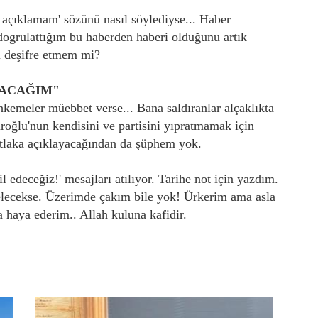
 açıklamam' sözünü nasıl söylediyse... Haber
ogrulattığım bu haberden haberi olduğunu artık
ı deşifre etmem mi?
YACAĞIM"
emeler müebbet verse... Bana saldıranlar alçaklıkta
roğlu'nun kendisini ve partisini yıpratmamak için
tlaka açıklayacağından da şüphem yok.
 edeceğiz!' mesajları atılıyor. Tarihe not için yazdım.
lecekse. Üzerimde çakım bile yok! Ürkerim ama asla
haya ederim.. Allah kuluna kafidir.