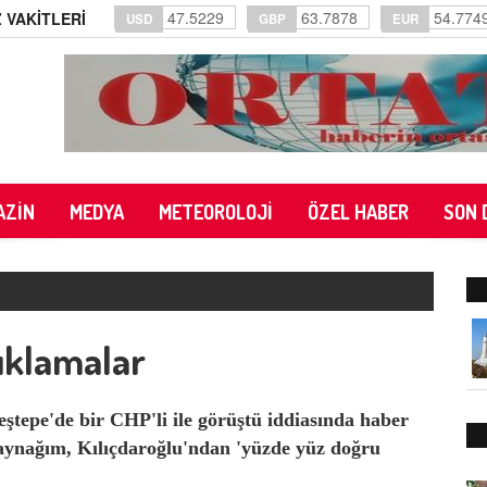
47.5229
63.7878
54.774
 VAKİTLERİ
USD
GBP
EUR
AZİN
MEDYA
METEOROLOJİ
ÖZEL HABER
SON 
çıklamalar
epe'de bir CHP'li ile görüştü iddiasında haber
Kaynağım, Kılıçdaroğlu'ndan 'yüzde yüz doğru