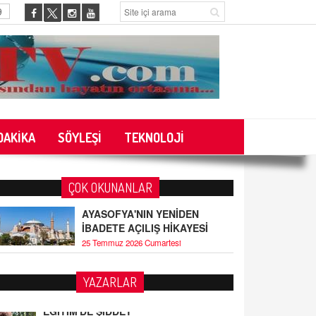
9
DAKİKA
SÖYLEŞİ
TEKNOLOJİ
ÇOK OKUNANLAR
AYASOFYA'NIN YENİDEN
İBADETE AÇILIŞ HİKAYESİ
25 Temmuz 2026 Cumartesi
YAZARLAR