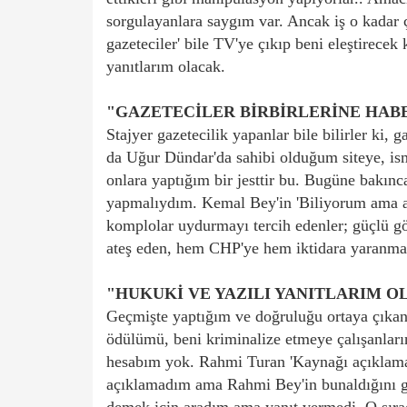
sorgulayanlara saygım var. Ancak iş o kadar ç
gazeteciler' bile TV'ye çıkıp beni eleştirecek
yanıtlarım olacak.
"GAZETECİLER BİRBİRLERİNE HABE
Stajyer gazetecilik yapanlar bile bilirler ki, 
da Uğur Dündar'da sahibi olduğum siteye, ism
onlara yaptığım bir jesttir bu. Bugüne bakı
yapmalıydım. Kemal Bey'in 'Biliyorum ama aç
komplolar uydurmayı tercih edenler; güçlü gör
ateş eden, hem CHP'ye hem iktidara yaranmak 
"HUKUKİ VE YAZILI YANITLARIM O
Geçmişte yaptığım ve doğruluğu ortaya çıkan 
ödülümü, beni kriminalize etmeye çalışanlar
hesabım yok. Rahmi Turan 'Kaynağı açıklam
açıklamadım ama Rahmi Bey'in bunaldığını g