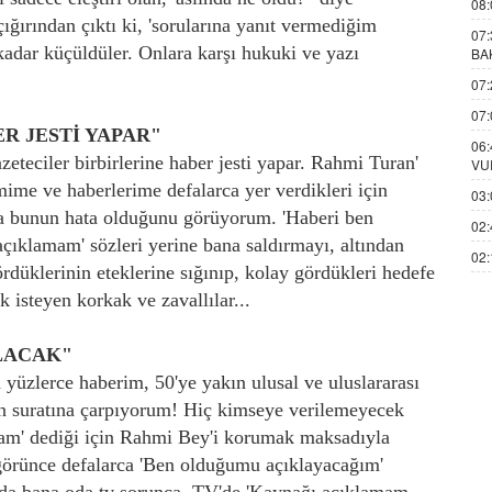
08:
ığırından çıktı ki, 'sorularına yanıt vermediğim
07:
 kadar küçüldüler. Onlara karşı hukuki ve yazı
BA
07:
07:
R JESTİ YAPAR"
06:
gazeteciler birbirlerine haber jesti yapar. Rahmi Turan'
VU
ime ve haberlerime defalarca yer verdikleri için
03:
nca bunun hata olduğunu görüyorum. 'Haberi ben
02:
ıklamam' sözleri yerine bana saldırmayı, altından
02:
düklerinin eteklerine sığınıp, kolay gördükleri hedefe
isteyen korkak ve zavallılar...
LACAK"
yüzlerce haberim, 50'ye yakın ulusal ve uluslararası
ın suratına çarpıyorum! Hiç kimseye verilemeyecek
am' dediği için Rahmi Bey'i korumak maksadıyla
örünce defalarca 'Ben olduğumu açıklayacağım'