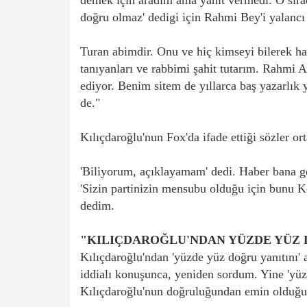
demek için aradım ama yanıt vermedi. O sır
doğru olmaz' dedigi için Rahmi Bey'i yalan
Turan abimdir. Onu ve hiç kimseyi bilerek 
tanıyanları ve rabbimi şahit tutarım. Rahmi
ediyor. Benim sitem de yıllarca baş yazarlık
de."
Kılıçdaroğlu'nun Fox'da ifade ettiği sözler ort
'Biliyorum, açıklayamam' dedi. Haber bana ge
'Sizin partinizin mensubu olduğu için bunu K
dedim.
"KILIÇDAROĞLU'NDAN YÜZDE YÜZ 
Kılıçdaroğlu'ndan 'yüzde yüz doğru yanıtını'
iddialı konuşunca, yeniden sordum. Yine 'yüzd
Kılıçdaroğlu'nun doğruluğundan emin olduğu 