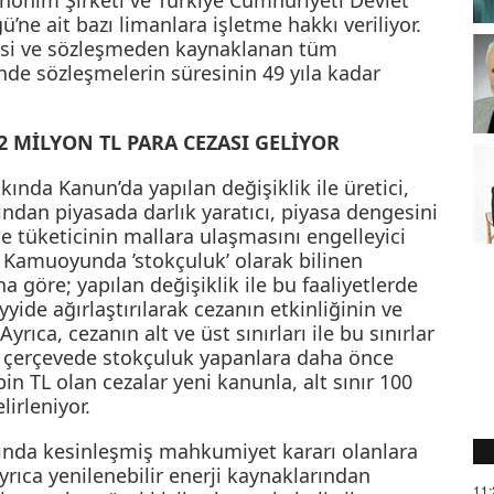
 Anonim Şirketi ve Türkiye Cumhuriyeti Devlet
’ne ait bazı limanlara işletme hakkı veriliyor.
esi ve sözleşmeden kaynaklanan tüm
nde sözleşmelerin süresinin 49 yıla kadar
2 MİLYON TL PARA CEZASI GELİYOR
nda Kanun’da yapılan değişiklik ile üretici,
ından piyasada darlık yaratıcı, piyasa dengesini
le tüketicinin mallara ulaşmasını engelleyici
. Kamuoyunda ’stokçuluk’ olarak bilinen
a göre; yapılan değişiklik ile bu faaliyetlerde
de ağırlaştırılarak cezanın etkinliğinin ve
Ayrıca, cezanın alt ve üst sınırları ile bu sınırlar
Bu çerçevede stokçuluk yapanlara daha önce
 bin TL olan cezalar yeni kanunla, alt sınır 100
lirleniyor.
nda kesinleşmiş mahkumiyet kararı olanlara
rıca yenilenebilir enerji kaynaklarından
11: