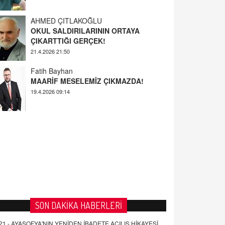
AHMED ÇITLAKOĞLU
OKUL SALDIRILARININ ORTAYA
ÇIKARTTIĞI GERÇEK!
21.4.2026 21:50
Fatih Bayhan
MAARİF MESELEMİZ ÇIKMAZDA!
19.4.2026 09:14
YUSUF YAVUZYILMAZ
EĞİTİM'DE ŞİDDET
19.4.2026 08:58
SON DAKİKA HABERLERİ
21 -
AYASOFYA'NIN YENİDEN İBADETE AÇILIŞ HİKAYESİ