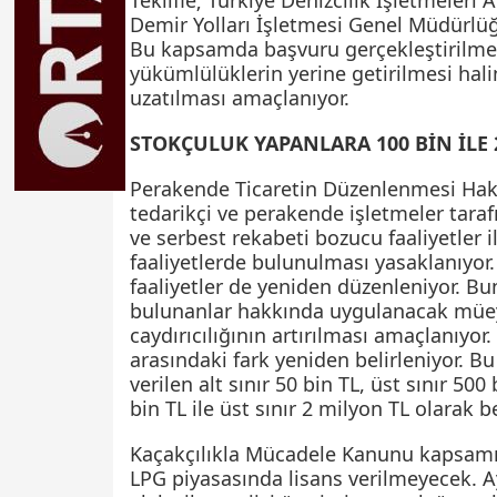
Teklifle; Türkiye Denizcilik İşletmeleri
Demir Yolları İşletmesi Genel Müdürlüğü
Bu kapsamda başvuru gerçekleştirilm
yükümlülüklerin yerine getirilmesi hali
uzatılması amaçlanıyor.
STOKÇULUK YAPANLARA 100 BİN İLE 
Perakende Ticaretin Düzenlenmesi Hakkı
tedarikçi ve perakende işletmeler taraf
ve serbest rekabeti bozucu faaliyetler i
faaliyetlerde bulunulması yasaklanıyor
faaliyetler de yeniden düzenleniyor. Bun
bulunanlar hakkında uygulanacak müeyyi
caydırıcılığının artırılması amaçlanıyor. 
arasındaki fark yeniden belirleniyor. 
verilen alt sınır 50 bin TL, üst sınır 500
bin TL ile üst sınır 2 milyon TL olarak be
Kaçakçılıkla Mücadele Kanunu kapsamı
LPG piyasasında lisans verilmeyecek. Ay