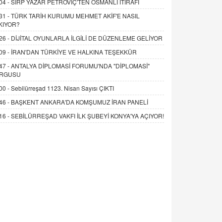
04 -
SIRP YAZAR PETROVİÇ'TEN OSMANLI İTİRAFI
31 -
TÜRK TARİH KURUMU MEHMET AKİF'E NASIL
KIYOR?
26 -
DİJİTAL OYUNLARLA İLGİLİ DE DÜZENLEME GELİYOR
09 -
İRAN'DAN TÜRKİYE VE HALKINA TEŞEKKÜR
47 -
ANTALYA DİPLOMASİ FORUMU'NDA "DİPLOMASİ"
RGUSU
00 -
Sebilürreşad 1123. Nisan Sayısı ÇIKTI
46 -
BAŞKENT ANKARA'DA KOMŞUMUZ İRAN PANELİ
16 -
SEBİLÜRREŞAD VAKFI İLK ŞUBEYİ KONYA'YA AÇIYOR!