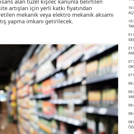
sans alan tüzel kişiler, kanunla belirtilen
te artışları için yerli katkı fiyatından
10:
AÇ
üretilen mekanik veya elektro mekanik aksamı
artış yapma imkanı getirilecek.
10:
TA
01:
SE
21:
AN
07:
OK
07:
06:
06:
VA
09:
08:
08:
ÖZ