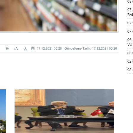
08:
07:
BA
07:
07:
06:
VU
+
17.12.2021 05:28 | Güncelleme Tarihi: 17.12.2021 05:28
-
03:
02:
02: