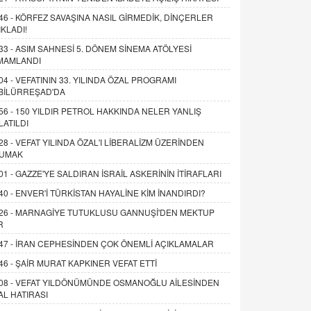
46 -
KÖRFEZ SAVAŞINA NASIL GİRMEDİK, DİNÇERLER
IKLADI!
33 -
ASIM SAHNESİ 5. DÖNEM SİNEMA ATÖLYESİ
MAMLANDI
04 -
VEFATININ 33. YILINDA ÖZAL PROGRAMI
BİLÜRREŞAD'DA
56 -
150 YILDIR PETROL HAKKINDA NELER YANLIŞ
LATILDI
28 -
VEFAT YILINDA ÖZAL'I LİBERALİZM ÜZERİNDEN
UMAK
01 -
GAZZE'YE SALDIRAN İSRAİL ASKERİNİN İTİRAFLARI
40 -
ENVER'İ TÜRKİSTAN HAYALİNE KİM İNANDIRDI?
26 -
MARNAGİYE TUTUKLUSU GANNUŞİ'DEN MEKTUP
R
47 -
İRAN CEPHESİNDEN ÇOK ÖNEMLİ AÇIKLAMALAR
46 -
ŞAİR MURAT KAPKINER VEFAT ETTİ
08 -
VEFAT YILDÖNÜMÜNDE OSMANOĞLU AİLESİNDEN
AL HATIRASI