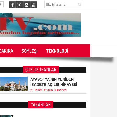
6
DAKİKA
SÖYLEŞİ
TEKNOLOJİ
ÇOK OKUNANLAR
AYASOFYA'NIN YENİDEN
İBADETE AÇILIŞ HİKAYESİ
25 Temmuz 2026 Cumartesi
YAZARLAR