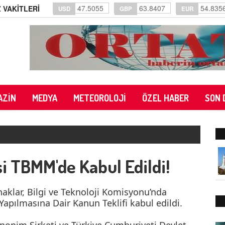
47.5055
63.8407
54.835
 VAKİTLERİ
USD
GBP
EUR
AZİN
MEDYA
METEOROLOJİ
ÖZEL HABER
SON 
 TBMM'de Kabul Edildi!
naklar, Bilgi ve Teknoloji Komisyonu’nda
Yapılmasına Dair Kanun Teklifi kabul edildi.