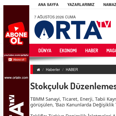
ANA SAYFA
YAZARLARIMIZ
NAMAZ
7 AĞUSTOS 2026 CUMA
DÜNYA
EKONOMİ
HABER
MAG
Haberler
HABER
Stokçuluk Düzenlemesi
TBMM Sanayi, Ticaret, Enerji, Tabii Kay
görüşülen, ’Bazı Kanunlarda Değişiklik 