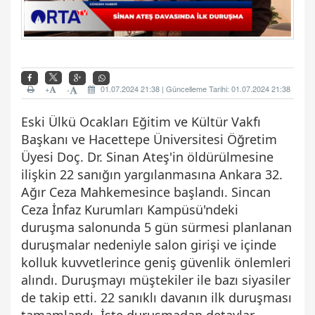
+
01.07.2024 21:38 | Güncelleme Tarihi: 01.07.2024 21:38
-
Eski Ülkü Ocakları Eğitim ve Kültür Vakfı
Başkanı ve Hacettepe Üniversitesi Öğretim
Üyesi Doç. Dr. Sinan Ateş'in öldürülmesine
ilişkin 22 sanığın yargılanmasına Ankara 32.
Ağır Ceza Mahkemesince başlandı. Sincan
Ceza İnfaz Kurumları Kampüsü'ndeki
duruşma salonunda 5 gün sürmesi planlanan
duruşmalar nedeniyle salon girişi ve içinde
kolluk kuvvetlerince geniş güvenlik önlemleri
alındı. Duruşmayı müştekiler ile bazı siyasiler
de takip etti. 22 sanıklı davanın ilk duruşması
tamamlandı. İşte duruşmadan detaylar...