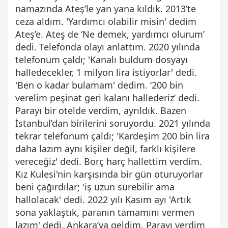
namazında Ateş’le yan yana kıldık. 2013’te
ceza aldım. 'Yardımcı olabilir misin' dedim
Ateş’e. Ateş de ‘Ne demek, yardımcı olurum’
dedi. Telefonda olayı anlattım. 2020 yılında
telefonum çaldı; 'Kanalı buldum dosyayı
halledecekler, 1 milyon lira istiyorlar' dedi.
'Ben o kadar bulamam' dedim. ‘200 bin
verelim peşinat geri kalanı hallederiz’ dedi.
Parayı bir otelde verdim, ayrıldık. Bazen
İstanbul’dan birilerini soruyordu. 2021 yılında
tekrar telefonum çaldı; 'Kardeşim 200 bin lira
daha lazım aynı kişiler değil, farklı kişilere
vereceğiz' dedi. Borç harç hallettim verdim.
Kız Kulesi'nin karşısında bir gün oturuyorlar
beni çağırdılar; 'iş uzun sürebilir ama
hallolacak' dedi. 2022 yılı Kasım ayı 'Artık
sona yaklaştık, paranın tamamını vermen
lazım' dedi. Ankara’ya geldim. Parayı verdim