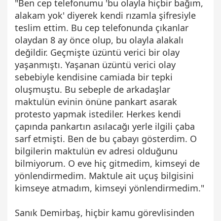
"Ben cep telefonumu 'bu olayla hiçbir bağım,
alakam yok' diyerek kendi rızamla şifresiyle
teslim ettim. Bu cep telefonunda çıkanlar
olaydan 8 ay önce olup, bu olayla alakalı
değildir. Geçmişte üzüntü verici bir olay
yaşanmıştı. Yaşanan üzüntü verici olay
sebebiyle kendisine camiada bir tepki
oluşmuştu. Bu sebeple de arkadaşlar
maktulün evinin önüne pankart asarak
protesto yapmak istediler. Herkes kendi
çapında pankartın asılacağı yerle ilgili çaba
sarf etmişti. Ben de bu çabayı gösterdim. O
bilgilerin maktulün ev adresi olduğunu
bilmiyorum. O eve hiç gitmedim, kimseyi de
yönlendirmedim. Maktule ait uçuş bilgisini
kimseye atmadım, kimseyi yönlendirmedim."
Sanık Demirbaş, hiçbir kamu görevlisinden