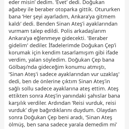
eder misin’ dedim. ‘Evet’ dedi. Doğukan
ağabey ile beraber otoparka gittik. Otururken
bana ‘Her şeyi ayarladım, Ankara’ya gitmem
kaldı’ dedi. Benden Sinan Ateş’i ayaklarından
vurmam talep edildi. Polis arkadaşlarım
Ankara’ya eğlenmeye gidecekti. 'Beraber
gidelim' dediler. İfadelerimde Doğukan Çep’i
korumak için kendim tasarlamışım gibi ifade
verdim, yalan söyledim. Doğukan Çep bana
Gölbaşı’nda gideceğim konumu atmıştı,
'Sinan Ateş'i sadece ayaklarından vur uzaklaş'
dedi, ben de önlerine çıktım Sinan Ateş’in
sağlı sollu sadece ayaklarına ateş ettim. Ateş
ettikten sonra Ateş’in yanındaki şahıslar bana
karşılık verdiler. Ardından ‘Reisi vurduk, reisi
vurduk’ diye bağırdıklarını duydum. Olaydan
sonra Doğukan Çep beni aradı, ‘Sinan Ateş
ölmüş, ben sana sadece yarala demedim mi’