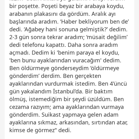
bir poşette. Poşeti beyaz bir arabaya koydu,
arabanın plakasını da gördüm. Aralık ayı
başlarında aradım. ‘Haber bekliyorum ben de’
dedi. ‘Ağabey hani sonuna gelmiştik?’ dedim.
2-3 gün sonra tekrar aradım; ‘müsait değilim’
dedi telefonu kapattı. Daha sonra aradım
açmadı. Dedim ki 'benim paraya el koydu,
'ben bunu ayaklarından vuracağım' dedim.
Ben öldürmeye gönderseydim ‘öldürmeye
gönderdim’ derdim. Ben gerçekten
ayaklarından vurdurmak istedim. Ben 4'üncü
gün yakalandım İstanbul’da. Bir baktım
ölmüş, istemediğim bir şeydi üzüldüm. Ben
cezama razıyım; ama ayaklarından vurmaya
gönderdim. Suikast yapmaya gelen adam
ayaklarına sıkmaz, arkasından, sırtından atar,
kimse de görmez" dedi.