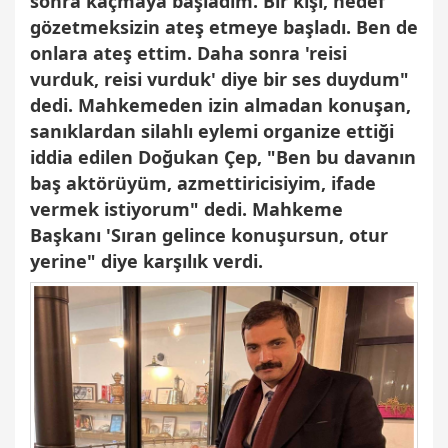
sonra kaçmaya başladım. Bir kişi, hedef
gözetmeksizin ateş etmeye başladı. Ben de
onlara ateş ettim. Daha sonra 'reisi
vurduk, reisi vurduk' diye bir ses duydum"
dedi. Mahkemeden izin almadan konuşan,
sanıklardan silahlı eylemi organize ettiği
iddia edilen Doğukan Çep, "Ben bu davanın
baş aktörüyüm, azmettiricisiyim, ifade
vermek istiyorum" dedi. Mahkeme
Başkanı 'Sıran gelince konuşursun, otur
yerine" diye karşılık verdi.