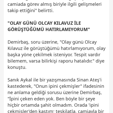
camiada görev almış biriyle ilgili gelişmeleri
takip ettiğini" belirtti.
"OLAY GÜNÜ OLCAY KILAVUZ İLE
GÖRÜŞTÜĞÜMÜ HATIRLAMIYORUM"
Demirbaş, soru üzerine, "Olay günü Olcay
Kılavuz ile görüştüğümü hatırlamıyorum, olay
başka yöne çekilmek isteniyor. Tespit vardır
bilemem, varsa bilirkişi raporu hatalıdır." diye
konuştu.
Sanık Aykal ile bir yazışmasında Sinan Ateş'i
kastederek, "Onun ipini çekmişler" ifadesinin
ne anlama geldiği sorusu üzerine Demirbaş,
"İpini çeken eden yok. Ben böyle bir şeye
hiçbir ortamda şahit olmadım. Orada 'ipini
çekmişler'den kastım; teşkilatla, camiayla bir