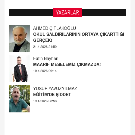
YAZARLAR
AHMED ÇITLAKOĞLU
OKUL SALDIRILARININ ORTAYA ÇIKARTTIĞI
GERÇEK!
21.4.2026 21:50
Fatih Bayhan
MAARİF MESELEMİZ ÇIKMAZDA!
19.4.2026 09:14
YUSUF YAVUZYILMAZ
EĞİTİM'DE ŞİDDET
19.4.2026 08:58