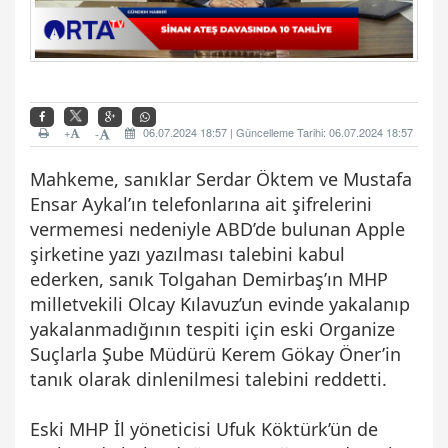
+
06.07.2024 18:57 | Güncelleme Tarihi: 06.07.2024 18:57
-
Mahkeme, sanıklar Serdar Öktem ve Mustafa
Ensar Aykal’ın telefonlarına ait şifrelerini
vermemesi nedeniyle ABD’de bulunan Apple
şirketine yazı yazılması talebini kabul
ederken, sanık Tolgahan Demirbaş’ın MHP
milletvekili Olcay Kılavuz’un evinde yakalanıp
yakalanmadığının tespiti için eski Organize
Suçlarla Şube Müdürü Kerem Gökay Öner’in
tanık olarak dinlenilmesi talebini reddetti.
Eski MHP İl yöneticisi Ufuk Köktürk’ün de