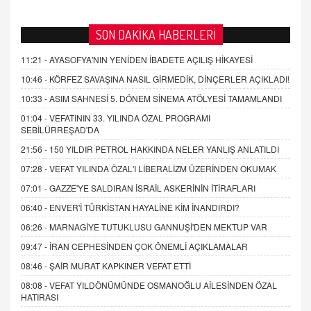
SON DAKİKA HABERLERİ
11:21 -
AYASOFYA'NIN YENİDEN İBADETE AÇILIŞ HİKAYESİ
10:46 -
KÖRFEZ SAVAŞINA NASIL GİRMEDİK, DİNÇERLER AÇIKLADI!
10:33 -
ASIM SAHNESİ 5. DÖNEM SİNEMA ATÖLYESİ TAMAMLANDI
01:04 -
VEFATININ 33. YILINDA ÖZAL PROGRAMI
SEBİLÜRREŞAD'DA
21:56 -
150 YILDIR PETROL HAKKINDA NELER YANLIŞ ANLATILDI
07:28 -
VEFAT YILINDA ÖZAL'I LİBERALİZM ÜZERİNDEN OKUMAK
07:01 -
GAZZE'YE SALDIRAN İSRAİL ASKERİNİN İTİRAFLARI
06:40 -
ENVER'İ TÜRKİSTAN HAYALİNE KİM İNANDIRDI?
06:26 -
MARNAGİYE TUTUKLUSU GANNUŞİ'DEN MEKTUP VAR
09:47 -
İRAN CEPHESİNDEN ÇOK ÖNEMLİ AÇIKLAMALAR
08:46 -
ŞAİR MURAT KAPKINER VEFAT ETTİ
08:08 -
VEFAT YILDÖNÜMÜNDE OSMANOĞLU AİLESİNDEN ÖZAL
HATIRASI