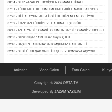
08:04 -
SIRP YAZAR PETROVİÇ'TEN OSMANLI İTİRAFI
07:31 -
TÜRK TARİH KURUMU MEHMET AKİF'E NASIL BAKIYOR?
07:26 -
DİJİTAL OYUNLARLA İLGİLİ DE DÜZENLEME GELİYOR
07:09 -
İRAN'DAN TÜRKİYE VE HALKINA TEŞEKKÜR
06:47 -
ANTALYA DİPLOMASİ FORUMU'NDA "DİPLOMASİ" VURGUSU
03:00 -
Sebilürreşad 1123. Nisan Sayısı ÇIKTI
02:46 -
BAŞKENT ANKARA'DA KOMŞUMUZ İRAN PANELİ
02:16 -
SEBİLÜRREŞAD VAKFI İLK ŞUBEYİ KONYA'YA AÇIYOR!
Anketler
Video Galeri
Foto Galeri
Küny
Copyright © 2024
ORTA TV
Developed By
2ADAM YAZILIM