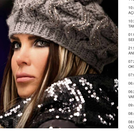
10:
AÇ
10:
TA
01:
SE
21:
AN
07:
OK
07:
06:
06:
VA
09:
08:
08:
ÖZ