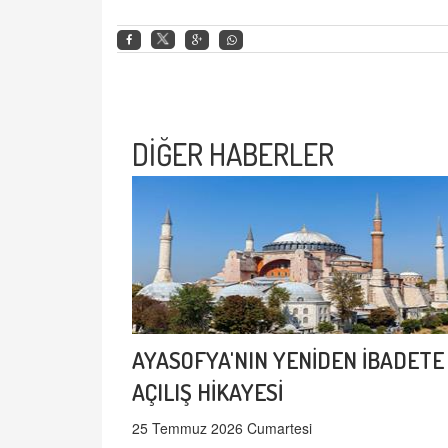
DİĞER HABERLER
AYASOFYA'NIN YENİDEN İBADETE
AÇILIŞ HİKAYESİ
25 Temmuz 2026 Cumartesi