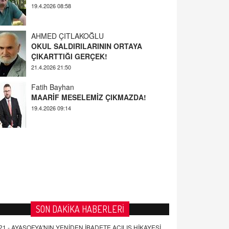
AHMED ÇITLAKOĞLU
OKUL SALDIRILARININ ORTAYA
ÇIKARTTIĞI GERÇEK!
21.4.2026 21:50
Fatih Bayhan
MAARİF MESELEMİZ ÇIKMAZDA!
19.4.2026 09:14
YUSUF YAVUZYILMAZ
EĞİTİM'DE ŞİDDET
19.4.2026 08:58
SON DAKİKA HABERLERİ
21 -
AYASOFYA'NIN YENİDEN İBADETE AÇILIŞ HİKAYESİ