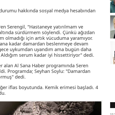
k durumu hakkında sosyal medya hesabından
ren Serengil, "Hastaneye yatırılmam ve
ltında sürdürmem söylendi. Çünkü ağızdan
lim olmadığı için artık vücuduma yaramıyor.
olana kadar damardan beslenmeye devam
 gece uykumdan uyandım ama bugün daha
 Aldığım serum kadar iyi hissettiriyor" dedi.
er alan Al Sana Haber programında Seren
ldi. Programda; Seyhan Soylu: "Damardan
rmuş" dedi.
er iflas boyutunda. Kemik erimesi başladı. 4
du.
11: