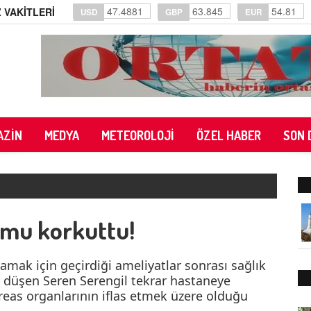
47.4881
63.845
54.81
 VAKİTLERİ
USD
GBP
EUR
AZİN
MEDYA
METEOROLOJİ
ÖZEL HABER
SON 
umu korkuttu!
flamak için geçirdiği ameliyatlar sonrası sağlık
a düşen Seren Serengil tekrar hastaneye
nkreas organlarının iflas etmek üzere olduğu