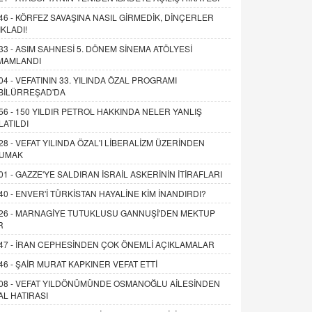
46 -
KÖRFEZ SAVAŞINA NASIL GİRMEDİK, DİNÇERLER
IKLADI!
33 -
ASIM SAHNESİ 5. DÖNEM SİNEMA ATÖLYESİ
MAMLANDI
04 -
VEFATININ 33. YILINDA ÖZAL PROGRAMI
BİLÜRREŞAD'DA
56 -
150 YILDIR PETROL HAKKINDA NELER YANLIŞ
LATILDI
28 -
VEFAT YILINDA ÖZAL'I LİBERALİZM ÜZERİNDEN
UMAK
01 -
GAZZE'YE SALDIRAN İSRAİL ASKERİNİN İTİRAFLARI
40 -
ENVER'İ TÜRKİSTAN HAYALİNE KİM İNANDIRDI?
26 -
MARNAGİYE TUTUKLUSU GANNUŞİ'DEN MEKTUP
R
47 -
İRAN CEPHESİNDEN ÇOK ÖNEMLİ AÇIKLAMALAR
46 -
ŞAİR MURAT KAPKINER VEFAT ETTİ
08 -
VEFAT YILDÖNÜMÜNDE OSMANOĞLU AİLESİNDEN
AL HATIRASI