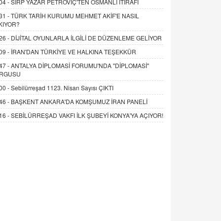
04 -
SIRP YAZAR PETROVİÇ'TEN OSMANLI İTİRAFI
31 -
TÜRK TARİH KURUMU MEHMET AKİF'E NASIL
KIYOR?
26 -
DİJİTAL OYUNLARLA İLGİLİ DE DÜZENLEME GELİYOR
09 -
İRAN'DAN TÜRKİYE VE HALKINA TEŞEKKÜR
47 -
ANTALYA DİPLOMASİ FORUMU'NDA "DİPLOMASİ"
RGUSU
00 -
Sebilürreşad 1123. Nisan Sayısı ÇIKTI
46 -
BAŞKENT ANKARA'DA KOMŞUMUZ İRAN PANELİ
16 -
SEBİLÜRREŞAD VAKFI İLK ŞUBEYİ KONYA'YA AÇIYOR!