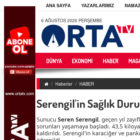
ANA SAYFA
YAZARLARIMIZ
NAMAZ
6 AĞUSTOS 2026 PERŞEMBE
DÜNYA
EKONOMİ
HABER
MAG
Haberler
HABER
Serengil'in Sağlık Dur
Sunucu
Seren Serengil
, geçen yıl zayı
sorunları yaşamaya başladı. 43,5 kiloy
kaldırıldı. Serengil'in karaciğer ve pa