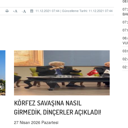
08:
07:
+
11.12.2021 07:44 | Güncelleme Tarihi: 11.12.2021 07:44
-
BA
07:
07:
06:
VU
03:
02:
02:
KÖRFEZ SAVAŞINA NASIL
GİRMEDİK, DİNÇERLER AÇIKLADI!
27 Nisan 2026 Pazartesi