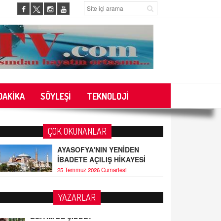
DAKİKA
SÖYLEŞİ
TEKNOLOJİ
ÇOK OKUNANLAR
AYASOFYA'NIN YENİDEN
İBADETE AÇILIŞ HİKAYESİ
25 Temmuz 2026 Cumartesi
YAZARLAR