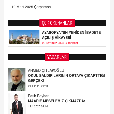
12 Mart 2025 Çarşamba
ÇOK OKUNANLAR
AYASOFYA'NIN YENİDEN İBADETE
AÇILIŞ HİKAYESİ
25 Temmuz 2026 Cumartesi
AHMED ÇITLAKOĞLU
YAZARLAR
OKUL SALDIRILARININ ORTAYA ÇIKARTTIĞI
GERÇEK!
21.4.2026 21:50
Fatih Bayhan
MAARİF MESELEMİZ ÇIKMAZDA!
19.4.2026 09:14
YUSUF YAVUZYILMAZ
EĞİTİM'DE ŞİDDET