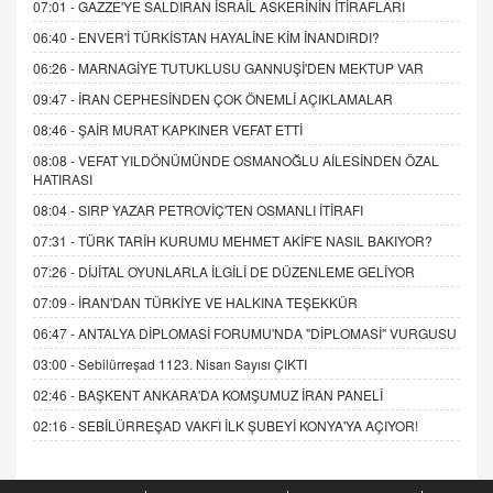
07:01 -
GAZZE'YE SALDIRAN İSRAİL ASKERİNİN İTİRAFLARI
06:40 -
ENVER'İ TÜRKİSTAN HAYALİNE KİM İNANDIRDI?
06:26 -
MARNAGİYE TUTUKLUSU GANNUŞİ'DEN MEKTUP VAR
09:47 -
İRAN CEPHESİNDEN ÇOK ÖNEMLİ AÇIKLAMALAR
08:46 -
ŞAİR MURAT KAPKINER VEFAT ETTİ
08:08 -
VEFAT YILDÖNÜMÜNDE OSMANOĞLU AİLESİNDEN ÖZAL
HATIRASI
08:04 -
SIRP YAZAR PETROVİÇ'TEN OSMANLI İTİRAFI
07:31 -
TÜRK TARİH KURUMU MEHMET AKİF'E NASIL BAKIYOR?
07:26 -
DİJİTAL OYUNLARLA İLGİLİ DE DÜZENLEME GELİYOR
07:09 -
İRAN'DAN TÜRKİYE VE HALKINA TEŞEKKÜR
06:47 -
ANTALYA DİPLOMASİ FORUMU'NDA "DİPLOMASİ" VURGUSU
03:00 -
Sebilürreşad 1123. Nisan Sayısı ÇIKTI
02:46 -
BAŞKENT ANKARA'DA KOMŞUMUZ İRAN PANELİ
02:16 -
SEBİLÜRREŞAD VAKFI İLK ŞUBEYİ KONYA'YA AÇIYOR!