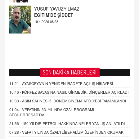
19.4.2026 08:58
SON DAKİKA HABERLERİ
11:21 -
AYASOFYA'NIN YENİDEN İBADETE AÇILIŞ HİKAYESİ
10:46 -
KÖRFEZ SAVAŞINA NASIL GİRMEDİK, DİNÇERLER AÇIKLADI!
10:33 -
ASIM SAHNESİ 5. DÖNEM SİNEMA ATÖLYESİ TAMAMLANDI
01:04 -
VEFATININ 33. YILINDA ÖZAL PROGRAMI
SEBİLÜRREŞAD'DA
21:56 -
150 YILDIR PETROL HAKKINDA NELER YANLIŞ ANLATILDI
07:28 -
VEFAT YILINDA ÖZAL'I LİBERALİZM ÜZERİNDEN OKUMAK