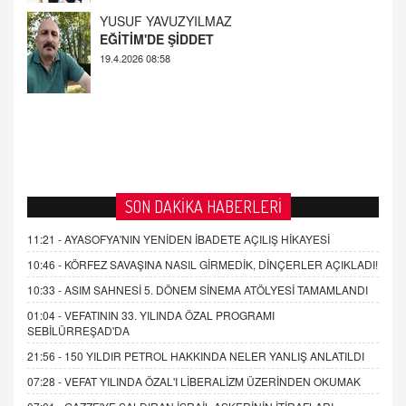
AHMED ÇITLAKOĞLU
OKUL SALDIRILARININ ORTAYA ÇIKARTTIĞI
GERÇEK!
21.4.2026 21:50
SON DAKİKA HABERLERİ
11:21 -
AYASOFYA'NIN YENİDEN İBADETE AÇILIŞ HİKAYESİ
10:46 -
KÖRFEZ SAVAŞINA NASIL GİRMEDİK, DİNÇERLER AÇIKLADI!
10:33 -
ASIM SAHNESİ 5. DÖNEM SİNEMA ATÖLYESİ TAMAMLANDI
01:04 -
VEFATININ 33. YILINDA ÖZAL PROGRAMI
SEBİLÜRREŞAD'DA
21:56 -
150 YILDIR PETROL HAKKINDA NELER YANLIŞ ANLATILDI
07:28 -
VEFAT YILINDA ÖZAL'I LİBERALİZM ÜZERİNDEN OKUMAK