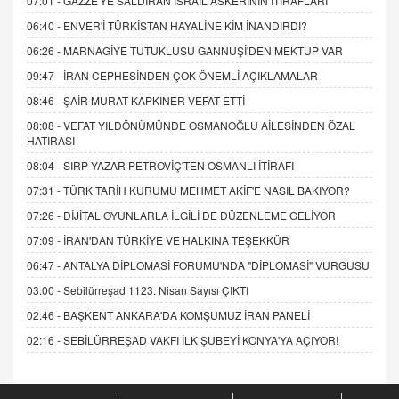
07:01 -
GAZZE'YE SALDIRAN İSRAİL ASKERİNİN İTİRAFLARI
06:40 -
ENVER'İ TÜRKİSTAN HAYALİNE KİM İNANDIRDI?
06:26 -
MARNAGİYE TUTUKLUSU GANNUŞİ'DEN MEKTUP VAR
09:47 -
İRAN CEPHESİNDEN ÇOK ÖNEMLİ AÇIKLAMALAR
08:46 -
ŞAİR MURAT KAPKINER VEFAT ETTİ
08:08 -
VEFAT YILDÖNÜMÜNDE OSMANOĞLU AİLESİNDEN ÖZAL
HATIRASI
08:04 -
SIRP YAZAR PETROVİÇ'TEN OSMANLI İTİRAFI
07:31 -
TÜRK TARİH KURUMU MEHMET AKİF'E NASIL BAKIYOR?
07:26 -
DİJİTAL OYUNLARLA İLGİLİ DE DÜZENLEME GELİYOR
07:09 -
İRAN'DAN TÜRKİYE VE HALKINA TEŞEKKÜR
06:47 -
ANTALYA DİPLOMASİ FORUMU'NDA "DİPLOMASİ" VURGUSU
03:00 -
Sebilürreşad 1123. Nisan Sayısı ÇIKTI
02:46 -
BAŞKENT ANKARA'DA KOMŞUMUZ İRAN PANELİ
02:16 -
SEBİLÜRREŞAD VAKFI İLK ŞUBEYİ KONYA'YA AÇIYOR!