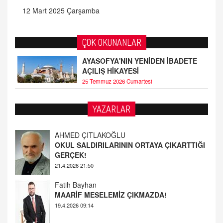
12 Mart 2025 Çarşamba
ÇOK OKUNANLAR
AYASOFYA'NIN YENİDEN İBADETE
AÇILIŞ HİKAYESİ
25 Temmuz 2026 Cumartesi
YAZARLAR
Fatih Bayhan
MAARİF MESELEMİZ ÇIKMAZDA!
19.4.2026 09:14
YUSUF YAVUZYILMAZ
EĞİTİM'DE ŞİDDET
19.4.2026 08:58