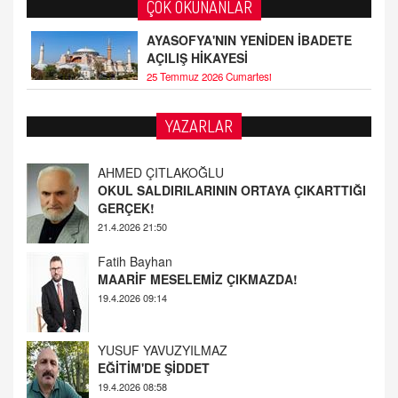
ÇOK OKUNANLAR
AYASOFYA'NIN YENİDEN İBADETE
AÇILIŞ HİKAYESİ
25 Temmuz 2026 Cumartesi
YAZARLAR
Fatih Bayhan
MAARİF MESELEMİZ ÇIKMAZDA!
19.4.2026 09:14
YUSUF YAVUZYILMAZ
EĞİTİM'DE ŞİDDET
19.4.2026 08:58
AHMED ÇITLAKOĞLU
OKUL SALDIRILARININ ORTAYA ÇIKARTTIĞI
GERÇEK!