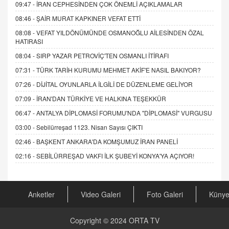
09:47 -
İRAN CEPHESİNDEN ÇOK ÖNEMLİ AÇIKLAMALAR
08:46 -
ŞAİR MURAT KAPKINER VEFAT ETTİ
08:08 -
VEFAT YILDÖNÜMÜNDE OSMANOĞLU AİLESİNDEN ÖZAL
HATIRASI
08:04 -
SIRP YAZAR PETROVİÇ'TEN OSMANLI İTİRAFI
07:31 -
TÜRK TARİH KURUMU MEHMET AKİF'E NASIL BAKIYOR?
07:26 -
DİJİTAL OYUNLARLA İLGİLİ DE DÜZENLEME GELİYOR
07:09 -
İRAN'DAN TÜRKİYE VE HALKINA TEŞEKKÜR
06:47 -
ANTALYA DİPLOMASİ FORUMU'NDA "DİPLOMASİ" VURGUSU
03:00 -
Sebilürreşad 1123. Nisan Sayısı ÇIKTI
02:46 -
BAŞKENT ANKARA'DA KOMŞUMUZ İRAN PANELİ
02:16 -
SEBİLÜRREŞAD VAKFI İLK ŞUBEYİ KONYA'YA AÇIYOR!
Anketler
Video Galeri
Foto Galeri
Küny
Copyright © 2024
ORTA TV