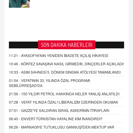
21.4.2026 21:50
SON DAKİKA HABERLERİ
11:21 -
AYASOFYA'NIN YENİDEN İBADETE AÇILIŞ HİKAYESİ
10:46 -
KÖRFEZ SAVAŞINA NASIL GİRMEDİK, DİNÇERLER AÇIKLADI!
10:33 -
ASIM SAHNESİ 5. DÖNEM SİNEMA ATÖLYESİ TAMAMLANDI
01:04 -
VEFATININ 33. YILINDA ÖZAL PROGRAMI
SEBİLÜRREŞAD'DA
21:56 -
150 YILDIR PETROL HAKKINDA NELER YANLIŞ ANLATILDI
07:28 -
VEFAT YILINDA ÖZAL'I LİBERALİZM ÜZERİNDEN OKUMAK
07:01 -
GAZZE'YE SALDIRAN İSRAİL ASKERİNİN İTİRAFLARI
06:40 -
ENVER'İ TÜRKİSTAN HAYALİNE KİM İNANDIRDI?
06:26 -
MARNAGİYE TUTUKLUSU GANNUŞİ'DEN MEKTUP VAR