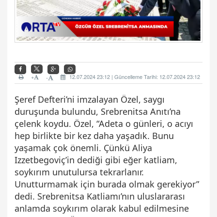
+
12.07.2024 23:12 | Güncelleme Tarihi: 12.07.2024 23:12
-
Şeref Defteri’ni imzalayan Özel, saygı
duruşunda bulundu, Srebrenitsa Anıtı’na
çelenk koydu. Özel, “Adeta o günleri, o acıyı
hep birlikte bir kez daha yaşadık. Bunu
yaşamak çok önemli. Çünkü Aliya
Izzetbegoviç’in dediği gibi eğer katliam,
soykırım unutulursa tekrarlanır.
Unutturmamak için burada olmak gerekiyor”
dedi. Srebrenitsa Katliamı’nın uluslararası
anlamda soykırım olarak kabul edilmesine